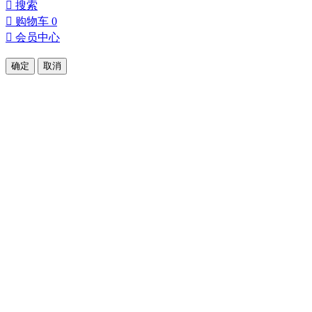

搜索

购物车
0

会员中心
确定
取消