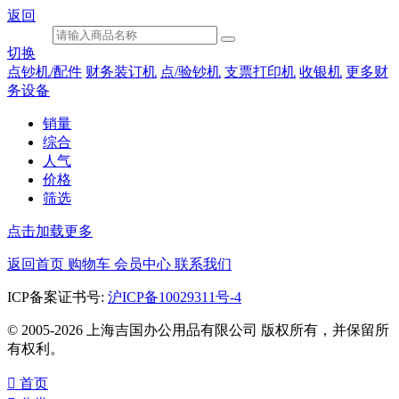
返回
切换
点钞机/配件
财务装订机
点/验钞机
支票打印机
收银机
更多财
务设备
销量
综合
人气
价格
筛选
点击加载更多
返回首页
购物车
会员中心
联系我们
ICP备案证书号:
沪ICP备10029311号-4
© 2005-2026 上海吉国办公用品有限公司 版权所有，并保留所
有权利。

首页