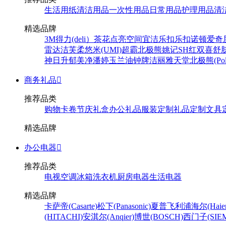
生活用纸
清洁用品
一次性用品
日常用品
护理用品
清
精选品牌
3M
得力(deli）
茶花
点亮空间
宜洁
乐扣乐扣
诺顿
爱奇
雷达
洁芙柔
悠米(UMI)
超霸
北极熊
姚记
SH
红双喜
舒
神
日升
郁美净
潘婷
玉兰油
钟牌
洁丽雅
天堂
北极熊(Pola
商务礼品

推荐品类
购物卡卷
节庆礼盒
办公礼品
服装定制
礼品定制
文具
精选品牌
办公电器

推荐品类
电视
空调
冰箱
洗衣机
厨房电器
生活电器
精选品牌
卡萨帝(Casarte)
松下(Panasonic)
夏普
飞利浦
海尔(Haier
(HITACHI)
安淇尔(Anqier)
博世(BOSCH)
西门子(SIEM