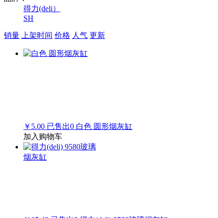
得力(deli）
SH
销量
上架时间
价格
人气
更新
￥5.00
已售出
0
白色 圆形烟灰缸
加入购物车