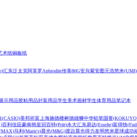
艺术纸
铜板纸
n)
汇东
泛太克
阿芙罗Aphrodite
传美80G
安兴
紫安图
元浩
悠米(UMI)
展示用品
胶粘用品
封装用品
学生美术画材
学生体育用品
笔记本
(CASIO)
美邦祈富
上海
施德楼
树德
雄狮
中华铅笔
国誉(KOKUYO
)
百利佳
应豪
南韩皇冠
百特(Pritt)
永大
汇东
易达(Esselte)
富得快(Fude
MAX)
马利(Marie's)
晨光(M&G)
渡边
晨光
得力
友明
悠米
星球
成功