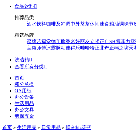
食品饮料

推荐品类
酒水饮料
咖啡及冲调
中外茗茶
休闲速食
粮油调味
节
精选品牌
恋牌
艺福堂
德芙
脆香米
好丽友
立顿
正广
SH
雪菲力
雪
宝
康师傅
冰露
脉动
佳得乐
哇哈哈
正北
奇正
燕之坊
天
洗洁精

查看所有分类

首页
积分兑换
OA用纸
办公设备
生活用品
办公文具
劳保五金
首页
生活用品
日常用品
烟灰缸/花瓶
>
>
>