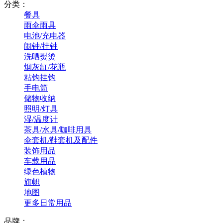
分类：
餐具
雨伞雨具
电池/充电器
闹钟/挂钟
洗晒熨烫
烟灰缸/花瓶
粘钩挂钩
手电筒
储物收纳
照明/灯具
湿/温度计
茶具/水具/咖啡用具
伞套机/鞋套机及配件
装饰用品
车载用品
绿色植物
旗帜
地图
更多日常用品
品牌：