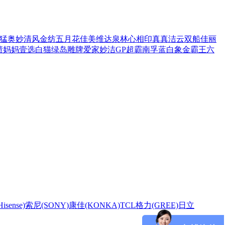
猛
奥妙
清风
金纺
五月花
佳美
维达
泉林
心相印
真真
洁云
双船
佳丽
渍
妈妈壹选
白猫
绿岛
雕牌
爱家
妙洁
GP超霸
南孚
蓝白象
金霸王
六
sense)
索尼(SONY)
康佳(KONKA)
TCL
格力(GREE)
日立