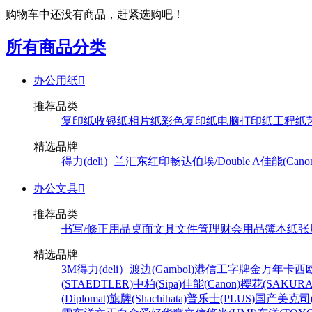
购物车中还没有商品，赶紧选购吧！
所有商品分类
办公用纸

推荐品类
复印纸
收银纸
相片纸
彩色复印纸
电脑打印纸
工程纸
精选品牌
得力(deli）
兰汇东
红印畅
达伯埃/Double A
佳能(Cano
办公文具

推荐品类
书写/修正用品
桌面文具
文件管理
财会用品
簿本纸张
精选品牌
3M
得力(deli）
渡边(Gambol)
港信
工字牌
金万年
卡西欧
(STAEDTLER)
中柏(Sipa)
佳能(Canon)
樱花(SAKURA
(Diplomat)
旗牌(Shachihata)
普乐士(PLUS)
国产
美克司(