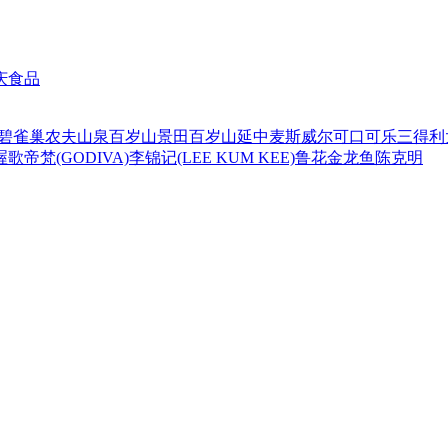
庆食品
碧
雀巢
农夫山泉
百岁山
景田百岁山
延中
麦斯威尔
可口可乐
三得利
喔
歌帝梵(GODIVA)
李锦记(LEE KUM KEE)
鲁花
金龙鱼
陈克明