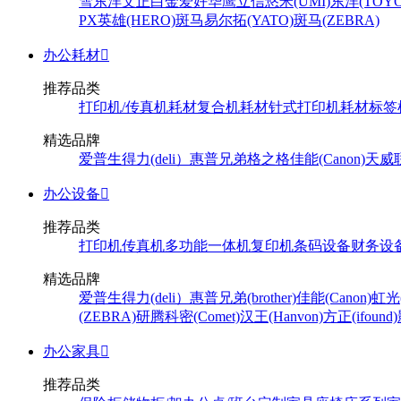
雪
东洋
文正
白金
爱好
华鹰
立信
悠米(UMI)
东洋(TOYO
PX
英雄(HERO)
斑马
易尔拓(YATO)
斑马(ZEBRA)
办公耗材

推荐品类
打印机/传真机耗材
复合机耗材
针式打印机耗材
标签
精选品牌
爱普生
得力(deli）
惠普
兄弟
格之格
佳能(Canon)
天威
办公设备

推荐品类
打印机
传真机
多功能一体机
复印机
条码设备
财务设
精选品牌
爱普生
得力(deli）
惠普
兄弟(brother)
佳能(Canon)
虹光(
(ZEBRA)
研腾
科密(Comet)
汉王(Hanvon)
方正(ifound)
办公家具

推荐品类