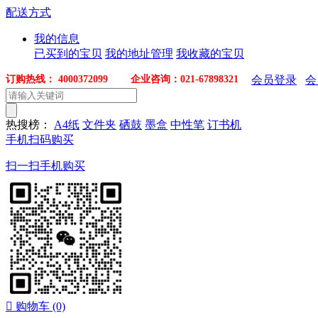
配送方式
我的信息
已买到的宝贝
我的地址管理
我收藏的宝贝
订购热线： 4000372099 企业咨询：021-67898321
会员登录
会
热搜榜：
A4纸
文件夹
硒鼓
墨盒
中性笔
订书机
手机扫码购买
扫一扫手机购买

购物车
(0)