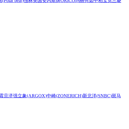
Polar bear)
强林
美国安內斯牌
ORICO
玛丽
何如
中柏
宝克
三菱
震旦
济强
立象(ARGOX)
中崎(ZONERICH)
新北洋(SNBC)
斑马