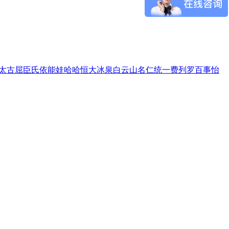
太古
屈臣氏
依能
娃哈哈
恒大冰泉
白云山
名仁
统一
费列罗
百事
怡