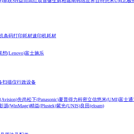
)
卓联
SH
益而高
红双喜
健生
辉柏嘉
南韩纸世界
百特
悠米UM
北极熊(
机条码打印耗材
速印机耗材
联想(Lenovo)
富士施乐
备
扫描仪
行政设备
Avision)
先尚
松下(Panasonic)
夏普
得力
科密
立信
悠米(UMI)
富士通
影源(WinMage)
精益(Plustek)
紫光(UNIS)
良田(eloam)