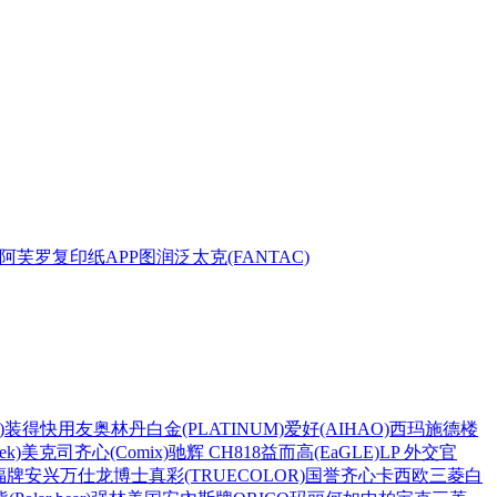
阿芙罗复印纸
APP
图润
泛太克(FANTAC)
)
装得快
用友
奥林丹
白金(PLATINUM)
爱好(AIHAO)
西玛
施德楼
k)
美克司
齐心(Comix)
驰辉 CH818
益而高(EaGLE)
LP 外交官
福牌
安兴
万仕龙
博士
真彩(TRUECOLOR)
国誉
齐心
卡西欧
三菱
白