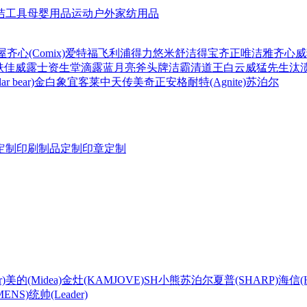
洁工具
母婴用品
运动户外
家纺用品
屋
齐心(Comix)
爱特福
飞利浦
得力
悠米
舒洁
得宝
齐正
唯洁雅
齐心
威
肤佳
威露士
资生堂
滴露
蓝月亮
斧头牌
洁霸
清道王
白云
威猛先生
汰
r bear)
金白象
宜客莱
中天
传美
奇正
安格耐特(Agnite)
苏泊尔
定制
印刷制品定制
印章定制
)
美的(Midea)
金灶(KAMJOVE)
SH
小熊
苏泊尔
夏普(SHARP)
海信(Hi
ENS)
统帅(Leader)