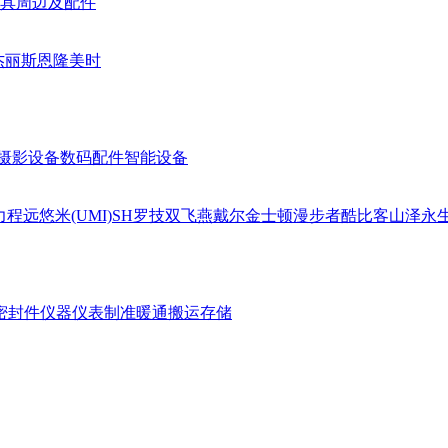
具周边及配件
杰丽斯
恩隆
美时
摄影设备
数码配件
智能设备
力
程远
悠米(UMI)
SH
罗技
双飞燕
戴尔
金士顿
漫步者
酷比客
山泽
永
密封件
仪器仪表
制准暖通
搬运存储