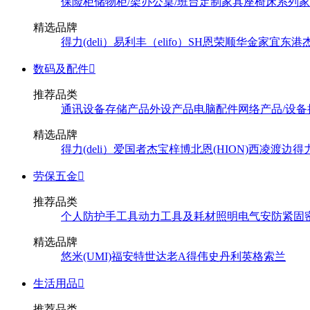
保险柜
储物柜/架
办公桌/班台
定制家具
座椅
床系列
家
精选品牌
得力(deli）
易利丰（elifo）
SH
恩荣
顺华
金家宜
东港
数码及配件

推荐品类
通讯设备
存储产品
外设产品
电脑配件
网络产品/设备
精选品牌
得力(deli）
爱国者
杰宝
梓博
北恩(HION)
西凌
渡边
得
劳保五金

推荐品类
个人防护
手工具
动力工具及耗材
照明
电气
安防
紧固
精选品牌
悠米(UMI)
福安特
世达
老A
得伟
史丹利
英格索兰
生活用品

推荐品类