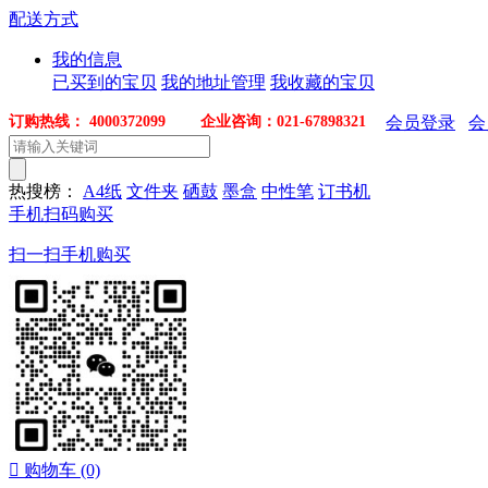
配送方式
我的信息
已买到的宝贝
我的地址管理
我收藏的宝贝
订购热线： 4000372099 企业咨询：021-67898321
会员登录
会
热搜榜：
A4纸
文件夹
硒鼓
墨盒
中性笔
订书机
手机扫码购买
扫一扫手机购买

购物车
(0)