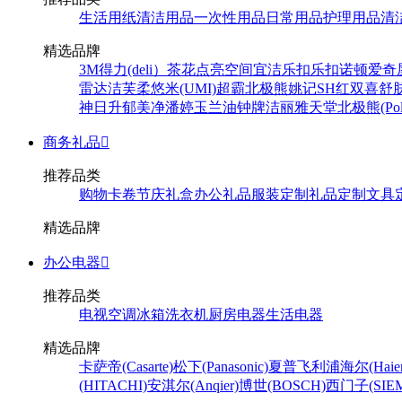
生活用纸
清洁用品
一次性用品
日常用品
护理用品
清
精选品牌
3M
得力(deli）
茶花
点亮空间
宜洁
乐扣乐扣
诺顿
爱奇
雷达
洁芙柔
悠米(UMI)
超霸
北极熊
姚记
SH
红双喜
舒
神
日升
郁美净
潘婷
玉兰油
钟牌
洁丽雅
天堂
北极熊(Pola
商务礼品

推荐品类
购物卡卷
节庆礼盒
办公礼品
服装定制
礼品定制
文具
精选品牌
办公电器

推荐品类
电视
空调
冰箱
洗衣机
厨房电器
生活电器
精选品牌
卡萨帝(Casarte)
松下(Panasonic)
夏普
飞利浦
海尔(Haier
(HITACHI)
安淇尔(Anqier)
博世(BOSCH)
西门子(SIEM