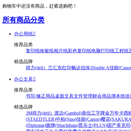
购物车中还没有商品，赶紧选购吧！
所有商品分类
办公用纸

推荐品类
复印纸
收银纸
相片纸
彩色复印纸
电脑打印纸
工程纸
精选品牌
得力(deli）
兰汇东
红印畅
达伯埃/Double A
佳能(Cano
办公文具

推荐品类
书写/修正用品
桌面文具
文件管理
财会用品
簿本纸张
精选品牌
3M
得力(deli）
渡边(Gambol)
港信
工字牌
金万年
卡西欧
(STAEDTLER)
中柏(Sipa)
佳能(Canon)
樱花(SAKURA
(Diplomat)
旗牌(Shachihata)
普乐士(PLUS)
国产
美克司(