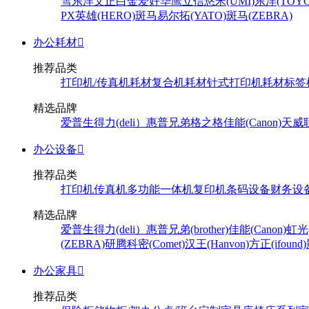
雪
东洋
文正
白金
爱好
华鹰
立信
悠米(UMI)
东洋(TOYO
PX
英雄(HERO)
斑马
易尔拓(YATO)
斑马(ZEBRA)
办公耗材

推荐品类
打印机/传真机耗材
复合机耗材
针式打印机耗材
标签
精选品牌
爱普生
得力(deli）
惠普
兄弟
格之格
佳能(Canon)
天威
办公设备

推荐品类
打印机
传真机
多功能一体机
复印机
条码设备
财务设
精选品牌
爱普生
得力(deli）
惠普
兄弟(brother)
佳能(Canon)
虹光(
(ZEBRA)
研腾
科密(Comet)
汉王(Hanvon)
方正(ifound)
办公家具

推荐品类