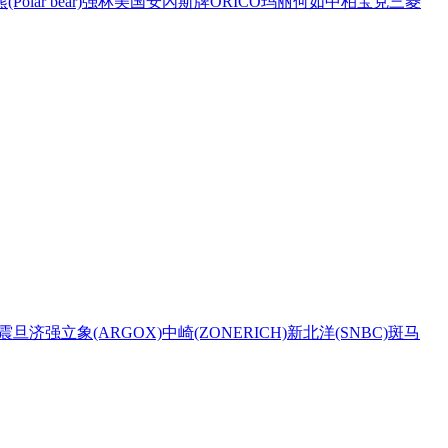
Polar bear)
强林
美国安內斯牌
ORICO
玛丽
何如
中柏
宝克
三菱
震旦
济强
立象(ARGOX)
中崎(ZONERICH)
新北洋(SNBC)
斑马