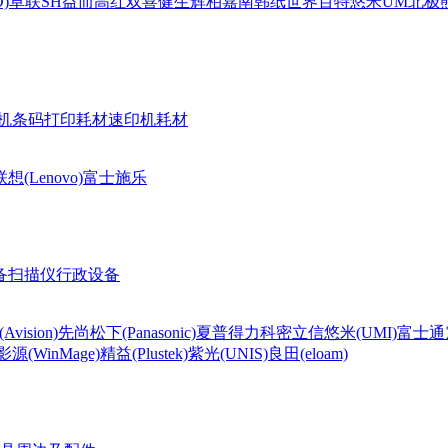
)
卓联
SH
益而高
红双喜
健生
辉柏嘉
南韩纸世界
百特
悠米UM
北极熊(
机条码打印耗材
速印机耗材
联想(Lenovo)
富士施乐
备
扫描仪
行政设备
Avision)
先尚
松下(Panasonic)
夏普
得力
科密
立信
悠米(UMI)
富士通
影源(WinMage)
精益(Plustek)
紫光(UNIS)
良田(eloam)