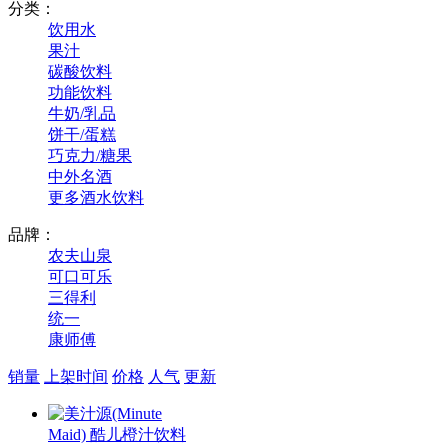
分类：
饮用水
果汁
碳酸饮料
功能饮料
牛奶/乳品
饼干/蛋糕
巧克力/糖果
中外名酒
更多酒水饮料
品牌：
农夫山泉
可口可乐
三得利
统一
康师傅
销量
上架时间
价格
人气
更新