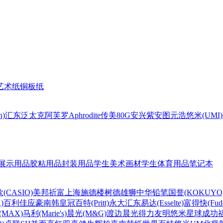
艺术纸
铜板纸
n)
汇东
泛太克
阿芙罗Aphrodite
传美80G
安兴
紫安图
元浩
悠米(UMI)
展示用品
胶粘用品
封装用品
学生美术画材
学生体育用品
笔记本
(CASIO)
美邦祈富
上海
施德楼
树德
雄狮
中华铅笔
国誉(KOKUYO
)
百利佳
应豪
南韩皇冠
百特(Pritt)
永大
汇东
易达(Esselte)
富得快(Fude
MAX)
马利(Marie's)
晨光(M&G)
渡边
晨光
得力
友明
悠米
星球
成功