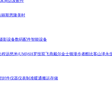
具周边及配件
杰丽斯
恩隆
美时
摄影设备
数码配件
智能设备
力
程远
悠米(UMI)
SH
罗技
双飞燕
戴尔
金士顿
漫步者
酷比客
山泽
永
密封件
仪器仪表
制准暖通
搬运存储