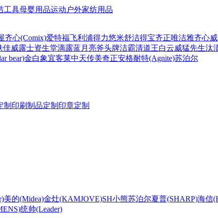
洁工具
母婴用品
运动户外
家纺用品
屋
齐心(Comix)
爱特福
飞利浦
得力
悠米
舒洁
得宝
齐正
唯洁雅
齐心
威
肤佳
威露士
资生堂
滴露
蓝月亮
斧头牌
洁霸
清道王
白云
威猛先生
汰
r bear)
金白象
宜客莱
中天
传美
奇正
安格耐特(Agnite)
苏泊尔
定制
印刷制品定制
印章定制
)
美的(Midea)
金灶(KAMJOVE)
SH
小熊
苏泊尔
夏普(SHARP)
海信(Hi
ENS)
统帅(Leader)