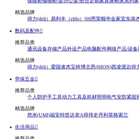
保险柜
储物柜/架
办公桌/班台
定制家具
座椅
床系列
家
精选品牌
得力(deli）
易利丰（elifo）
SH
恩荣
顺华
金家宜
东港
数码及配件

推荐品类
通讯设备
存储产品
外设产品
电脑配件
网络产品/设备
精选品牌
得力(deli）
爱国者
杰宝
梓博
北恩(HION)
西凌
渡边
得
劳保五金

推荐品类
个人防护
手工具
动力工具及耗材
照明
电气
安防
紧固
精选品牌
悠米(UMI)
福安特
世达
老A
得伟
史丹利
英格索兰
生活用品

推荐品类