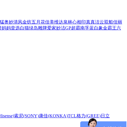
猛
奥妙
清风
金纺
五月花
佳美
维达
泉林
心相印
真真
洁云
双船
佳丽
渍
妈妈壹选
白猫
绿岛
雕牌
爱家
妙洁
GP超霸
南孚
蓝白象
金霸王
六
sense)
索尼(SONY)
康佳(KONKA)
TCL
格力(GREE)
日立