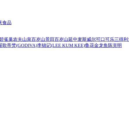
庆食品
碧
雀巢
农夫山泉
百岁山
景田百岁山
延中
麦斯威尔
可口可乐
三得利
喔
歌帝梵(GODIVA)
李锦记(LEE KUM KEE)
鲁花
金龙鱼
陈克明