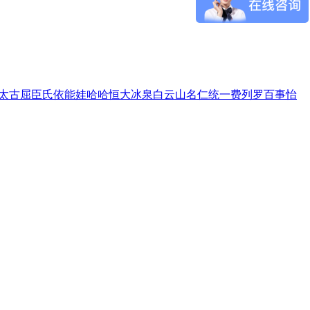
太古
屈臣氏
依能
娃哈哈
恒大冰泉
白云山
名仁
统一
费列罗
百事
怡