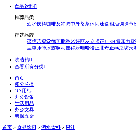
食品饮料

推荐品类
酒水饮料
咖啡及冲调
中外茗茶
休闲速食
粮油调味
节
精选品牌
恋牌
艺福堂
德芙
脆香米
好丽友
立顿
正广
SH
雪菲力
雪
宝
康师傅
冰露
脉动
佳得乐
哇哈哈
正北
奇正
燕之坊
天
洗洁精

查看所有分类

首页
积分兑换
OA用纸
办公设备
生活用品
办公文具
劳保五金
首页
食品饮料
酒水饮料
果汁
>
>
>