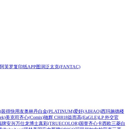
阿芙罗复印纸
APP
图润
泛太克(FANTAC)
)
装得快
用友
奥林丹
白金(PLATINUM)
爱好(AIHAO)
西玛
施德楼
k)
美克司
齐心(Comix)
驰辉 CH818
益而高(EaGLE)
LP 外交官
福牌
安兴
万仕龙
博士
真彩(TRUECOLOR)
国誉
齐心
卡西欧
三菱
白