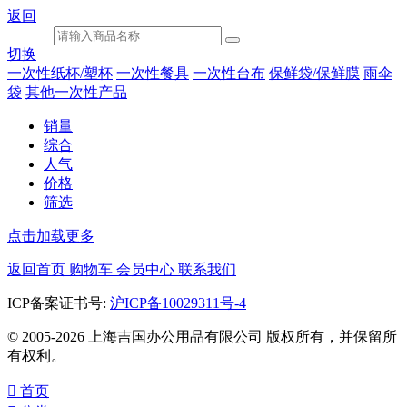
返回
切换
一次性纸杯/塑杯
一次性餐具
一次性台布
保鲜袋/保鲜膜
雨伞
袋
其他一次性产品
销量
综合
人气
价格
筛选
点击加载更多
返回首页
购物车
会员中心
联系我们
ICP备案证书号:
沪ICP备10029311号-4
© 2005-2026 上海吉国办公用品有限公司 版权所有，并保留所
有权利。

首页