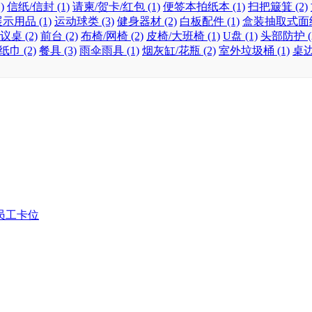
)
信纸/信封 (1)
请柬/贺卡/红包 (1)
便签本拍纸本 (1)
扫把簸箕 (2)
示用品 (1)
运动球类 (3)
健身器材 (2)
白板配件 (1)
盒装抽取式面纸 
议桌 (2)
前台 (2)
布椅/网椅 (2)
皮椅/大班椅 (1)
U盘 (1)
头部防护 (
巾 (2)
餐具 (3)
雨伞雨具 (1)
烟灰缸/花瓶 (2)
室外垃圾桶 (1)
桌边
员工卡位