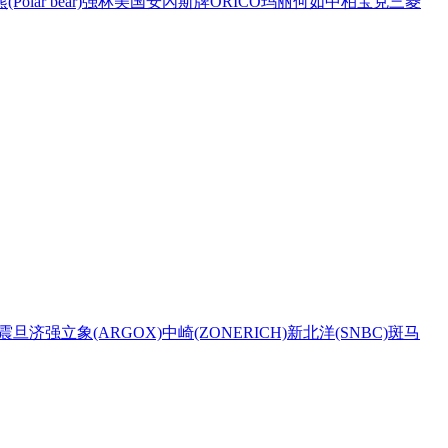
Polar bear)
强林
美国安內斯牌
ORICO
玛丽
何如
中柏
宝克
三菱
震旦
济强
立象(ARGOX)
中崎(ZONERICH)
新北洋(SNBC)
斑马