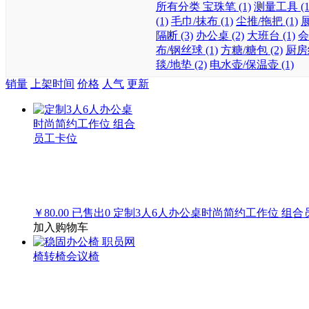
所有分类
宝珠笔 (1)
测量工具 (1
(1)
毛巾/抹布 (1)
尘推/拖把 (1)
展
隔断 (3)
办公桌 (2)
大班台 (1)
会
布/钢丝球 (1)
方糖/糖包 (2)
厨房纸
毯/地垫 (2)
电水壶/保温壶 (1)
销量
上架时间
价格
人气
更新
￥80.00
已售出
0
定制3人6人办公桌时尚简约工作位 组合
加入购物车