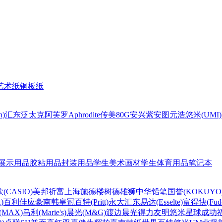
艺术纸
铜板纸
n)
汇东
泛太克
阿芙罗Aphrodite
传美80G
安兴
紫安图
元浩
悠米(UMI)
展示用品
胶粘用品
封装用品
学生美术画材
学生体育用品
笔记本
(CASIO)
美邦祈富
上海
施德楼
树德
雄狮
中华铅笔
国誉(KOKUYO
)
百利佳
应豪
南韩皇冠
百特(Pritt)
永大
汇东
易达(Esselte)
富得快(Fude
MAX)
马利(Marie's)
晨光(M&G)
渡边
晨光
得力
友明
悠米
星球
成功