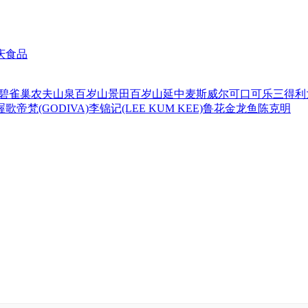
庆食品
碧
雀巢
农夫山泉
百岁山
景田百岁山
延中
麦斯威尔
可口可乐
三得利
喔
歌帝梵(GODIVA)
李锦记(LEE KUM KEE)
鲁花
金龙鱼
陈克明