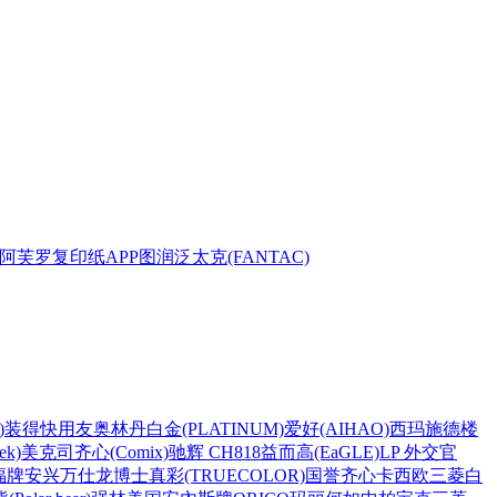
阿芙罗复印纸
APP
图润
泛太克(FANTAC)
)
装得快
用友
奥林丹
白金(PLATINUM)
爱好(AIHAO)
西玛
施德楼
k)
美克司
齐心(Comix)
驰辉 CH818
益而高(EaGLE)
LP 外交官
福牌
安兴
万仕龙
博士
真彩(TRUECOLOR)
国誉
齐心
卡西欧
三菱
白