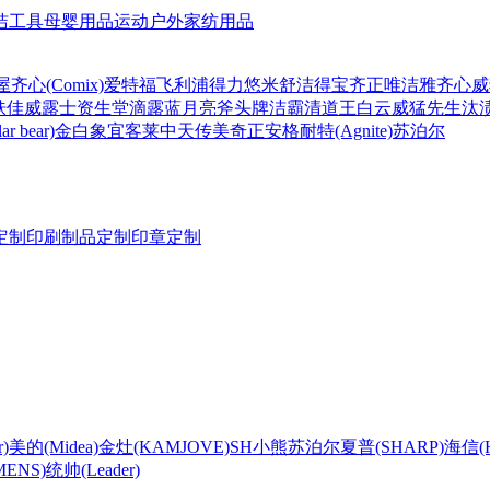
洁工具
母婴用品
运动户外
家纺用品
屋
齐心(Comix)
爱特福
飞利浦
得力
悠米
舒洁
得宝
齐正
唯洁雅
齐心
威
肤佳
威露士
资生堂
滴露
蓝月亮
斧头牌
洁霸
清道王
白云
威猛先生
汰
r bear)
金白象
宜客莱
中天
传美
奇正
安格耐特(Agnite)
苏泊尔
定制
印刷制品定制
印章定制
)
美的(Midea)
金灶(KAMJOVE)
SH
小熊
苏泊尔
夏普(SHARP)
海信(Hi
ENS)
统帅(Leader)