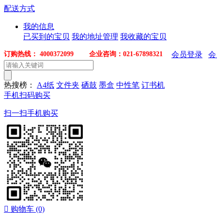
配送方式
我的信息
已买到的宝贝
我的地址管理
我收藏的宝贝
订购热线： 4000372099 企业咨询：021-67898321
会员登录
会
热搜榜：
A4纸
文件夹
硒鼓
墨盒
中性笔
订书机
手机扫码购买
扫一扫手机购买

购物车
(0)