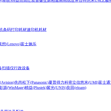
)
卓联
SH
益而高
红双喜
健生
辉柏嘉
南韩纸世界
百特
悠米UM
北极熊(
机条码打印耗材
速印机耗材
联想(Lenovo)
富士施乐
备
扫描仪
行政设备
Avision)
先尚
松下(Panasonic)
夏普
得力
科密
立信
悠米(UMI)
富士通
影源(WinMage)
精益(Plustek)
紫光(UNIS)
良田(eloam)