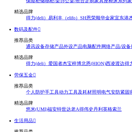
保险柜
储物柜/架
办公桌/班台
定制家具
座椅
床系列
家
精选品牌
得力(deli）
易利丰（elifo）
SH
恩荣
顺华
金家宜
东港
数码及配件

推荐品类
通讯设备
存储产品
外设产品
电脑配件
网络产品/设备
精选品牌
得力(deli）
爱国者
杰宝
梓博
北恩(HION)
西凌
渡边
得
劳保五金

推荐品类
个人防护
手工具
动力工具及耗材
照明
电气
安防
紧固
精选品牌
悠米(UMI)
福安特
世达
老A
得伟
史丹利
英格索兰
生活用品

推荐品类