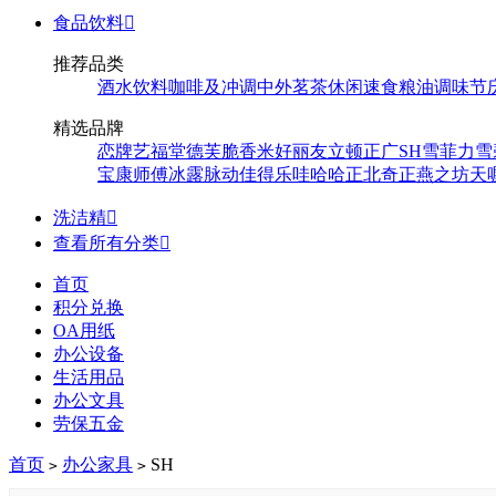
食品饮料

推荐品类
酒水饮料
咖啡及冲调
中外茗茶
休闲速食
粮油调味
节
精选品牌
恋牌
艺福堂
德芙
脆香米
好丽友
立顿
正广
SH
雪菲力
雪
宝
康师傅
冰露
脉动
佳得乐
哇哈哈
正北
奇正
燕之坊
天
洗洁精

查看所有分类

首页
积分兑换
OA用纸
办公设备
生活用品
办公文具
劳保五金
首页
办公家具
SH
>
>