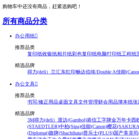
购物车中还没有商品，赶紧选购吧！
所有商品分类
办公用纸

推荐品类
复印纸
收银纸
相片纸
彩色复印纸
电脑打印纸
工程纸
精选品牌
得力(deli）
兰汇东
红印畅
达伯埃/Double A
佳能(Cano
办公文具

推荐品类
书写/修正用品
桌面文具
文件管理
财会用品
簿本纸张
精选品牌
3M
得力(deli）
渡边(Gambol)
港信
工字牌
金万年
卡西欧
(STAEDTLER)
中柏(Sipa)
佳能(Canon)
樱花(SAKURA
(Diplomat)
旗牌(Shachihata)
普乐士(PLUS)
国产
美克司(