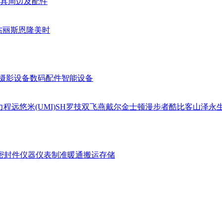
具周边及配件
杰丽斯
恩隆
美时
摄影设备
数码配件
智能设备
力
程远
悠米(UMI)
SH
罗技
双飞燕
戴尔
金士顿
漫步者
酷比客
山泽
永
密封件
仪器仪表
制准暖通
搬运存储