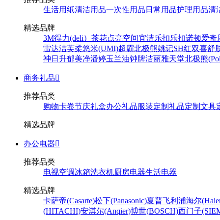
生活用纸
清洁用品
一次性用品
日常用品
护理用品
清
精选品牌
3M
得力(deli）
茶花
点亮空间
宜洁
乐扣乐扣
诺顿
爱奇
雷达
洁芙柔
悠米(UMI)
超霸
北极熊
姚记
SH
红双喜
舒
神
日升
郁美净
潘婷
玉兰油
钟牌
洁丽雅
天堂
北极熊(Pola
商务礼品

推荐品类
购物卡卷
节庆礼盒
办公礼品
服装定制
礼品定制
文具
精选品牌
办公电器

推荐品类
电视
空调
冰箱
洗衣机
厨房电器
生活电器
精选品牌
卡萨帝(Casarte)
松下(Panasonic)
夏普
飞利浦
海尔(Haier
(HITACHI)
安淇尔(Anqier)
博世(BOSCH)
西门子(SIEM