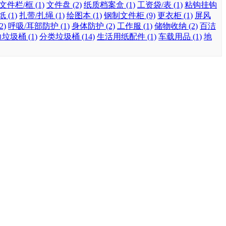
文件栏/框 (1)
文件盘 (2)
纸质档案盒 (1)
工资袋/表 (1)
粘钩挂钩
(1)
扎带/扎绳 (1)
绘图本 (1)
钢制文件柜 (9)
更衣柜 (1)
屏风
2)
呼吸/耳部防护 (1)
身体防护 (2)
工作服 (1)
储物收纳 (2)
百洁
垃圾桶 (1)
分类垃圾桶 (14)
生活用纸配件 (1)
车载用品 (1)
地