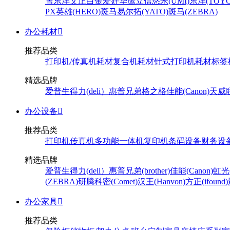
雪
东洋
文正
白金
爱好
华鹰
立信
悠米(UMI)
东洋(TOYO
PX
英雄(HERO)
斑马
易尔拓(YATO)
斑马(ZEBRA)
办公耗材

推荐品类
打印机/传真机耗材
复合机耗材
针式打印机耗材
标签
精选品牌
爱普生
得力(deli）
惠普
兄弟
格之格
佳能(Canon)
天威
办公设备

推荐品类
打印机
传真机
多功能一体机
复印机
条码设备
财务设
精选品牌
爱普生
得力(deli）
惠普
兄弟(brother)
佳能(Canon)
虹光(
(ZEBRA)
研腾
科密(Comet)
汉王(Hanvon)
方正(ifound)
办公家具

推荐品类