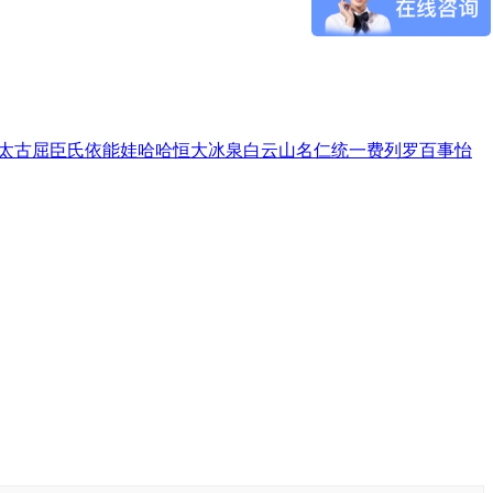
太古
屈臣氏
依能
娃哈哈
恒大冰泉
白云山
名仁
统一
费列罗
百事
怡