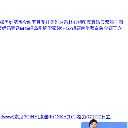
猛
奥妙
清风
金纺
五月花
佳美
维达
泉林
心相印
真真
洁云
双船
佳丽
渍
妈妈壹选
白猫
绿岛
雕牌
爱家
妙洁
GP超霸
南孚
蓝白象
金霸王
六
sense)
索尼(SONY)
康佳(KONKA)
TCL
格力(GREE)
日立