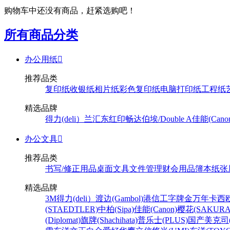
购物车中还没有商品，赶紧选购吧！
所有商品分类
办公用纸

推荐品类
复印纸
收银纸
相片纸
彩色复印纸
电脑打印纸
工程纸
精选品牌
得力(deli）
兰汇东
红印畅
达伯埃/Double A
佳能(Cano
办公文具

推荐品类
书写/修正用品
桌面文具
文件管理
财会用品
簿本纸张
精选品牌
3M
得力(deli）
渡边(Gambol)
港信
工字牌
金万年
卡西欧
(STAEDTLER)
中柏(Sipa)
佳能(Canon)
樱花(SAKURA
(Diplomat)
旗牌(Shachihata)
普乐士(PLUS)
国产
美克司(