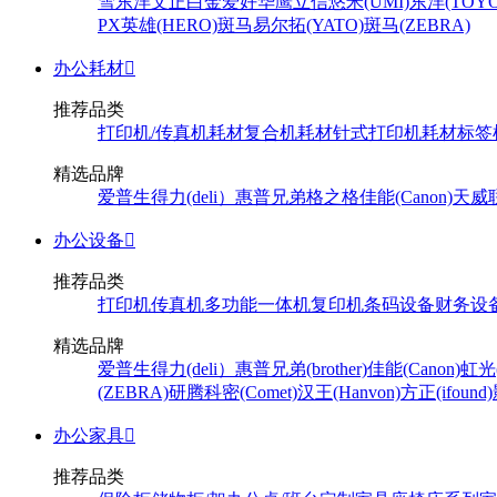
雪
东洋
文正
白金
爱好
华鹰
立信
悠米(UMI)
东洋(TOYO
PX
英雄(HERO)
斑马
易尔拓(YATO)
斑马(ZEBRA)
办公耗材

推荐品类
打印机/传真机耗材
复合机耗材
针式打印机耗材
标签
精选品牌
爱普生
得力(deli）
惠普
兄弟
格之格
佳能(Canon)
天威
办公设备

推荐品类
打印机
传真机
多功能一体机
复印机
条码设备
财务设
精选品牌
爱普生
得力(deli）
惠普
兄弟(brother)
佳能(Canon)
虹光(
(ZEBRA)
研腾
科密(Comet)
汉王(Hanvon)
方正(ifound)
办公家具

推荐品类