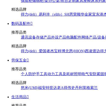
保险柜
储物柜/架
办公桌/班台
定制家具
座椅
床系列
家
精选品牌
得力(deli）
易利丰（elifo）
SH
恩荣
顺华
金家宜
东港
数码及配件

推荐品类
通讯设备
存储产品
外设产品
电脑配件
网络产品/设备
精选品牌
得力(deli）
爱国者
杰宝
梓博
北恩(HION)
西凌
渡边
得
劳保五金

推荐品类
个人防护
手工具
动力工具及耗材
照明
电气
安防
紧固
精选品牌
悠米(UMI)
福安特
世达
老A
得伟
史丹利
英格索兰
生活用品

推荐品类