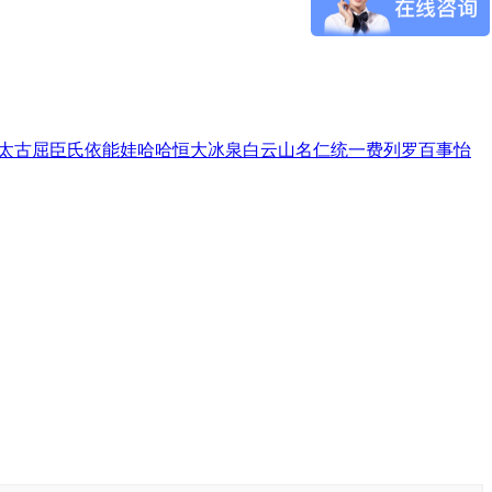
太古
屈臣氏
依能
娃哈哈
恒大冰泉
白云山
名仁
统一
费列罗
百事
怡