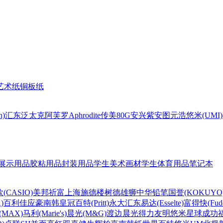
艺术纸
铜板纸
n)
汇东
泛太克
阿芙罗Aphrodite
传美80G
安兴
紫安图
元浩
悠米(UMI)
展示用品
胶粘用品
封装用品
学生美术画材
学生体育用品
笔记本
(CASIO)
美邦祈富
上海
施德楼
树德
雄狮
中华铅笔
国誉(KOKUYO
)
百利佳
应豪
南韩皇冠
百特(Pritt)
永大
汇东
易达(Esselte)
富得快(Fude
MAX)
马利(Marie's)
晨光(M&G)
渡边
晨光
得力
友明
悠米
星球
成功