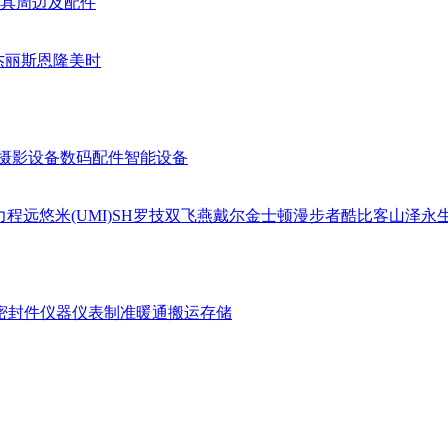
具周边及配件
杰丽斯
恩隆
美时
摄影设备
数码配件
智能设备
力
程远
悠米(UMI)
SH
罗技
双飞燕
戴尔
金士顿
漫步者
酷比客
山泽
永
密封件
仪器仪表
制准暖通
搬运存储