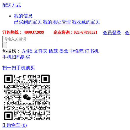
配送方式
我的信息
已买到的宝贝
我的地址管理
我收藏的宝贝
订购热线： 4000372099 企业咨询：021-67898321
会员登录
会
热搜榜：
A4纸
文件夹
硒鼓
墨盒
中性笔
订书机
手机扫码购买
扫一扫手机购买

购物车
(0)