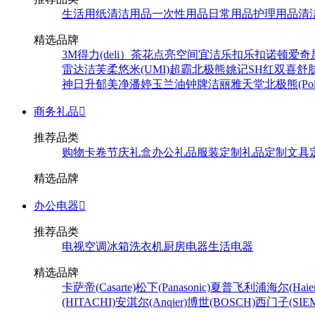
生活用纸
清洁用品
一次性用品
日常用品
护理用品
清
精选品牌
3M
得力(deli）
茶花
点亮空间
宜洁
乐扣乐扣
诺顿
爱奇
雷达
洁芙柔
悠米(UMI)
超霸
北极熊
姚记
SH
红双喜
舒
神
日升
郁美净
潘婷
玉兰油
钟牌
洁丽雅
天堂
北极熊(Pola
商务礼品

推荐品类
购物卡卷
节庆礼盒
办公礼品
服装定制
礼品定制
文具
精选品牌
办公电器

推荐品类
电视
空调
冰箱
洗衣机
厨房电器
生活电器
精选品牌
卡萨帝(Casarte)
松下(Panasonic)
夏普
飞利浦
海尔(Haier
(HITACHI)
安淇尔(Anqier)
博世(BOSCH)
西门子(SIEM