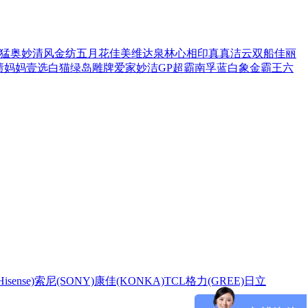
猛
奥妙
清风
金纺
五月花
佳美
维达
泉林
心相印
真真
洁云
双船
佳丽
渍
妈妈壹选
白猫
绿岛
雕牌
爱家
妙洁
GP超霸
南孚
蓝白象
金霸王
六
sense)
索尼(SONY)
康佳(KONKA)
TCL
格力(GREE)
日立