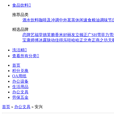
食品饮料

推荐品类
酒水饮料
咖啡及冲调
中外茗茶
休闲速食
粮油调味
节
精选品牌
恋牌
艺福堂
德芙
脆香米
好丽友
立顿
正广
SH
雪菲力
雪
宝
康师傅
冰露
脉动
佳得乐
哇哈哈
正北
奇正
燕之坊
天
洗洁精

查看所有分类

首页
积分兑换
OA用纸
办公设备
生活用品
办公文具
劳保五金
首页
办公文具
安兴
>
>