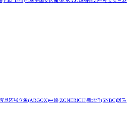
Polar bear)
强林
美国安內斯牌
ORICO
玛丽
何如
中柏
宝克
三菱
震旦
济强
立象(ARGOX)
中崎(ZONERICH)
新北洋(SNBC)
斑马