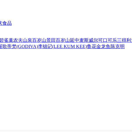
庆食品
碧
雀巢
农夫山泉
百岁山
景田百岁山
延中
麦斯威尔
可口可乐
三得利
喔
歌帝梵(GODIVA)
李锦记(LEE KUM KEE)
鲁花
金龙鱼
陈克明