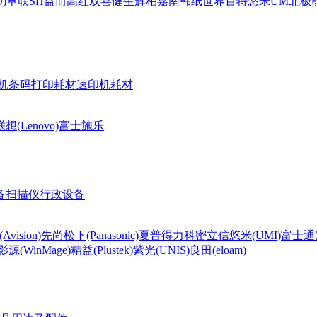
)
卓联
SH
益而高
红双喜
健生
辉柏嘉
南韩纸世界
百特
悠米UM
北极熊(
机条码打印耗材
速印机耗材
联想(Lenovo)
富士施乐
备
扫描仪
行政设备
Avision)
先尚
松下(Panasonic)
夏普
得力
科密
立信
悠米(UMI)
富士通
影源(WinMage)
精益(Plustek)
紫光(UNIS)
良田(eloam)