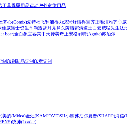
洁工具
母婴用品
运动户外
家纺用品
屋
齐心(Comix)
爱特福
飞利浦
得力
悠米
舒洁
得宝
齐正
唯洁雅
齐心
威
肤佳
威露士
资生堂
滴露
蓝月亮
斧头牌
洁霸
清道王
白云
威猛先生
汰
r bear)
金白象
宜客莱
中天
传美
奇正
安格耐特(Agnite)
苏泊尔
定制
印刷制品定制
印章定制
)
美的(Midea)
金灶(KAMJOVE)
SH
小熊
苏泊尔
夏普(SHARP)
海信(Hi
ENS)
统帅(Leader)