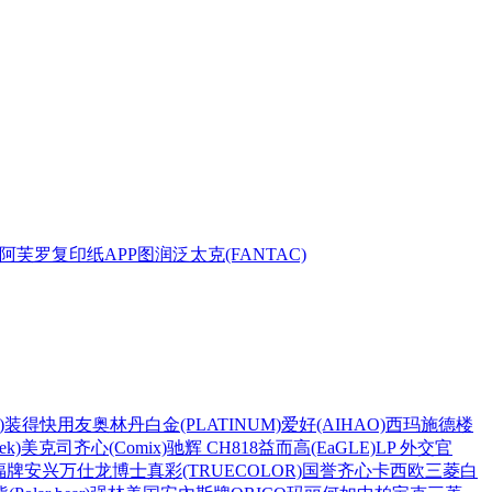
阿芙罗复印纸
APP
图润
泛太克(FANTAC)
)
装得快
用友
奥林丹
白金(PLATINUM)
爱好(AIHAO)
西玛
施德楼
k)
美克司
齐心(Comix)
驰辉 CH818
益而高(EaGLE)
LP 外交官
福牌
安兴
万仕龙
博士
真彩(TRUECOLOR)
国誉
齐心
卡西欧
三菱
白