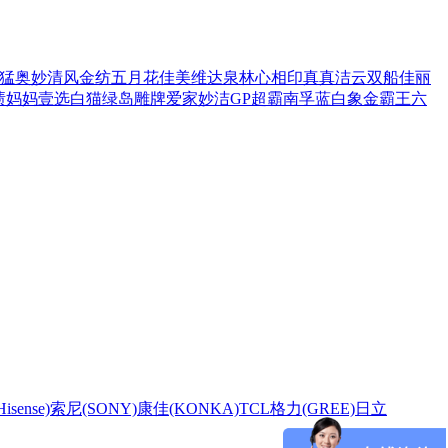
猛
奥妙
清风
金纺
五月花
佳美
维达
泉林
心相印
真真
洁云
双船
佳丽
渍
妈妈壹选
白猫
绿岛
雕牌
爱家
妙洁
GP超霸
南孚
蓝白象
金霸王
六
sense)
索尼(SONY)
康佳(KONKA)
TCL
格力(GREE)
日立