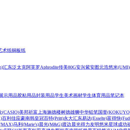
艺术纸
铜板纸
n)
汇东
泛太克
阿芙罗Aphrodite
传美80G
安兴
紫安图
元浩
悠米(UMI)
展示用品
胶粘用品
封装用品
学生美术画材
学生体育用品
笔记本
(CASIO)
美邦祈富
上海
施德楼
树德
雄狮
中华铅笔
国誉(KOKUYO
)
百利佳
应豪
南韩皇冠
百特(Pritt)
永大
汇东
易达(Esselte)
富得快(Fude
MAX)
马利(Marie's)
晨光(M&G)
渡边
晨光
得力
友明
悠米
星球
成功