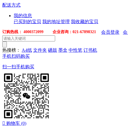
配送方式
我的信息
已买到的宝贝
我的地址管理
我收藏的宝贝
订购热线： 4000372099 企业咨询：021-67898321
会员登录
会
热搜榜：
A4纸
文件夹
硒鼓
墨盒
中性笔
订书机
手机扫码购买
扫一扫手机购买

购物车
(0)