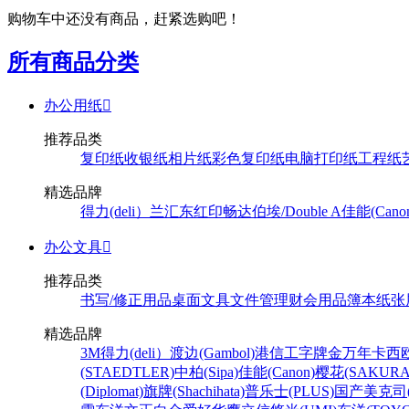
购物车中还没有商品，赶紧选购吧！
所有商品分类
办公用纸

推荐品类
复印纸
收银纸
相片纸
彩色复印纸
电脑打印纸
工程纸
精选品牌
得力(deli）
兰汇东
红印畅
达伯埃/Double A
佳能(Cano
办公文具

推荐品类
书写/修正用品
桌面文具
文件管理
财会用品
簿本纸张
精选品牌
3M
得力(deli）
渡边(Gambol)
港信
工字牌
金万年
卡西欧
(STAEDTLER)
中柏(Sipa)
佳能(Canon)
樱花(SAKURA
(Diplomat)
旗牌(Shachihata)
普乐士(PLUS)
国产
美克司(