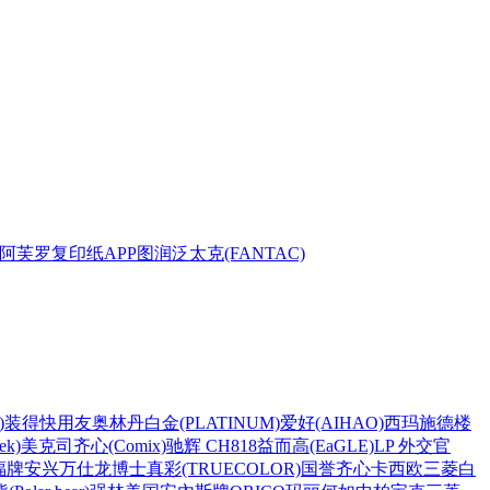
阿芙罗复印纸
APP
图润
泛太克(FANTAC)
)
装得快
用友
奥林丹
白金(PLATINUM)
爱好(AIHAO)
西玛
施德楼
k)
美克司
齐心(Comix)
驰辉 CH818
益而高(EaGLE)
LP 外交官
福牌
安兴
万仕龙
博士
真彩(TRUECOLOR)
国誉
齐心
卡西欧
三菱
白