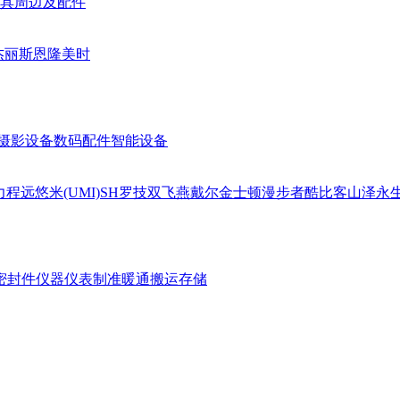
具周边及配件
杰丽斯
恩隆
美时
摄影设备
数码配件
智能设备
力
程远
悠米(UMI)
SH
罗技
双飞燕
戴尔
金士顿
漫步者
酷比客
山泽
永
密封件
仪器仪表
制准暖通
搬运存储