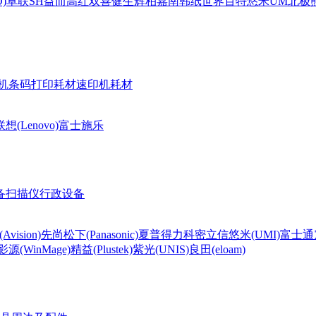
)
卓联
SH
益而高
红双喜
健生
辉柏嘉
南韩纸世界
百特
悠米UM
北极熊(
机条码打印耗材
速印机耗材
联想(Lenovo)
富士施乐
备
扫描仪
行政设备
Avision)
先尚
松下(Panasonic)
夏普
得力
科密
立信
悠米(UMI)
富士通
影源(WinMage)
精益(Plustek)
紫光(UNIS)
良田(eloam)