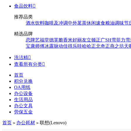
食品饮料

推荐品类
酒水饮料
咖啡及冲调
中外茗茶
休闲速食
粮油调味
节
精选品牌
恋牌
艺福堂
德芙
脆香米
好丽友
立顿
正广
SH
雪菲力
雪
宝
康师傅
冰露
脉动
佳得乐
哇哈哈
正北
奇正
燕之坊
天
洗洁精

查看所有分类

首页
积分兑换
OA用纸
办公设备
生活用品
办公文具
劳保五金
首页
办公耗材
联想(Lenovo)
>
>