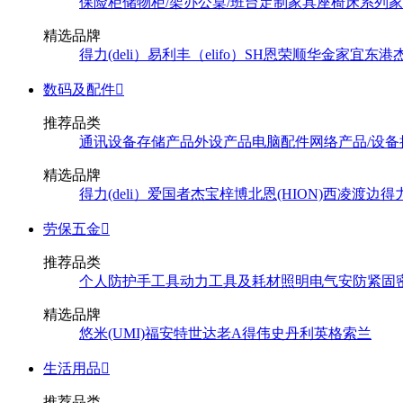
保险柜
储物柜/架
办公桌/班台
定制家具
座椅
床系列
家
精选品牌
得力(deli）
易利丰（elifo）
SH
恩荣
顺华
金家宜
东港
数码及配件

推荐品类
通讯设备
存储产品
外设产品
电脑配件
网络产品/设备
精选品牌
得力(deli）
爱国者
杰宝
梓博
北恩(HION)
西凌
渡边
得
劳保五金

推荐品类
个人防护
手工具
动力工具及耗材
照明
电气
安防
紧固
精选品牌
悠米(UMI)
福安特
世达
老A
得伟
史丹利
英格索兰
生活用品

推荐品类