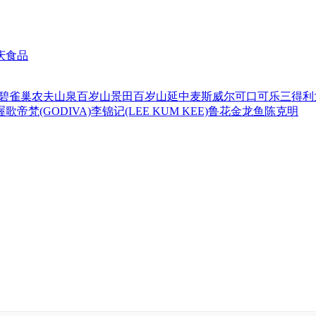
庆食品
碧
雀巢
农夫山泉
百岁山
景田百岁山
延中
麦斯威尔
可口可乐
三得利
喔
歌帝梵(GODIVA)
李锦记(LEE KUM KEE)
鲁花
金龙鱼
陈克明