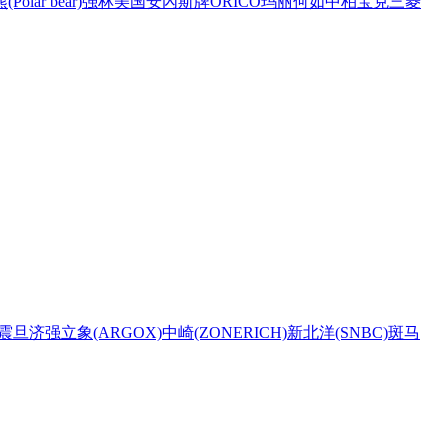
Polar bear)
强林
美国安內斯牌
ORICO
玛丽
何如
中柏
宝克
三菱
震旦
济强
立象(ARGOX)
中崎(ZONERICH)
新北洋(SNBC)
斑马