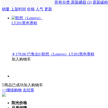
所有分类
原装硒鼓 (2)
原装碳粉 
销量
上架时间
价格
人气
更新
￥179.00
已售出
0
联想（Lenovo）LT201黑色墨粉
加入购物车

商品已成功加入购物车
<<继续购物
去结算
阳光价格
品质保障