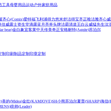
洁工具
母婴用品
运动户外
家纺用品
屋
齐心(Comix)
爱特福
飞利浦
得力
悠米
舒洁
得宝
齐正
唯洁雅
齐心
威
肤佳
威露士
资生堂
滴露
蓝月亮
斧头牌
洁霸
清道王
白云
威猛先生
汰
r bear)
金白象
宜客莱
中天
传美
奇正
安格耐特(Agnite)
苏泊尔
定制
印刷制品定制
印章定制
)
美的(Midea)
金灶(KAMJOVE)
SH
小熊
苏泊尔
夏普(SHARP)
海信(Hi
ENS)
统帅(Leader)