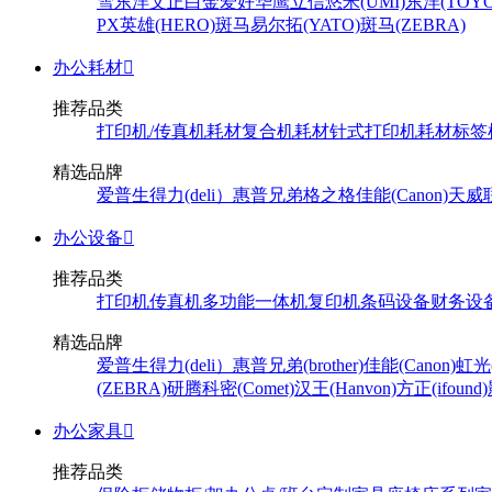
雪
东洋
文正
白金
爱好
华鹰
立信
悠米(UMI)
东洋(TOYO
PX
英雄(HERO)
斑马
易尔拓(YATO)
斑马(ZEBRA)
办公耗材

推荐品类
打印机/传真机耗材
复合机耗材
针式打印机耗材
标签
精选品牌
爱普生
得力(deli）
惠普
兄弟
格之格
佳能(Canon)
天威
办公设备

推荐品类
打印机
传真机
多功能一体机
复印机
条码设备
财务设
精选品牌
爱普生
得力(deli）
惠普
兄弟(brother)
佳能(Canon)
虹光(
(ZEBRA)
研腾
科密(Comet)
汉王(Hanvon)
方正(ifound)
办公家具

推荐品类