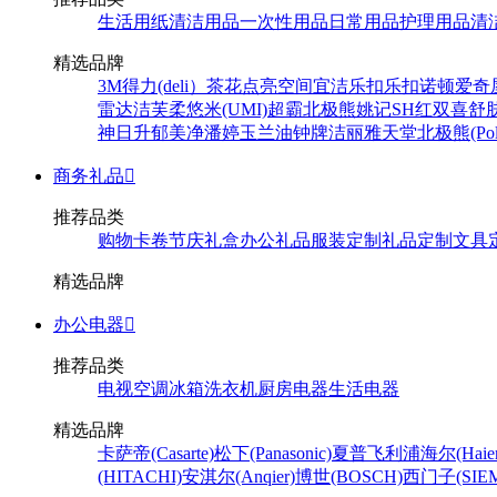
生活用纸
清洁用品
一次性用品
日常用品
护理用品
清
精选品牌
3M
得力(deli）
茶花
点亮空间
宜洁
乐扣乐扣
诺顿
爱奇
雷达
洁芙柔
悠米(UMI)
超霸
北极熊
姚记
SH
红双喜
舒
神
日升
郁美净
潘婷
玉兰油
钟牌
洁丽雅
天堂
北极熊(Pola
商务礼品

推荐品类
购物卡卷
节庆礼盒
办公礼品
服装定制
礼品定制
文具
精选品牌
办公电器

推荐品类
电视
空调
冰箱
洗衣机
厨房电器
生活电器
精选品牌
卡萨帝(Casarte)
松下(Panasonic)
夏普
飞利浦
海尔(Haier
(HITACHI)
安淇尔(Anqier)
博世(BOSCH)
西门子(SIEM