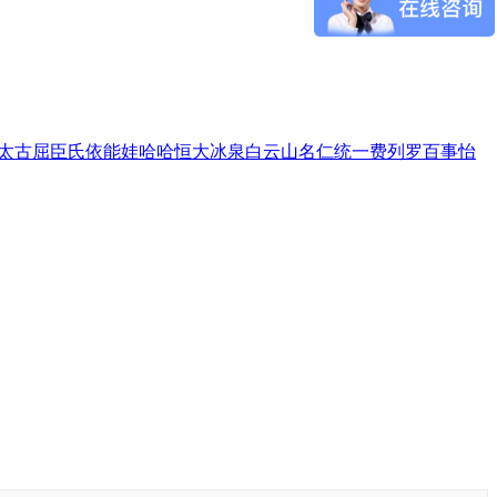
太古
屈臣氏
依能
娃哈哈
恒大冰泉
白云山
名仁
统一
费列罗
百事
怡