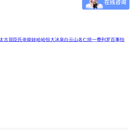
太古
屈臣氏
依能
娃哈哈
恒大冰泉
白云山
名仁
统一
费列罗
百事
怡