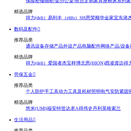
保险柜
储物柜/架
办公桌/班台
定制家具
座椅
床系列
家
精选品牌
得力(deli）
易利丰（elifo）
SH
恩荣
顺华
金家宜
东港
数码及配件

推荐品类
通讯设备
存储产品
外设产品
电脑配件
网络产品/设备
精选品牌
得力(deli）
爱国者
杰宝
梓博
北恩(HION)
西凌
渡边
得
劳保五金

推荐品类
个人防护
手工具
动力工具及耗材
照明
电气
安防
紧固
精选品牌
悠米(UMI)
福安特
世达
老A
得伟
史丹利
英格索兰
生活用品

推荐品类