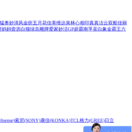
猛
奥妙
清风
金纺
五月花
佳美
维达
泉林
心相印
真真
洁云
双船
佳丽
渍
妈妈壹选
白猫
绿岛
雕牌
爱家
妙洁
GP超霸
南孚
蓝白象
金霸王
六
sense)
索尼(SONY)
康佳(KONKA)
TCL
格力(GREE)
日立