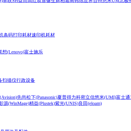
)
卓联
SH
益而高
红双喜
健生
辉柏嘉
南韩纸世界
百特
悠米UM
北极熊(
机条码打印耗材
速印机耗材
联想(Lenovo)
富士施乐
备
扫描仪
行政设备
Avision)
先尚
松下(Panasonic)
夏普
得力
科密
立信
悠米(UMI)
富士通
影源(WinMage)
精益(Plustek)
紫光(UNIS)
良田(eloam)