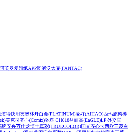
阿芙罗复印纸
APP
图润
泛太克(FANTAC)
)
装得快
用友
奥林丹
白金(PLATINUM)
爱好(AIHAO)
西玛
施德楼
k)
美克司
齐心(Comix)
驰辉 CH818
益而高(EaGLE)
LP 外交官
福牌
安兴
万仕龙
博士
真彩(TRUECOLOR)
国誉
齐心
卡西欧
三菱
白