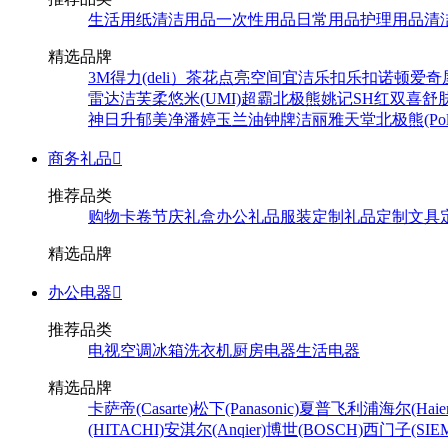
生活用纸
清洁用品
一次性用品
日常用品
护理用品
清
精选品牌
3M
得力(deli）
茶花
点亮空间
宜洁
乐扣乐扣
诺顿
爱奇
雷达
洁芙柔
悠米(UMI)
超霸
北极熊
姚记
SH
红双喜
舒
神
日升
郁美净
潘婷
玉兰油
钟牌
洁丽雅
天堂
北极熊(Pola
商务礼品

推荐品类
购物卡卷
节庆礼盒
办公礼品
服装定制
礼品定制
文具
精选品牌
办公电器

推荐品类
电视
空调
冰箱
洗衣机
厨房电器
生活电器
精选品牌
卡萨帝(Casarte)
松下(Panasonic)
夏普
飞利浦
海尔(Haier
(HITACHI)
安淇尔(Anqier)
博世(BOSCH)
西门子(SIEM