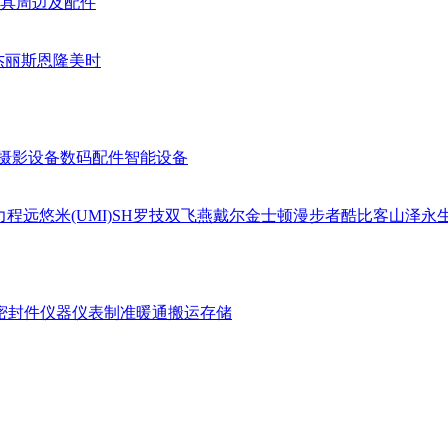
具周边及配件
杰丽斯
恩隆
美时
摄影设备
数码配件
智能设备
力
程远
悠米(UMI)
SH
罗技
双飞燕
戴尔
金士顿
漫步者
酷比客
山泽
永
密封件
仪器仪表
制准暖通
搬运存储