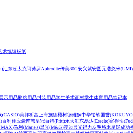
艺术纸
铜板纸
n)
汇东
泛太克
阿芙罗Aphrodite
传美80G
安兴
紫安图
元浩
悠米(UMI)
展示用品
胶粘用品
封装用品
学生美术画材
学生体育用品
笔记本
(CASIO)
美邦祈富
上海
施德楼
树德
雄狮
中华铅笔
国誉(KOKUYO
)
百利佳
应豪
南韩皇冠
百特(Pritt)
永大
汇东
易达(Esselte)
富得快(Fude
MAX)
马利(Marie's)
晨光(M&G)
渡边
晨光
得力
友明
悠米
星球
成功