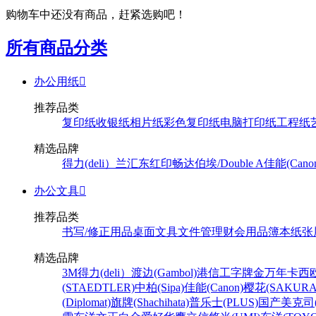
购物车中还没有商品，赶紧选购吧！
所有商品分类
办公用纸

推荐品类
复印纸
收银纸
相片纸
彩色复印纸
电脑打印纸
工程纸
精选品牌
得力(deli）
兰汇东
红印畅
达伯埃/Double A
佳能(Cano
办公文具

推荐品类
书写/修正用品
桌面文具
文件管理
财会用品
簿本纸张
精选品牌
3M
得力(deli）
渡边(Gambol)
港信
工字牌
金万年
卡西欧
(STAEDTLER)
中柏(Sipa)
佳能(Canon)
樱花(SAKURA
(Diplomat)
旗牌(Shachihata)
普乐士(PLUS)
国产
美克司(