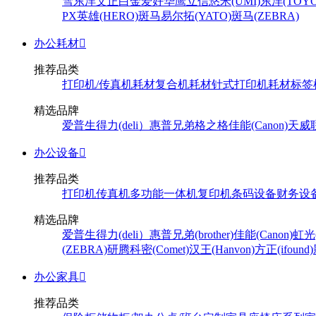
雪
东洋
文正
白金
爱好
华鹰
立信
悠米(UMI)
东洋(TOYO
PX
英雄(HERO)
斑马
易尔拓(YATO)
斑马(ZEBRA)
办公耗材

推荐品类
打印机/传真机耗材
复合机耗材
针式打印机耗材
标签
精选品牌
爱普生
得力(deli）
惠普
兄弟
格之格
佳能(Canon)
天威
办公设备

推荐品类
打印机
传真机
多功能一体机
复印机
条码设备
财务设
精选品牌
爱普生
得力(deli）
惠普
兄弟(brother)
佳能(Canon)
虹光(
(ZEBRA)
研腾
科密(Comet)
汉王(Hanvon)
方正(ifound)
办公家具

推荐品类