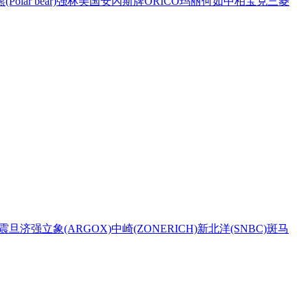
Polar bear)
强林
美国安內斯牌
ORICO
玛丽
何如
中柏
宝克
三菱
震旦
济强
立象(ARGOX)
中崎(ZONERICH)
新北洋(SNBC)
斑马