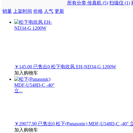
所有分类
传真机 (5)
扫描仪 (1)
销量
上架时间
价格
人气
更新
￥145.00
已售出
0
松下电吹风 EH-ND34-G 1200W
加入购物车
￥29077.90
已售出
0
松下(Panasonic) MDF-U548D-C -40° 立
加入购物车