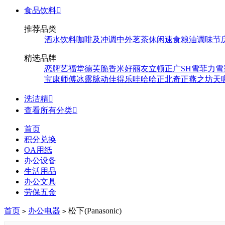
食品饮料

推荐品类
酒水饮料
咖啡及冲调
中外茗茶
休闲速食
粮油调味
节
精选品牌
恋牌
艺福堂
德芙
脆香米
好丽友
立顿
正广
SH
雪菲力
雪
宝
康师傅
冰露
脉动
佳得乐
哇哈哈
正北
奇正
燕之坊
天
洗洁精

查看所有分类

首页
积分兑换
OA用纸
办公设备
生活用品
办公文具
劳保五金
首页
办公电器
松下(Panasonic)
>
>