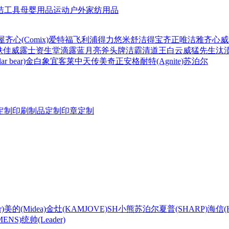
洁工具
母婴用品
运动户外
家纺用品
屋
齐心(Comix)
爱特福
飞利浦
得力
悠米
舒洁
得宝
齐正
唯洁雅
齐心
威
肤佳
威露士
资生堂
滴露
蓝月亮
斧头牌
洁霸
清道王
白云
威猛先生
汰
r bear)
金白象
宜客莱
中天
传美
奇正
安格耐特(Agnite)
苏泊尔
定制
印刷制品定制
印章定制
)
美的(Midea)
金灶(KAMJOVE)
SH
小熊
苏泊尔
夏普(SHARP)
海信(Hi
ENS)
统帅(Leader)