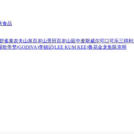
庆食品
碧
雀巢
农夫山泉
百岁山
景田百岁山
延中
麦斯威尔
可口可乐
三得利
喔
歌帝梵(GODIVA)
李锦记(LEE KUM KEE)
鲁花
金龙鱼
陈克明