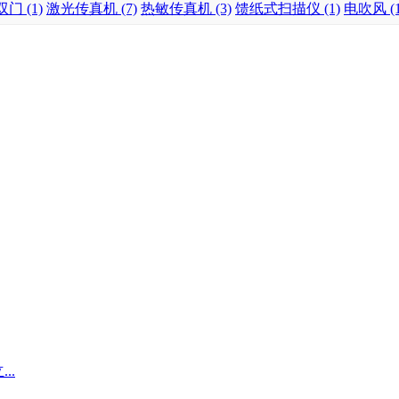
双门 (1)
激光传真机 (7)
热敏传真机 (3)
馈纸式扫描仪 (1)
电吹风 (1
...