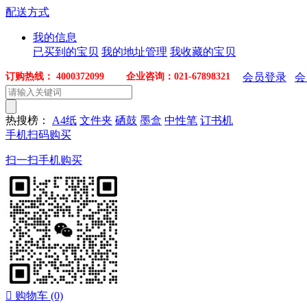
配送方式
我的信息
已买到的宝贝
我的地址管理
我收藏的宝贝
订购热线： 4000372099 企业咨询：021-67898321
会员登录
会
热搜榜：
A4纸
文件夹
硒鼓
墨盒
中性笔
订书机
手机扫码购买
扫一扫手机购买

购物车
(0)