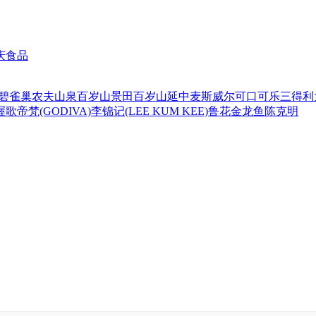
庆食品
碧
雀巢
农夫山泉
百岁山
景田百岁山
延中
麦斯威尔
可口可乐
三得利
喔
歌帝梵(GODIVA)
李锦记(LEE KUM KEE)
鲁花
金龙鱼
陈克明