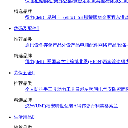
保险柜
储物柜/架
办公桌/班台
定制家具
座椅
床系列
家
精选品牌
得力(deli）
易利丰（elifo）
SH
恩荣
顺华
金家宜
东港
数码及配件

推荐品类
通讯设备
存储产品
外设产品
电脑配件
网络产品/设备
精选品牌
得力(deli）
爱国者
杰宝
梓博
北恩(HION)
西凌
渡边
得
劳保五金

推荐品类
个人防护
手工具
动力工具及耗材
照明
电气
安防
紧固
精选品牌
悠米(UMI)
福安特
世达
老A
得伟
史丹利
英格索兰
生活用品

推荐品类