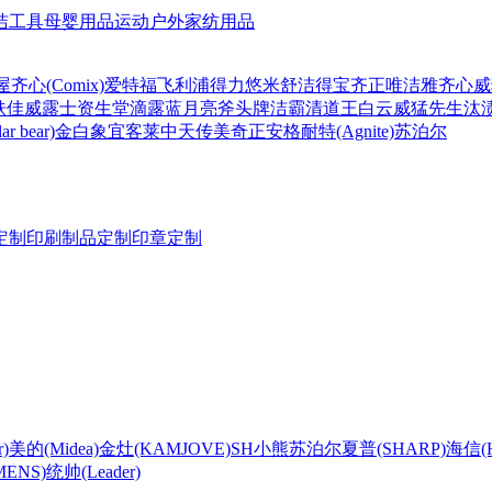
洁工具
母婴用品
运动户外
家纺用品
屋
齐心(Comix)
爱特福
飞利浦
得力
悠米
舒洁
得宝
齐正
唯洁雅
齐心
威
肤佳
威露士
资生堂
滴露
蓝月亮
斧头牌
洁霸
清道王
白云
威猛先生
汰
r bear)
金白象
宜客莱
中天
传美
奇正
安格耐特(Agnite)
苏泊尔
定制
印刷制品定制
印章定制
)
美的(Midea)
金灶(KAMJOVE)
SH
小熊
苏泊尔
夏普(SHARP)
海信(Hi
ENS)
统帅(Leader)