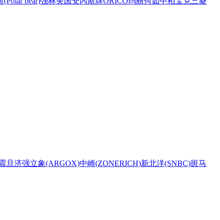
Polar bear)
强林
美国安內斯牌
ORICO
玛丽
何如
中柏
宝克
三菱
震旦
济强
立象(ARGOX)
中崎(ZONERICH)
新北洋(SNBC)
斑马