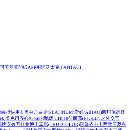
阿芙罗复印纸
APP
图润
泛太克(FANTAC)
)
装得快
用友
奥林丹
白金(PLATINUM)
爱好(AIHAO)
西玛
施德楼
k)
美克司
齐心(Comix)
驰辉 CH818
益而高(EaGLE)
LP 外交官
福牌
安兴
万仕龙
博士
真彩(TRUECOLOR)
国誉
齐心
卡西欧
三菱
白