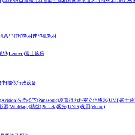
)
卓联
SH
益而高
红双喜
健生
辉柏嘉
南韩纸世界
百特
悠米UM
北极熊(
机条码打印耗材
速印机耗材
联想(Lenovo)
富士施乐
备
扫描仪
行政设备
Avision)
先尚
松下(Panasonic)
夏普
得力
科密
立信
悠米(UMI)
富士通
影源(WinMage)
精益(Plustek)
紫光(UNIS)
良田(eloam)