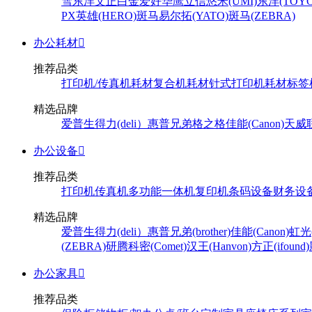
雪
东洋
文正
白金
爱好
华鹰
立信
悠米(UMI)
东洋(TOYO
PX
英雄(HERO)
斑马
易尔拓(YATO)
斑马(ZEBRA)
办公耗材

推荐品类
打印机/传真机耗材
复合机耗材
针式打印机耗材
标签
精选品牌
爱普生
得力(deli）
惠普
兄弟
格之格
佳能(Canon)
天威
办公设备

推荐品类
打印机
传真机
多功能一体机
复印机
条码设备
财务设
精选品牌
爱普生
得力(deli）
惠普
兄弟(brother)
佳能(Canon)
虹光(
(ZEBRA)
研腾
科密(Comet)
汉王(Hanvon)
方正(ifound)
办公家具

推荐品类