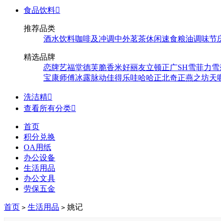
食品饮料

推荐品类
酒水饮料
咖啡及冲调
中外茗茶
休闲速食
粮油调味
节
精选品牌
恋牌
艺福堂
德芙
脆香米
好丽友
立顿
正广
SH
雪菲力
雪
宝
康师傅
冰露
脉动
佳得乐
哇哈哈
正北
奇正
燕之坊
天
洗洁精

查看所有分类

首页
积分兑换
OA用纸
办公设备
生活用品
办公文具
劳保五金
首页
生活用品
姚记
>
>