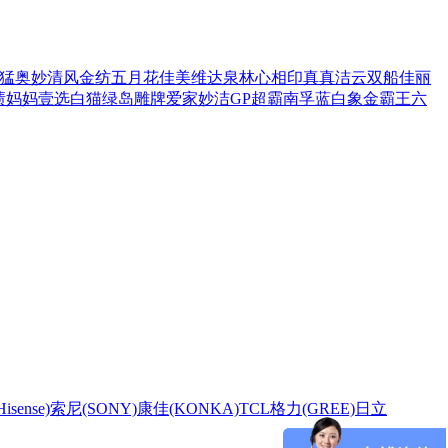
猛
奥妙
清风
金纺
五月花
佳美
维达
泉林
心相印
真真
洁云
双船
佳丽
渍
妈妈壹选
白猫
绿岛
雕牌
爱家
妙洁
GP超霸
南孚
蓝白象
金霸王
六
sense)
索尼(SONY)
康佳(KONKA)
TCL
格力(GREE)
日立