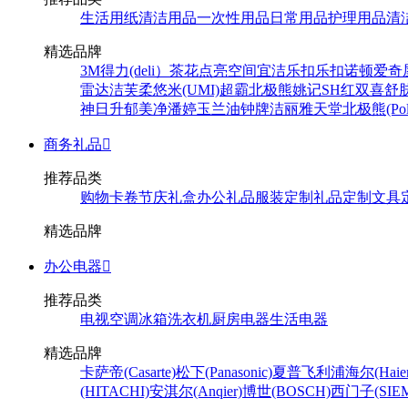
生活用纸
清洁用品
一次性用品
日常用品
护理用品
清
精选品牌
3M
得力(deli）
茶花
点亮空间
宜洁
乐扣乐扣
诺顿
爱奇
雷达
洁芙柔
悠米(UMI)
超霸
北极熊
姚记
SH
红双喜
舒
神
日升
郁美净
潘婷
玉兰油
钟牌
洁丽雅
天堂
北极熊(Pola
商务礼品

推荐品类
购物卡卷
节庆礼盒
办公礼品
服装定制
礼品定制
文具
精选品牌
办公电器

推荐品类
电视
空调
冰箱
洗衣机
厨房电器
生活电器
精选品牌
卡萨帝(Casarte)
松下(Panasonic)
夏普
飞利浦
海尔(Haier
(HITACHI)
安淇尔(Anqier)
博世(BOSCH)
西门子(SIEM