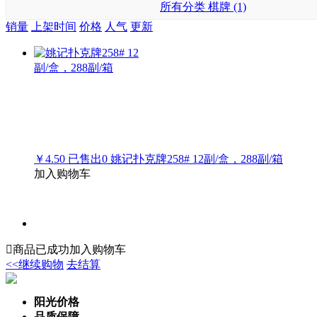
所有分类
棋牌 (1)
销量
上架时间
价格
人气
更新
￥4.50
已售出
0
姚记扑克牌258# 12副/盒，288副/箱
加入购物车

商品已成功加入购物车
<<继续购物
去结算
阳光价格
品质保障