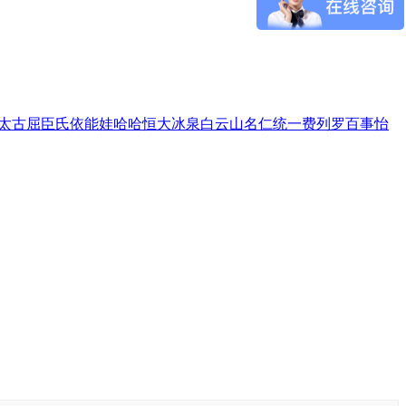
太古
屈臣氏
依能
娃哈哈
恒大冰泉
白云山
名仁
统一
费列罗
百事
怡