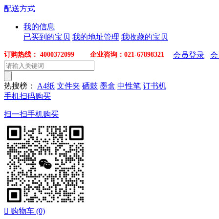
配送方式
我的信息
已买到的宝贝
我的地址管理
我收藏的宝贝
订购热线： 4000372099 企业咨询：021-67898321
会员登录
会
热搜榜：
A4纸
文件夹
硒鼓
墨盒
中性笔
订书机
手机扫码购买
扫一扫手机购买

购物车
(0)