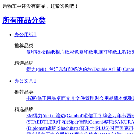
购物车中还没有商品，赶紧选购吧！
所有商品分类
办公用纸

推荐品类
复印纸
收银纸
相片纸
彩色复印纸
电脑打印纸
工程纸
精选品牌
得力(deli）
兰汇东
红印畅
达伯埃/Double A
佳能(Cano
办公文具

推荐品类
书写/修正用品
桌面文具
文件管理
财会用品
簿本纸张
精选品牌
3M
得力(deli）
渡边(Gambol)
港信
工字牌
金万年
卡西欧
(STAEDTLER)
中柏(Sipa)
佳能(Canon)
樱花(SAKURA
(Diplomat)
旗牌(Shachihata)
普乐士(PLUS)
国产
美克司(