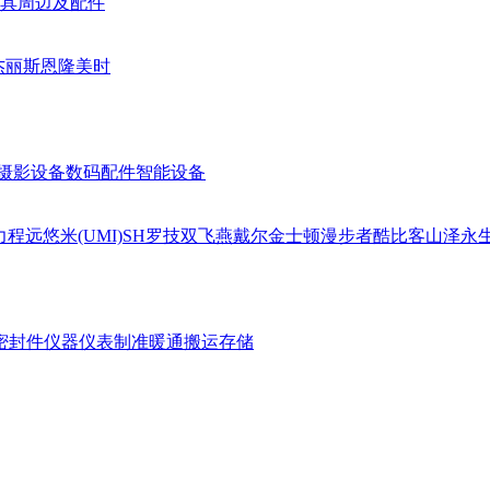
具周边及配件
杰丽斯
恩隆
美时
摄影设备
数码配件
智能设备
力
程远
悠米(UMI)
SH
罗技
双飞燕
戴尔
金士顿
漫步者
酷比客
山泽
永
密封件
仪器仪表
制准暖通
搬运存储