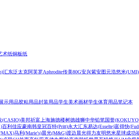
艺术纸
铜板纸
n)
汇东
泛太克
阿芙罗Aphrodite
传美80G
安兴
紫安图
元浩
悠米(UMI)
展示用品
胶粘用品
封装用品
学生美术画材
学生体育用品
笔记本
(CASIO)
美邦祈富
上海
施德楼
树德
雄狮
中华铅笔
国誉(KOKUYO
)
百利佳
应豪
南韩皇冠
百特(Pritt)
永大
汇东
易达(Esselte)
富得快(Fude
MAX)
马利(Marie's)
晨光(M&G)
渡边
晨光
得力
友明
悠米
星球
成功