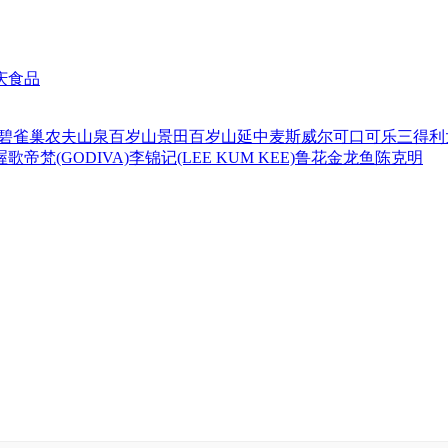
庆食品
碧
雀巢
农夫山泉
百岁山
景田百岁山
延中
麦斯威尔
可口可乐
三得利
喔
歌帝梵(GODIVA)
李锦记(LEE KUM KEE)
鲁花
金龙鱼
陈克明