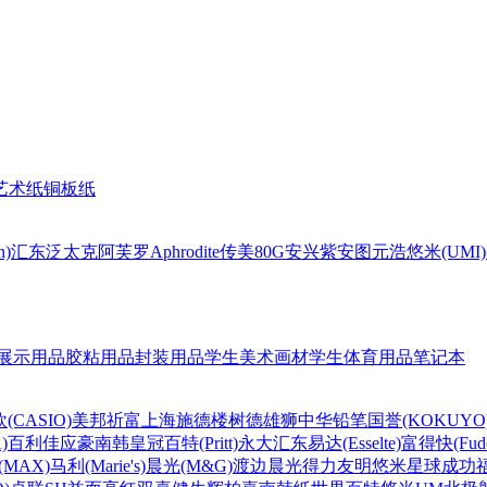
艺术纸
铜板纸
n)
汇东
泛太克
阿芙罗Aphrodite
传美80G
安兴
紫安图
元浩
悠米(UMI)
展示用品
胶粘用品
封装用品
学生美术画材
学生体育用品
笔记本
(CASIO)
美邦祈富
上海
施德楼
树德
雄狮
中华铅笔
国誉(KOKUYO
)
百利佳
应豪
南韩皇冠
百特(Pritt)
永大
汇东
易达(Esselte)
富得快(Fude
MAX)
马利(Marie's)
晨光(M&G)
渡边
晨光
得力
友明
悠米
星球
成功