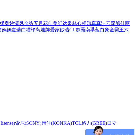
猛
奥妙
清风
金纺
五月花
佳美
维达
泉林
心相印
真真
洁云
双船
佳丽
渍
妈妈壹选
白猫
绿岛
雕牌
爱家
妙洁
GP超霸
南孚
蓝白象
金霸王
六
sense)
索尼(SONY)
康佳(KONKA)
TCL
格力(GREE)
日立