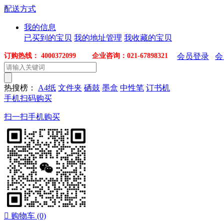
配送方式
我的信息
已买到的宝贝
我的地址管理
我收藏的宝贝
订购热线： 4000372099 企业咨询：021-67898321
会员登录
会
热搜榜：
A4纸
文件夹
硒鼓
墨盒
中性笔
订书机
手机扫码购买
扫一扫手机购买

购物车
(0)