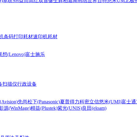
)
卓联
SH
益而高
红双喜
健生
辉柏嘉
南韩纸世界
百特
悠米UM
北极熊(
机条码打印耗材
速印机耗材
联想(Lenovo)
富士施乐
备
扫描仪
行政设备
Avision)
先尚
松下(Panasonic)
夏普
得力
科密
立信
悠米(UMI)
富士通
影源(WinMage)
精益(Plustek)
紫光(UNIS)
良田(eloam)