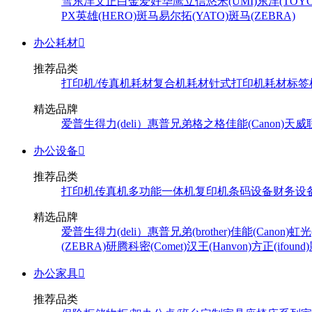
雪
东洋
文正
白金
爱好
华鹰
立信
悠米(UMI)
东洋(TOYO
PX
英雄(HERO)
斑马
易尔拓(YATO)
斑马(ZEBRA)
办公耗材

推荐品类
打印机/传真机耗材
复合机耗材
针式打印机耗材
标签
精选品牌
爱普生
得力(deli）
惠普
兄弟
格之格
佳能(Canon)
天威
办公设备

推荐品类
打印机
传真机
多功能一体机
复印机
条码设备
财务设
精选品牌
爱普生
得力(deli）
惠普
兄弟(brother)
佳能(Canon)
虹光(
(ZEBRA)
研腾
科密(Comet)
汉王(Hanvon)
方正(ifound)
办公家具

推荐品类