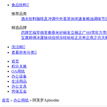
食品饮料

推荐品类
酒水饮料
咖啡及冲调
中外茗茶
休闲速食
粮油调味
节
精选品牌
恋牌
艺福堂
德芙
脆香米
好丽友
立顿
正广
SH
雪菲力
雪
宝
康师傅
冰露
脉动
佳得乐
哇哈哈
正北
奇正
燕之坊
天
洗洁精

查看所有分类

首页
积分兑换
OA用纸
办公设备
生活用品
办公文具
劳保五金
首页
办公用纸
阿芙罗Aphrodite
>
>