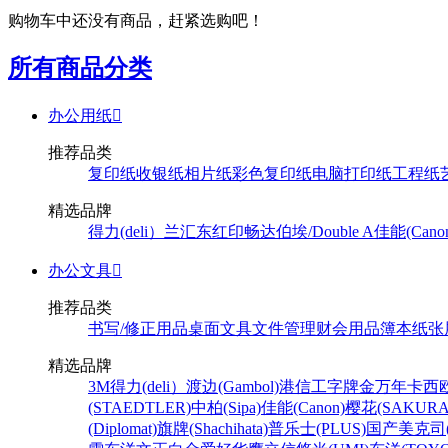
购物车中还没有商品，赶紧选购吧！
所有商品分类
办公用纸

推荐品类
复印纸
收银纸
相片纸
彩色复印纸
电脑打印纸
工程纸
精选品牌
得力(deli）
兰汇东
红印畅
达伯埃/Double A
佳能(Cano
办公文具

推荐品类
书写/修正用品
桌面文具
文件管理
财会用品
簿本纸张
精选品牌
3M
得力(deli）
渡边(Gambol)
港信
工字牌
金万年
卡西欧
(STAEDTLER)
中柏(Sipa)
佳能(Canon)
樱花(SAKURA
(Diplomat)
旗牌(Shachihata)
普乐士(PLUS)
国产
美克司(