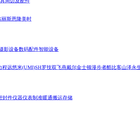
具周边及配件
杰丽斯
恩隆
美时
摄影设备
数码配件
智能设备
力
程远
悠米(UMI)
SH
罗技
双飞燕
戴尔
金士顿
漫步者
酷比客
山泽
永
密封件
仪器仪表
制准暖通
搬运存储