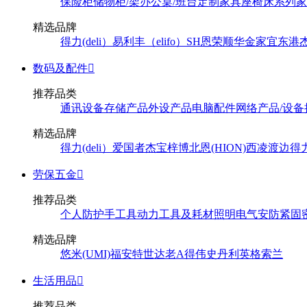
保险柜
储物柜/架
办公桌/班台
定制家具
座椅
床系列
家
精选品牌
得力(deli）
易利丰（elifo）
SH
恩荣
顺华
金家宜
东港
数码及配件

推荐品类
通讯设备
存储产品
外设产品
电脑配件
网络产品/设备
精选品牌
得力(deli）
爱国者
杰宝
梓博
北恩(HION)
西凌
渡边
得
劳保五金

推荐品类
个人防护
手工具
动力工具及耗材
照明
电气
安防
紧固
精选品牌
悠米(UMI)
福安特
世达
老A
得伟
史丹利
英格索兰
生活用品

推荐品类