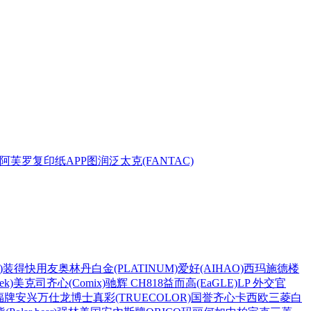
阿芙罗复印纸
APP
图润
泛太克(FANTAC)
)
装得快
用友
奥林丹
白金(PLATINUM)
爱好(AIHAO)
西玛
施德楼
k)
美克司
齐心(Comix)
驰辉 CH818
益而高(EaGLE)
LP 外交官
福牌
安兴
万仕龙
博士
真彩(TRUECOLOR)
国誉
齐心
卡西欧
三菱
白