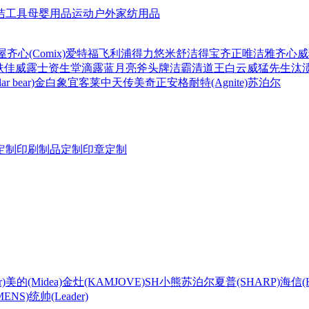
洁工具
母婴用品
运动户外
家纺用品
屋
齐心(Comix)
爱特福
飞利浦
得力
悠米
舒洁
得宝
齐正
唯洁雅
齐心
威
肤佳
威露士
资生堂
滴露
蓝月亮
斧头牌
洁霸
清道王
白云
威猛先生
汰
r bear)
金白象
宜客莱
中天
传美
奇正
安格耐特(Agnite)
苏泊尔
定制
印刷制品定制
印章定制
)
美的(Midea)
金灶(KAMJOVE)
SH
小熊
苏泊尔
夏普(SHARP)
海信(Hi
ENS)
统帅(Leader)