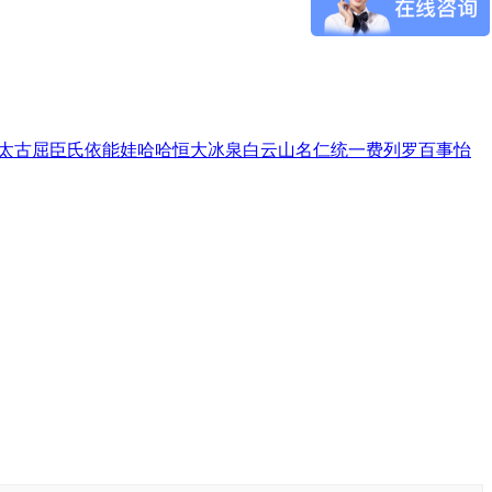
太古
屈臣氏
依能
娃哈哈
恒大冰泉
白云山
名仁
统一
费列罗
百事
怡