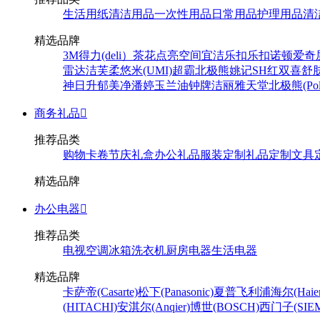
生活用纸
清洁用品
一次性用品
日常用品
护理用品
清
精选品牌
3M
得力(deli）
茶花
点亮空间
宜洁
乐扣乐扣
诺顿
爱奇
雷达
洁芙柔
悠米(UMI)
超霸
北极熊
姚记
SH
红双喜
舒
神
日升
郁美净
潘婷
玉兰油
钟牌
洁丽雅
天堂
北极熊(Pola
商务礼品

推荐品类
购物卡卷
节庆礼盒
办公礼品
服装定制
礼品定制
文具
精选品牌
办公电器

推荐品类
电视
空调
冰箱
洗衣机
厨房电器
生活电器
精选品牌
卡萨帝(Casarte)
松下(Panasonic)
夏普
飞利浦
海尔(Haier
(HITACHI)
安淇尔(Anqier)
博世(BOSCH)
西门子(SIEM