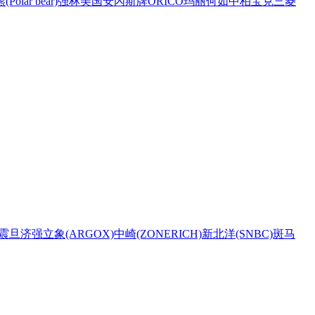
Polar bear)
强林
美国安內斯牌
ORICO
玛丽
何如
中柏
宝克
三菱
震旦
济强
立象(ARGOX)
中崎(ZONERICH)
新北洋(SNBC)
斑马