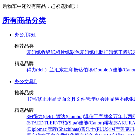
购物车中还没有商品，赶紧选购吧！
所有商品分类
办公用纸

推荐品类
复印纸
收银纸
相片纸
彩色复印纸
电脑打印纸
工程纸
精选品牌
得力(deli）
兰汇东
红印畅
达伯埃/Double A
佳能(Cano
办公文具

推荐品类
书写/修正用品
桌面文具
文件管理
财会用品
簿本纸张
精选品牌
3M
得力(deli）
渡边(Gambol)
港信
工字牌
金万年
卡西欧
(STAEDTLER)
中柏(Sipa)
佳能(Canon)
樱花(SAKURA
(Diplomat)
旗牌(Shachihata)
普乐士(PLUS)
国产
美克司(