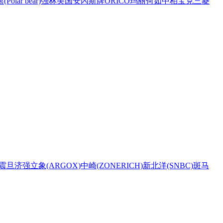
Polar bear)
强林
美国安內斯牌
ORICO
玛丽
何如
中柏
宝克
三菱
震旦
济强
立象(ARGOX)
中崎(ZONERICH)
新北洋(SNBC)
斑马