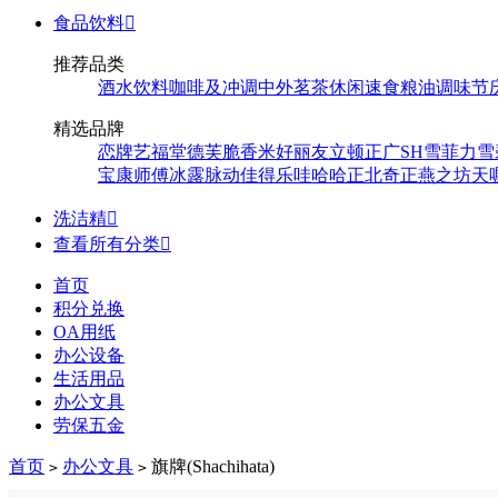
食品饮料

推荐品类
酒水饮料
咖啡及冲调
中外茗茶
休闲速食
粮油调味
节
精选品牌
恋牌
艺福堂
德芙
脆香米
好丽友
立顿
正广
SH
雪菲力
雪
宝
康师傅
冰露
脉动
佳得乐
哇哈哈
正北
奇正
燕之坊
天
洗洁精

查看所有分类

首页
积分兑换
OA用纸
办公设备
生活用品
办公文具
劳保五金
首页
办公文具
旗牌(Shachihata)
>
>