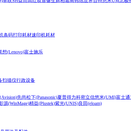
)
卓联
SH
益而高
红双喜
健生
辉柏嘉
南韩纸世界
百特
悠米UM
北极熊(
机条码打印耗材
速印机耗材
联想(Lenovo)
富士施乐
备
扫描仪
行政设备
Avision)
先尚
松下(Panasonic)
夏普
得力
科密
立信
悠米(UMI)
富士通
影源(WinMage)
精益(Plustek)
紫光(UNIS)
良田(eloam)