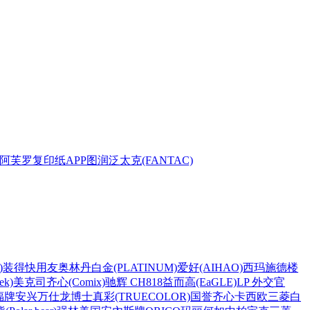
阿芙罗复印纸
APP
图润
泛太克(FANTAC)
)
装得快
用友
奥林丹
白金(PLATINUM)
爱好(AIHAO)
西玛
施德楼
k)
美克司
齐心(Comix)
驰辉 CH818
益而高(EaGLE)
LP 外交官
福牌
安兴
万仕龙
博士
真彩(TRUECOLOR)
国誉
齐心
卡西欧
三菱
白