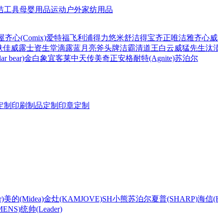
洁工具
母婴用品
运动户外
家纺用品
屋
齐心(Comix)
爱特福
飞利浦
得力
悠米
舒洁
得宝
齐正
唯洁雅
齐心
威
肤佳
威露士
资生堂
滴露
蓝月亮
斧头牌
洁霸
清道王
白云
威猛先生
汰
r bear)
金白象
宜客莱
中天
传美
奇正
安格耐特(Agnite)
苏泊尔
定制
印刷制品定制
印章定制
)
美的(Midea)
金灶(KAMJOVE)
SH
小熊
苏泊尔
夏普(SHARP)
海信(Hi
ENS)
统帅(Leader)