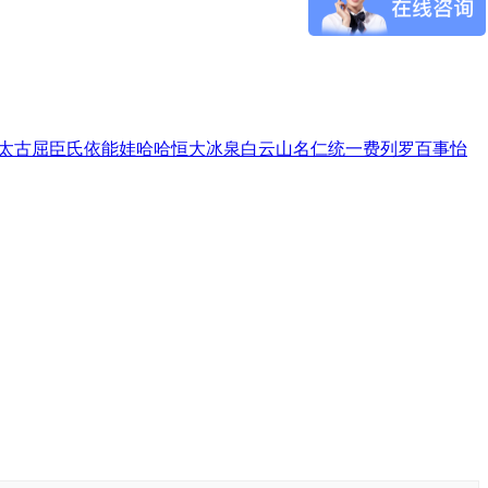
太古
屈臣氏
依能
娃哈哈
恒大冰泉
白云山
名仁
统一
费列罗
百事
怡