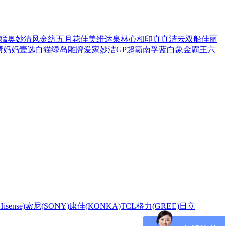
猛
奥妙
清风
金纺
五月花
佳美
维达
泉林
心相印
真真
洁云
双船
佳丽
渍
妈妈壹选
白猫
绿岛
雕牌
爱家
妙洁
GP超霸
南孚
蓝白象
金霸王
六
sense)
索尼(SONY)
康佳(KONKA)
TCL
格力(GREE)
日立