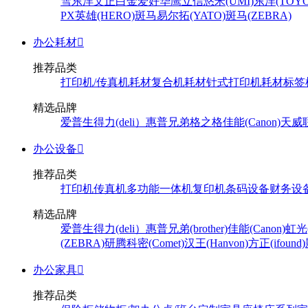
雪
东洋
文正
白金
爱好
华鹰
立信
悠米(UMI)
东洋(TOYO
PX
英雄(HERO)
斑马
易尔拓(YATO)
斑马(ZEBRA)
办公耗材

推荐品类
打印机/传真机耗材
复合机耗材
针式打印机耗材
标签
精选品牌
爱普生
得力(deli）
惠普
兄弟
格之格
佳能(Canon)
天威
办公设备

推荐品类
打印机
传真机
多功能一体机
复印机
条码设备
财务设
精选品牌
爱普生
得力(deli）
惠普
兄弟(brother)
佳能(Canon)
虹光(
(ZEBRA)
研腾
科密(Comet)
汉王(Hanvon)
方正(ifound)
办公家具

推荐品类