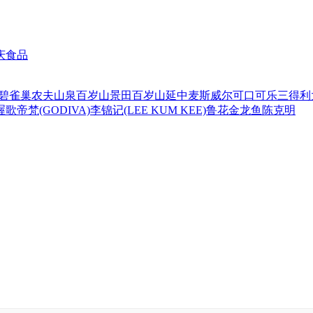
庆食品
碧
雀巢
农夫山泉
百岁山
景田百岁山
延中
麦斯威尔
可口可乐
三得利
喔
歌帝梵(GODIVA)
李锦记(LEE KUM KEE)
鲁花
金龙鱼
陈克明