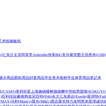
艺术纸
铜板纸
n)
汇东
泛太克
阿芙罗Aphrodite
传美80G
安兴
紫安图
元浩
悠米(UMI)
展示用品
胶粘用品
封装用品
学生美术画材
学生体育用品
笔记本
(CASIO)
美邦祈富
上海
施德楼
树德
雄狮
中华铅笔
国誉(KOKUYO
)
百利佳
应豪
南韩皇冠
百特(Pritt)
永大
汇东
易达(Esselte)
富得快(Fude
MAX)
马利(Marie's)
晨光(M&G)
渡边
晨光
得力
友明
悠米
星球
成功