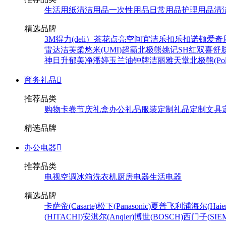
生活用纸
清洁用品
一次性用品
日常用品
护理用品
清
精选品牌
3M
得力(deli）
茶花
点亮空间
宜洁
乐扣乐扣
诺顿
爱奇
雷达
洁芙柔
悠米(UMI)
超霸
北极熊
姚记
SH
红双喜
舒
神
日升
郁美净
潘婷
玉兰油
钟牌
洁丽雅
天堂
北极熊(Pola
商务礼品

推荐品类
购物卡卷
节庆礼盒
办公礼品
服装定制
礼品定制
文具
精选品牌
办公电器

推荐品类
电视
空调
冰箱
洗衣机
厨房电器
生活电器
精选品牌
卡萨帝(Casarte)
松下(Panasonic)
夏普
飞利浦
海尔(Haier
(HITACHI)
安淇尔(Anqier)
博世(BOSCH)
西门子(SIEM