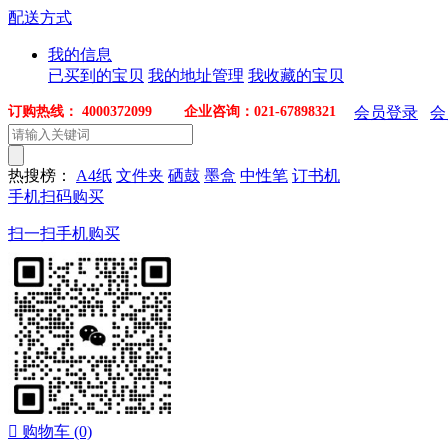
配送方式
我的信息
已买到的宝贝
我的地址管理
我收藏的宝贝
订购热线： 4000372099 企业咨询：021-67898321
会员登录
会
热搜榜：
A4纸
文件夹
硒鼓
墨盒
中性笔
订书机
手机扫码购买
扫一扫手机购买

购物车
(0)