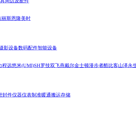
具周边及配件
杰丽斯
恩隆
美时
摄影设备
数码配件
智能设备
力
程远
悠米(UMI)
SH
罗技
双飞燕
戴尔
金士顿
漫步者
酷比客
山泽
永
密封件
仪器仪表
制准暖通
搬运存储