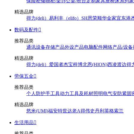
保险柜
储物柜/架
办公桌/班台
定制家具
座椅
床系列
家
精选品牌
得力(deli）
易利丰（elifo）
SH
恩荣
顺华
金家宜
东港
数码及配件

推荐品类
通讯设备
存储产品
外设产品
电脑配件
网络产品/设备
精选品牌
得力(deli）
爱国者
杰宝
梓博
北恩(HION)
西凌
渡边
得
劳保五金

推荐品类
个人防护
手工具
动力工具及耗材
照明
电气
安防
紧固
精选品牌
悠米(UMI)
福安特
世达
老A
得伟
史丹利
英格索兰
生活用品

推荐品类