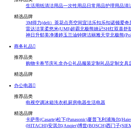
生活用纸
清洁用品
一次性用品
日常用品
护理用品
清
精选品牌
3M
得力(deli）
茶花
点亮空间
宜洁
乐扣乐扣
诺顿
爱奇
雷达
洁芙柔
悠米(UMI)
超霸
北极熊
姚记
SH
红双喜
舒
神
日升
郁美净
潘婷
玉兰油
钟牌
洁丽雅
天堂
北极熊(Pola
商务礼品

推荐品类
购物卡卷
节庆礼盒
办公礼品
服装定制
礼品定制
文具
精选品牌
办公电器

推荐品类
电视
空调
冰箱
洗衣机
厨房电器
生活电器
精选品牌
卡萨帝(Casarte)
松下(Panasonic)
夏普
飞利浦
海尔(Haier
(HITACHI)
安淇尔(Anqier)
博世(BOSCH)
西门子(SIEM