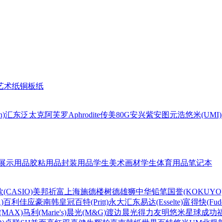
艺术纸
铜板纸
n)
汇东
泛太克
阿芙罗Aphrodite
传美80G
安兴
紫安图
元浩
悠米(UMI)
展示用品
胶粘用品
封装用品
学生美术画材
学生体育用品
笔记本
(CASIO)
美邦祈富
上海
施德楼
树德
雄狮
中华铅笔
国誉(KOKUYO
)
百利佳
应豪
南韩皇冠
百特(Pritt)
永大
汇东
易达(Esselte)
富得快(Fude
MAX)
马利(Marie's)
晨光(M&G)
渡边
晨光
得力
友明
悠米
星球
成功