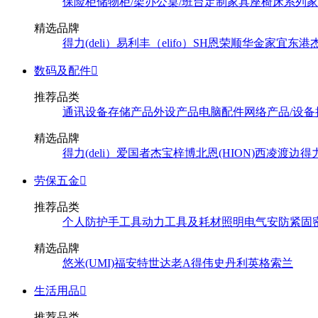
保险柜
储物柜/架
办公桌/班台
定制家具
座椅
床系列
家
精选品牌
得力(deli）
易利丰（elifo）
SH
恩荣
顺华
金家宜
东港
数码及配件

推荐品类
通讯设备
存储产品
外设产品
电脑配件
网络产品/设备
精选品牌
得力(deli）
爱国者
杰宝
梓博
北恩(HION)
西凌
渡边
得
劳保五金

推荐品类
个人防护
手工具
动力工具及耗材
照明
电气
安防
紧固
精选品牌
悠米(UMI)
福安特
世达
老A
得伟
史丹利
英格索兰
生活用品

推荐品类