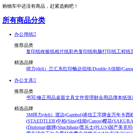
购物车中还没有商品，赶紧选购吧！
所有商品分类
办公用纸

推荐品类
复印纸
收银纸
相片纸
彩色复印纸
电脑打印纸
工程纸
精选品牌
得力(deli）
兰汇东
红印畅
达伯埃/Double A
佳能(Cano
办公文具

推荐品类
书写/修正用品
桌面文具
文件管理
财会用品
簿本纸张
精选品牌
3M
得力(deli）
渡边(Gambol)
港信
工字牌
金万年
卡西欧
(STAEDTLER)
中柏(Sipa)
佳能(Canon)
樱花(SAKURA
(Diplomat)
旗牌(Shachihata)
普乐士(PLUS)
国产
美克司(