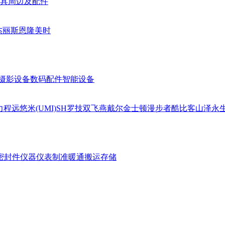
具周边及配件
杰丽斯
恩隆
美时
摄影设备
数码配件
智能设备
力
程远
悠米(UMI)
SH
罗技
双飞燕
戴尔
金士顿
漫步者
酷比客
山泽
永
密封件
仪器仪表
制准暖通
搬运存储