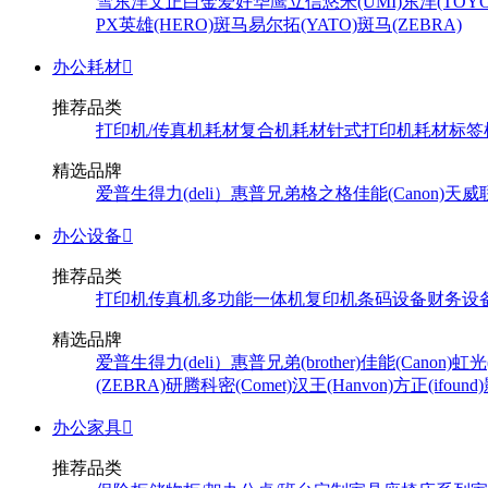
雪
东洋
文正
白金
爱好
华鹰
立信
悠米(UMI)
东洋(TOYO
PX
英雄(HERO)
斑马
易尔拓(YATO)
斑马(ZEBRA)
办公耗材

推荐品类
打印机/传真机耗材
复合机耗材
针式打印机耗材
标签
精选品牌
爱普生
得力(deli）
惠普
兄弟
格之格
佳能(Canon)
天威
办公设备

推荐品类
打印机
传真机
多功能一体机
复印机
条码设备
财务设
精选品牌
爱普生
得力(deli）
惠普
兄弟(brother)
佳能(Canon)
虹光(
(ZEBRA)
研腾
科密(Comet)
汉王(Hanvon)
方正(ifound)
办公家具

推荐品类