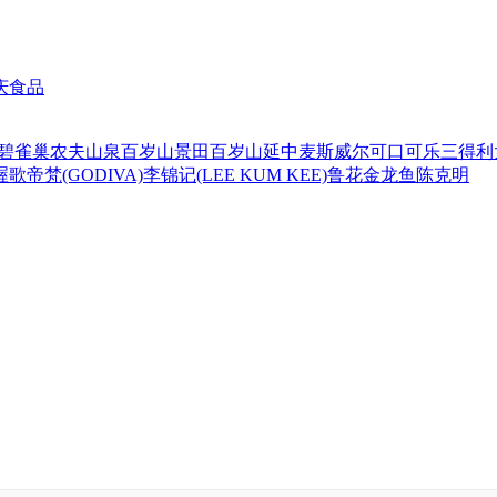
庆食品
碧
雀巢
农夫山泉
百岁山
景田百岁山
延中
麦斯威尔
可口可乐
三得利
喔
歌帝梵(GODIVA)
李锦记(LEE KUM KEE)
鲁花
金龙鱼
陈克明