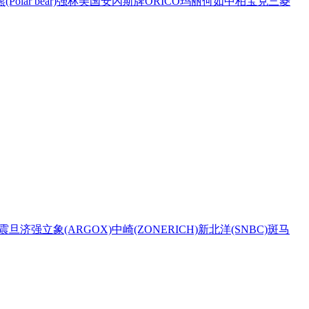
Polar bear)
强林
美国安內斯牌
ORICO
玛丽
何如
中柏
宝克
三菱
震旦
济强
立象(ARGOX)
中崎(ZONERICH)
新北洋(SNBC)
斑马