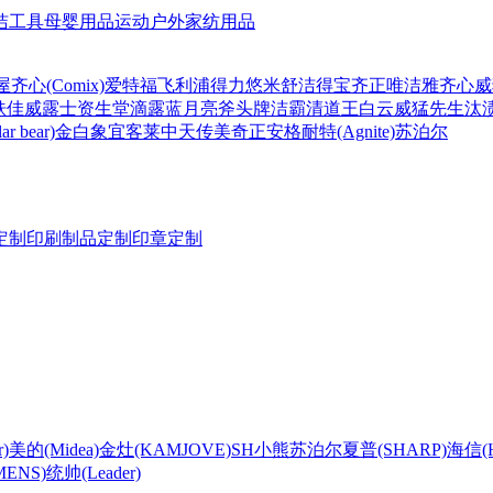
洁工具
母婴用品
运动户外
家纺用品
屋
齐心(Comix)
爱特福
飞利浦
得力
悠米
舒洁
得宝
齐正
唯洁雅
齐心
威
肤佳
威露士
资生堂
滴露
蓝月亮
斧头牌
洁霸
清道王
白云
威猛先生
汰
r bear)
金白象
宜客莱
中天
传美
奇正
安格耐特(Agnite)
苏泊尔
定制
印刷制品定制
印章定制
)
美的(Midea)
金灶(KAMJOVE)
SH
小熊
苏泊尔
夏普(SHARP)
海信(Hi
ENS)
统帅(Leader)