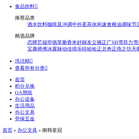
食品饮料

推荐品类
酒水饮料
咖啡及冲调
中外茗茶
休闲速食
粮油调味
节
精选品牌
恋牌
艺福堂
德芙
脆香米
好丽友
立顿
正广
SH
雪菲力
雪
宝
康师傅
冰露
脉动
佳得乐
哇哈哈
正北
奇正
燕之坊
天
洗洁精

查看所有分类

首页
积分兑换
OA用纸
办公设备
生活用品
办公文具
劳保五金
首页
办公文具
南韩皇冠
>
>