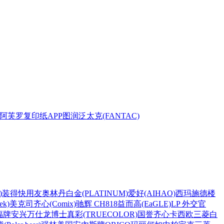
阿芙罗复印纸
APP
图润
泛太克(FANTAC)
)
装得快
用友
奥林丹
白金(PLATINUM)
爱好(AIHAO)
西玛
施德楼
k)
美克司
齐心(Comix)
驰辉 CH818
益而高(EaGLE)
LP 外交官
福牌
安兴
万仕龙
博士
真彩(TRUECOLOR)
国誉
齐心
卡西欧
三菱
白