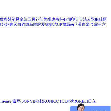
猛
奥妙
清风
金纺
五月花
佳美
维达
泉林
心相印
真真
洁云
双船
佳丽
渍
妈妈壹选
白猫
绿岛
雕牌
爱家
妙洁
GP超霸
南孚
蓝白象
金霸王
六
sense)
索尼(SONY)
康佳(KONKA)
TCL
格力(GREE)
日立