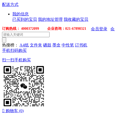
配送方式
我的信息
已买到的宝贝
我的地址管理
我收藏的宝贝
订购热线： 4000372099 企业咨询：021-67898321
会员登录
会
热搜榜：
A4纸
文件夹
硒鼓
墨盒
中性笔
订书机
手机扫码购买
扫一扫手机购买

购物车
(0)