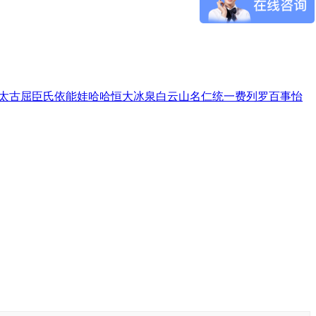
太古
屈臣氏
依能
娃哈哈
恒大冰泉
白云山
名仁
统一
费列罗
百事
怡