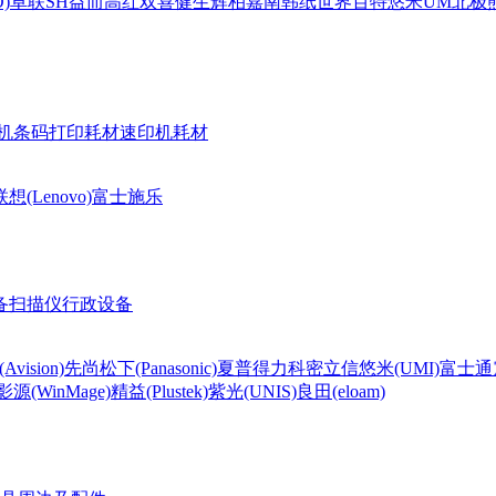
)
卓联
SH
益而高
红双喜
健生
辉柏嘉
南韩纸世界
百特
悠米UM
北极熊(
机条码打印耗材
速印机耗材
联想(Lenovo)
富士施乐
备
扫描仪
行政设备
Avision)
先尚
松下(Panasonic)
夏普
得力
科密
立信
悠米(UMI)
富士通
影源(WinMage)
精益(Plustek)
紫光(UNIS)
良田(eloam)