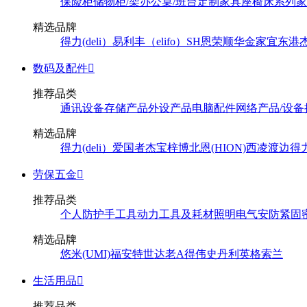
保险柜
储物柜/架
办公桌/班台
定制家具
座椅
床系列
家
精选品牌
得力(deli）
易利丰（elifo）
SH
恩荣
顺华
金家宜
东港
数码及配件

推荐品类
通讯设备
存储产品
外设产品
电脑配件
网络产品/设备
精选品牌
得力(deli）
爱国者
杰宝
梓博
北恩(HION)
西凌
渡边
得
劳保五金

推荐品类
个人防护
手工具
动力工具及耗材
照明
电气
安防
紧固
精选品牌
悠米(UMI)
福安特
世达
老A
得伟
史丹利
英格索兰
生活用品

推荐品类