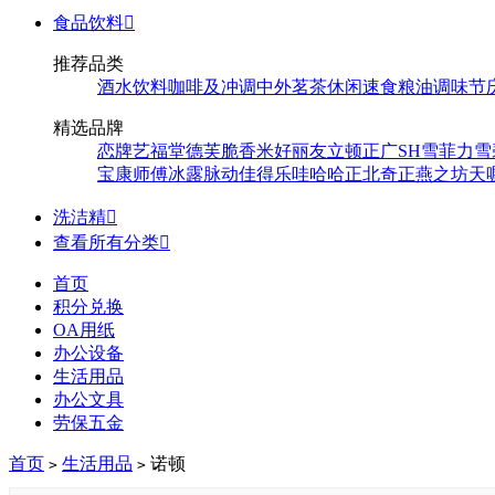
食品饮料

推荐品类
酒水饮料
咖啡及冲调
中外茗茶
休闲速食
粮油调味
节
精选品牌
恋牌
艺福堂
德芙
脆香米
好丽友
立顿
正广
SH
雪菲力
雪
宝
康师傅
冰露
脉动
佳得乐
哇哈哈
正北
奇正
燕之坊
天
洗洁精

查看所有分类

首页
积分兑换
OA用纸
办公设备
生活用品
办公文具
劳保五金
首页
生活用品
诺顿
>
>