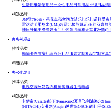
生活用纸
清洁用品
一次性用品
日常用品
护理用品
清
精选品牌
3M
得力(deli）
茶花
点亮空间
宜洁
乐扣乐扣
诺顿
爱奇
雷达
洁芙柔
悠米(UMI)
超霸
北极熊
姚记
SH
红双喜
舒
神
日升
郁美净
潘婷
玉兰油
钟牌
洁丽雅
天堂
北极熊(Pola
商务礼品

推荐品类
购物卡卷
节庆礼盒
办公礼品
服装定制
礼品定制
文具
精选品牌
办公电器

推荐品类
电视
空调
冰箱
洗衣机
厨房电器
生活电器
精选品牌
卡萨帝(Casarte)
松下(Panasonic)
夏普
飞利浦
海尔(Haier
(HITACHI)
安淇尔(Anqier)
博世(BOSCH)
西门子(SIEM