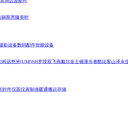
具周边及配件
杰丽斯
恩隆
美时
摄影设备
数码配件
智能设备
力
程远
悠米(UMI)
SH
罗技
双飞燕
戴尔
金士顿
漫步者
酷比客
山泽
永
密封件
仪器仪表
制准暖通
搬运存储