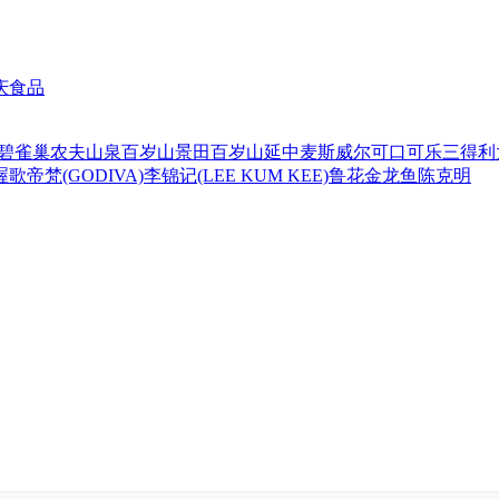
庆食品
碧
雀巢
农夫山泉
百岁山
景田百岁山
延中
麦斯威尔
可口可乐
三得利
喔
歌帝梵(GODIVA)
李锦记(LEE KUM KEE)
鲁花
金龙鱼
陈克明