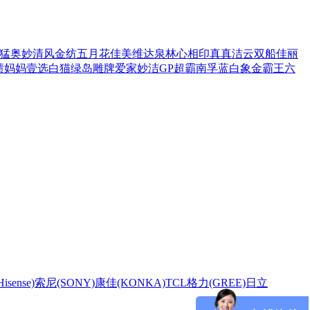
猛
奥妙
清风
金纺
五月花
佳美
维达
泉林
心相印
真真
洁云
双船
佳丽
渍
妈妈壹选
白猫
绿岛
雕牌
爱家
妙洁
GP超霸
南孚
蓝白象
金霸王
六
sense)
索尼(SONY)
康佳(KONKA)
TCL
格力(GREE)
日立