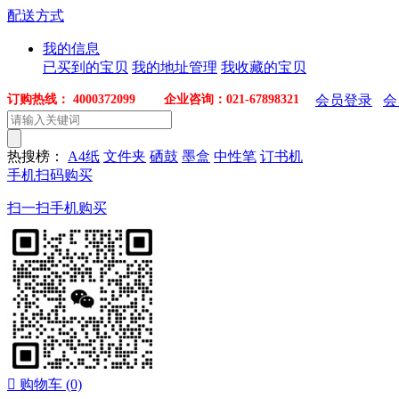
配送方式
我的信息
已买到的宝贝
我的地址管理
我收藏的宝贝
订购热线： 4000372099 企业咨询：021-67898321
会员登录
会
热搜榜：
A4纸
文件夹
硒鼓
墨盒
中性笔
订书机
手机扫码购买
扫一扫手机购买

购物车
(0)