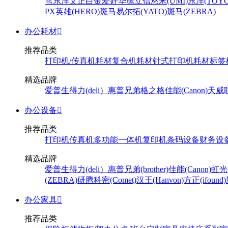
雪
东洋
文正
白金
爱好
华鹰
立信
悠米(UMI)
东洋(TOYO
PX
英雄(HERO)
斑马
易尔拓(YATO)
斑马(ZEBRA)
办公耗材

推荐品类
打印机/传真机耗材
复合机耗材
针式打印机耗材
标签
精选品牌
爱普生
得力(deli）
惠普
兄弟
格之格
佳能(Canon)
天威
办公设备

推荐品类
打印机
传真机
多功能一体机
复印机
条码设备
财务设
精选品牌
爱普生
得力(deli）
惠普
兄弟(brother)
佳能(Canon)
虹光(
(ZEBRA)
研腾
科密(Comet)
汉王(Hanvon)
方正(ifound)
办公家具

推荐品类