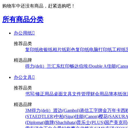
购物车中还没有商品，赶紧选购吧！
所有商品分类
办公用纸

推荐品类
复印纸
收银纸
相片纸
彩色复印纸
电脑打印纸
工程纸
精选品牌
得力(deli）
兰汇东
红印畅
达伯埃/Double A
佳能(Cano
办公文具

推荐品类
书写/修正用品
桌面文具
文件管理
财会用品
簿本纸张
精选品牌
3M
得力(deli）
渡边(Gambol)
港信
工字牌
金万年
卡西欧
(STAEDTLER)
中柏(Sipa)
佳能(Canon)
樱花(SAKURA
(Diplomat)
旗牌(Shachihata)
普乐士(PLUS)
国产
美克司(