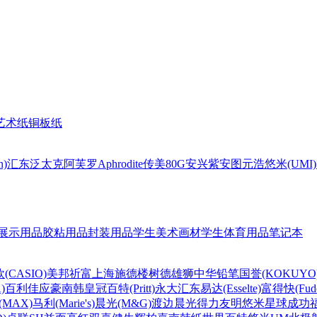
艺术纸
铜板纸
n)
汇东
泛太克
阿芙罗Aphrodite
传美80G
安兴
紫安图
元浩
悠米(UMI)
展示用品
胶粘用品
封装用品
学生美术画材
学生体育用品
笔记本
(CASIO)
美邦祈富
上海
施德楼
树德
雄狮
中华铅笔
国誉(KOKUYO
)
百利佳
应豪
南韩皇冠
百特(Pritt)
永大
汇东
易达(Esselte)
富得快(Fude
MAX)
马利(Marie's)
晨光(M&G)
渡边
晨光
得力
友明
悠米
星球
成功