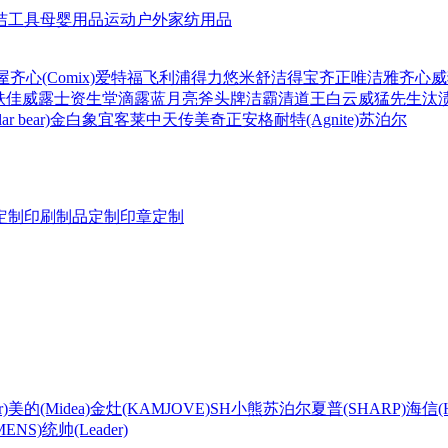
洁工具
母婴用品
运动户外
家纺用品
屋
齐心(Comix)
爱特福
飞利浦
得力
悠米
舒洁
得宝
齐正
唯洁雅
齐心
威
肤佳
威露士
资生堂
滴露
蓝月亮
斧头牌
洁霸
清道王
白云
威猛先生
汰
r bear)
金白象
宜客莱
中天
传美
奇正
安格耐特(Agnite)
苏泊尔
定制
印刷制品定制
印章定制
)
美的(Midea)
金灶(KAMJOVE)
SH
小熊
苏泊尔
夏普(SHARP)
海信(Hi
ENS)
统帅(Leader)