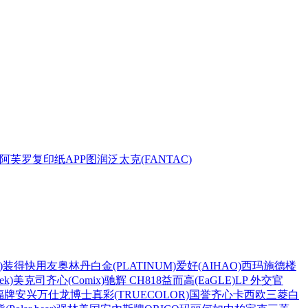
阿芙罗复印纸
APP
图润
泛太克(FANTAC)
)
装得快
用友
奥林丹
白金(PLATINUM)
爱好(AIHAO)
西玛
施德楼
k)
美克司
齐心(Comix)
驰辉 CH818
益而高(EaGLE)
LP 外交官
福牌
安兴
万仕龙
博士
真彩(TRUECOLOR)
国誉
齐心
卡西欧
三菱
白