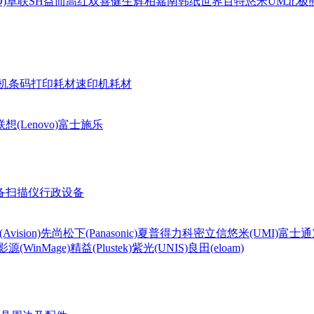
)
卓联
SH
益而高
红双喜
健生
辉柏嘉
南韩纸世界
百特
悠米UM
北极熊(
机条码打印耗材
速印机耗材
联想(Lenovo)
富士施乐
备
扫描仪
行政设备
Avision)
先尚
松下(Panasonic)
夏普
得力
科密
立信
悠米(UMI)
富士通
影源(WinMage)
精益(Plustek)
紫光(UNIS)
良田(eloam)