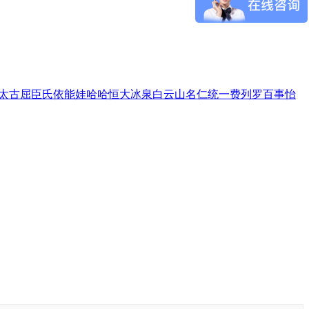
太古
屈臣氏
依能
娃哈哈
恒大冰泉
白云山
名仁
统一
费列罗
百事
怡