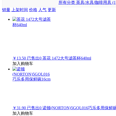
所有分类
茶具/水具/咖啡用具 (1
销量
上架时间
价格
人气
更新
￥13.50
已售出
0
茶花 1472大号滤茶杯640ml
加入购物车
￥31.90
已售出
0
诺顿(NORTON)5GQL016巧乐多用保鲜碗
加入购物车