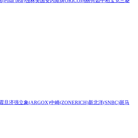
Polar bear)
强林
美国安內斯牌
ORICO
玛丽
何如
中柏
宝克
三菱
震旦
济强
立象(ARGOX)
中崎(ZONERICH)
新北洋(SNBC)
斑马