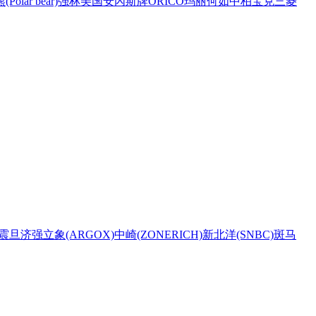
Polar bear)
强林
美国安內斯牌
ORICO
玛丽
何如
中柏
宝克
三菱
震旦
济强
立象(ARGOX)
中崎(ZONERICH)
新北洋(SNBC)
斑马