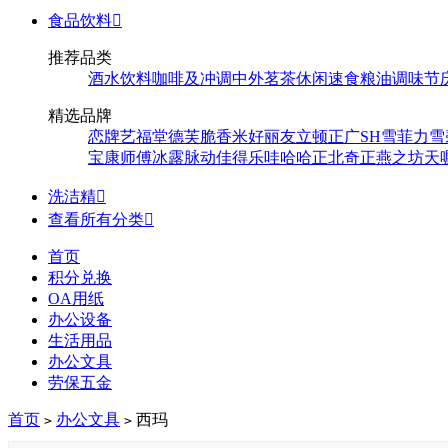
食品饮料

推荐品类
酒水饮料
咖啡及冲调
中外茗茶
休闲速食
粮油调味
节
精选品牌
恋牌
艺福堂
德芙
脆香米
好丽友
立顿
正广
SH
雪菲力
雪
宝
康师傅
冰露
脉动
佳得乐
哇哈哈
正北
奇正
燕之坊
天
洗洁精

查看所有分类

首页
积分兑换
OA用纸
办公设备
生活用品
办公文具
劳保五金
首页
办公文具
西玛
>
>