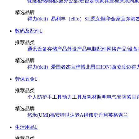
保险柜
储物柜/架
办公桌/班台
定制家具
座椅
床系列
家
精选品牌
得力(deli）
易利丰（elifo）
SH
恩荣
顺华
金家宜
东港
数码及配件

推荐品类
通讯设备
存储产品
外设产品
电脑配件
网络产品/设备
精选品牌
得力(deli）
爱国者
杰宝
梓博
北恩(HION)
西凌
渡边
得
劳保五金

推荐品类
个人防护
手工具
动力工具及耗材
照明
电气
安防
紧固
精选品牌
悠米(UMI)
福安特
世达
老A
得伟
史丹利
英格索兰
生活用品

推荐品类