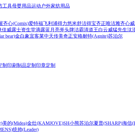
洁工具
母婴用品
运动户外
家纺用品
屋
齐心(Comix)
爱特福
飞利浦
得力
悠米
舒洁
得宝
齐正
唯洁雅
齐心
威
肤佳
威露士
资生堂
滴露
蓝月亮
斧头牌
洁霸
清道王
白云
威猛先生
汰
r bear)
金白象
宜客莱
中天
传美
奇正
安格耐特(Agnite)
苏泊尔
定制
印刷制品定制
印章定制
)
美的(Midea)
金灶(KAMJOVE)
SH
小熊
苏泊尔
夏普(SHARP)
海信(Hi
ENS)
统帅(Leader)