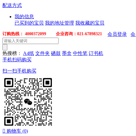
配送方式
我的信息
已买到的宝贝
我的地址管理
我收藏的宝贝
订购热线： 4000372099 企业咨询：021-67898321
会员登录
会
热搜榜：
A4纸
文件夹
硒鼓
墨盒
中性笔
订书机
手机扫码购买
扫一扫手机购买

购物车
(0)