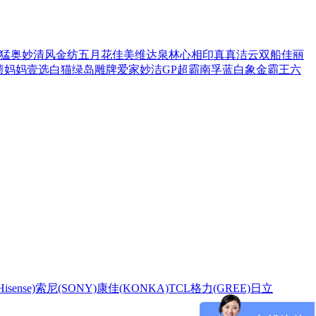
猛
奥妙
清风
金纺
五月花
佳美
维达
泉林
心相印
真真
洁云
双船
佳丽
渍
妈妈壹选
白猫
绿岛
雕牌
爱家
妙洁
GP超霸
南孚
蓝白象
金霸王
六
sense)
索尼(SONY)
康佳(KONKA)
TCL
格力(GREE)
日立