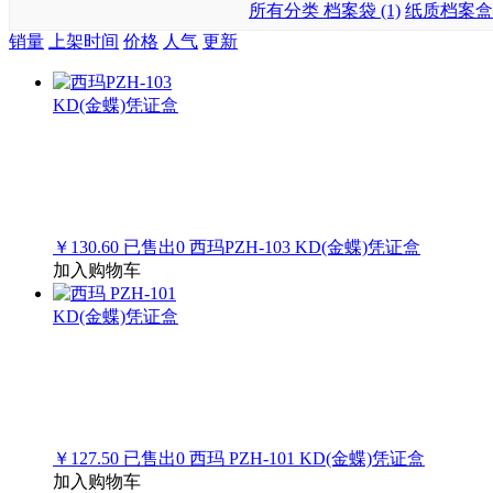
所有分类
档案袋 (1)
纸质档案盒 (
销量
上架时间
价格
人气
更新
￥130.60
已售出
0
西玛PZH-103 KD(金蝶)凭证盒
加入购物车
￥127.50
已售出
0
西玛 PZH-101 KD(金蝶)凭证盒
加入购物车