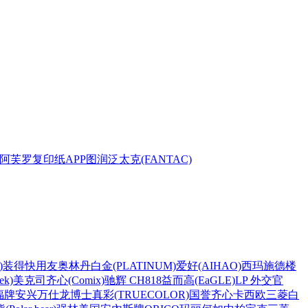
阿芙罗复印纸
APP
图润
泛太克(FANTAC)
)
装得快
用友
奥林丹
白金(PLATINUM)
爱好(AIHAO)
西玛
施德楼
k)
美克司
齐心(Comix)
驰辉 CH818
益而高(EaGLE)
LP 外交官
福牌
安兴
万仕龙
博士
真彩(TRUECOLOR)
国誉
齐心
卡西欧
三菱
白