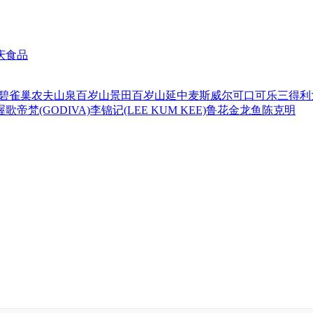
庆食品
碧
雀巢
农夫山泉
百岁山
景田百岁山
延中
麦斯威尔
可口可乐
三得利
喔
歌帝梵(GODIVA)
李锦记(LEE KUM KEE)
鲁花
金龙鱼
陈克明