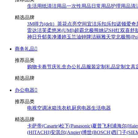
生活用纸
清洁用品
一次性用品
日常用品
护理用品
清
精选品牌
3M
得力(deli）
茶花
点亮空间
宜洁
乐扣乐扣
诺顿
爱奇
雷达
洁芙柔
悠米(UMI)
超霸
北极熊
姚记
SH
红双喜
舒
神
日升
郁美净
潘婷
玉兰油
钟牌
洁丽雅
天堂
北极熊(Pola
商务礼品

推荐品类
购物卡卷
节庆礼盒
办公礼品
服装定制
礼品定制
文具
精选品牌
办公电器

推荐品类
电视
空调
冰箱
洗衣机
厨房电器
生活电器
精选品牌
卡萨帝(Casarte)
松下(Panasonic)
夏普
飞利浦
海尔(Haier
(HITACHI)
安淇尔(Anqier)
博世(BOSCH)
西门子(SIEM