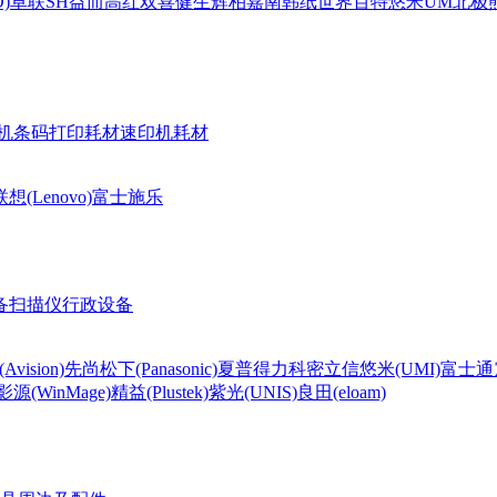
)
卓联
SH
益而高
红双喜
健生
辉柏嘉
南韩纸世界
百特
悠米UM
北极熊(
机条码打印耗材
速印机耗材
联想(Lenovo)
富士施乐
备
扫描仪
行政设备
Avision)
先尚
松下(Panasonic)
夏普
得力
科密
立信
悠米(UMI)
富士通
影源(WinMage)
精益(Plustek)
紫光(UNIS)
良田(eloam)