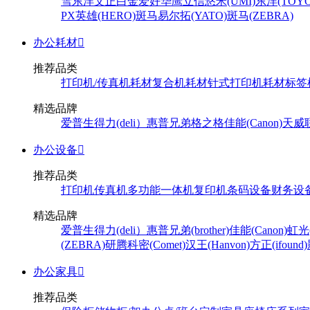
雪
东洋
文正
白金
爱好
华鹰
立信
悠米(UMI)
东洋(TOYO
PX
英雄(HERO)
斑马
易尔拓(YATO)
斑马(ZEBRA)
办公耗材

推荐品类
打印机/传真机耗材
复合机耗材
针式打印机耗材
标签
精选品牌
爱普生
得力(deli）
惠普
兄弟
格之格
佳能(Canon)
天威
办公设备

推荐品类
打印机
传真机
多功能一体机
复印机
条码设备
财务设
精选品牌
爱普生
得力(deli）
惠普
兄弟(brother)
佳能(Canon)
虹光(
(ZEBRA)
研腾
科密(Comet)
汉王(Hanvon)
方正(ifound)
办公家具

推荐品类