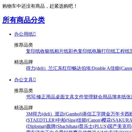
购物车中还没有商品，赶紧选购吧！
所有商品分类
办公用纸

推荐品类
复印纸
收银纸
相片纸
彩色复印纸
电脑打印纸
工程纸
精选品牌
得力(deli）
兰汇东
红印畅
达伯埃/Double A
佳能(Cano
办公文具

推荐品类
书写/修正用品
桌面文具
文件管理
财会用品
簿本纸张
精选品牌
3M
得力(deli）
渡边(Gambol)
港信
工字牌
金万年
卡西欧
(STAEDTLER)
中柏(Sipa)
佳能(Canon)
樱花(SAKURA
(Diplomat)
旗牌(Shachihata)
普乐士(PLUS)
国产
美克司(