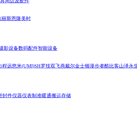
具周边及配件
杰丽斯
恩隆
美时
摄影设备
数码配件
智能设备
力
程远
悠米(UMI)
SH
罗技
双飞燕
戴尔
金士顿
漫步者
酷比客
山泽
永
密封件
仪器仪表
制准暖通
搬运存储