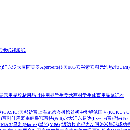
艺术纸
铜板纸
n)
汇东
泛太克
阿芙罗Aphrodite
传美80G
安兴
紫安图
元浩
悠米(UMI)
展示用品
胶粘用品
封装用品
学生美术画材
学生体育用品
笔记本
(CASIO)
美邦祈富
上海
施德楼
树德
雄狮
中华铅笔
国誉(KOKUYO
)
百利佳
应豪
南韩皇冠
百特(Pritt)
永大
汇东
易达(Esselte)
富得快(Fude
MAX)
马利(Marie's)
晨光(M&G)
渡边
晨光
得力
友明
悠米
星球
成功