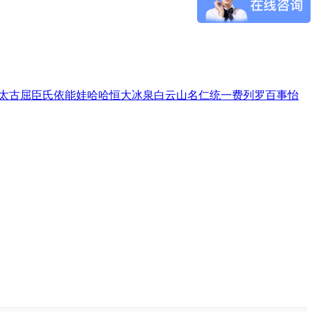
太古
屈臣氏
依能
娃哈哈
恒大冰泉
白云山
名仁
统一
费列罗
百事
怡