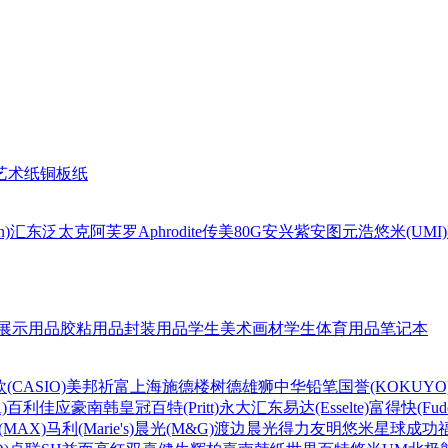
艺术纸
铜板纸
n)
汇东
泛太克
阿芙罗Aphrodite
传美80G
安兴
紫安图
元浩
悠米(UMI)
展示用品
胶粘用品
封装用品
学生美术画材
学生体育用品
笔记本
(CASIO)
美邦祈富
上海
施德楼
树德
雄狮
中华铅笔
国誉(KOKUYO
)
百利佳
应豪
南韩皇冠
百特(Pritt)
永大
汇东
易达(Esselte)
富得快(Fude
MAX)
马利(Marie's)
晨光(M&G)
渡边
晨光
得力
友明
悠米
星球
成功