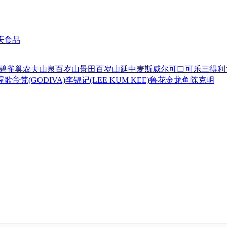
庆食品
碧
雀巢
农夫山泉
百岁山
景田百岁山
延中
麦斯威尔
可口可乐
三得利
喔
歌帝梵(GODIVA)
李锦记(LEE KUM KEE)
鲁花
金龙鱼
陈克明