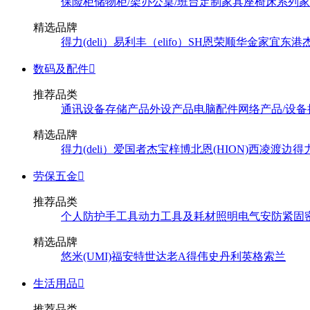
保险柜
储物柜/架
办公桌/班台
定制家具
座椅
床系列
家
精选品牌
得力(deli）
易利丰（elifo）
SH
恩荣
顺华
金家宜
东港
数码及配件

推荐品类
通讯设备
存储产品
外设产品
电脑配件
网络产品/设备
精选品牌
得力(deli）
爱国者
杰宝
梓博
北恩(HION)
西凌
渡边
得
劳保五金

推荐品类
个人防护
手工具
动力工具及耗材
照明
电气
安防
紧固
精选品牌
悠米(UMI)
福安特
世达
老A
得伟
史丹利
英格索兰
生活用品

推荐品类