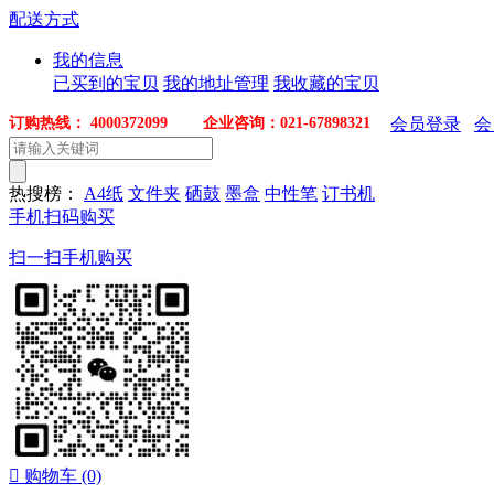
配送方式
我的信息
已买到的宝贝
我的地址管理
我收藏的宝贝
订购热线： 4000372099 企业咨询：021-67898321
会员登录
会
热搜榜：
A4纸
文件夹
硒鼓
墨盒
中性笔
订书机
手机扫码购买
扫一扫手机购买

购物车
(0)