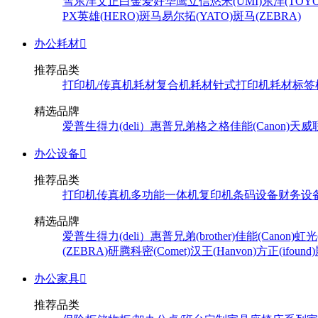
雪
东洋
文正
白金
爱好
华鹰
立信
悠米(UMI)
东洋(TOYO
PX
英雄(HERO)
斑马
易尔拓(YATO)
斑马(ZEBRA)
办公耗材

推荐品类
打印机/传真机耗材
复合机耗材
针式打印机耗材
标签
精选品牌
爱普生
得力(deli）
惠普
兄弟
格之格
佳能(Canon)
天威
办公设备

推荐品类
打印机
传真机
多功能一体机
复印机
条码设备
财务设
精选品牌
爱普生
得力(deli）
惠普
兄弟(brother)
佳能(Canon)
虹光(
(ZEBRA)
研腾
科密(Comet)
汉王(Hanvon)
方正(ifound)
办公家具

推荐品类