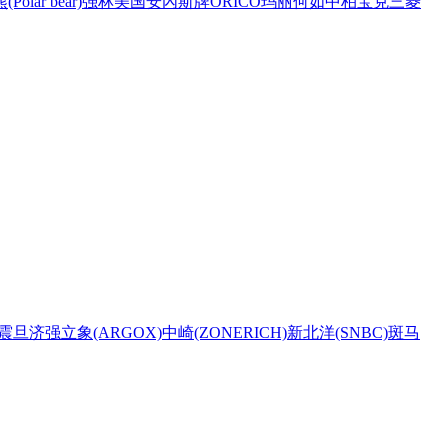
Polar bear)
强林
美国安內斯牌
ORICO
玛丽
何如
中柏
宝克
三菱
震旦
济强
立象(ARGOX)
中崎(ZONERICH)
新北洋(SNBC)
斑马