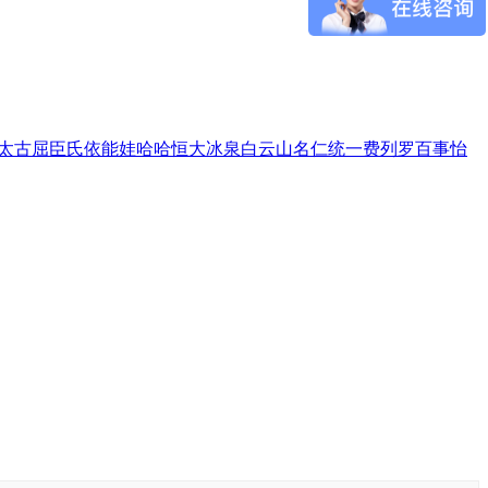
太古
屈臣氏
依能
娃哈哈
恒大冰泉
白云山
名仁
统一
费列罗
百事
怡