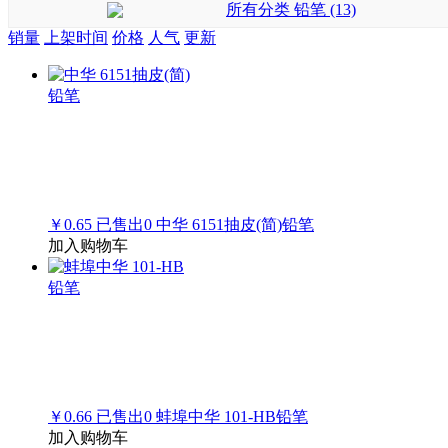
所有分类
铅笔 (13)
销量
上架时间
价格
人气
更新
￥0.65
已售出
0
中华 6151抽皮(简)铅笔
加入购物车
￥0.66
已售出
0
蚌埠中华 101-HB铅笔
加入购物车