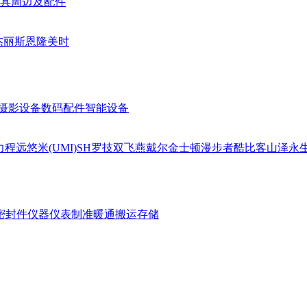
具周边及配件
杰丽斯
恩隆
美时
摄影设备
数码配件
智能设备
力
程远
悠米(UMI)
SH
罗技
双飞燕
戴尔
金士顿
漫步者
酷比客
山泽
永
密封件
仪器仪表
制准暖通
搬运存储