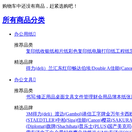
购物车中还没有商品，赶紧选购吧！
所有商品分类
办公用纸

推荐品类
复印纸
收银纸
相片纸
彩色复印纸
电脑打印纸
工程纸
精选品牌
得力(deli）
兰汇东
红印畅
达伯埃/Double A
佳能(Cano
办公文具

推荐品类
书写/修正用品
桌面文具
文件管理
财会用品
簿本纸张
精选品牌
3M
得力(deli）
渡边(Gambol)
港信
工字牌
金万年
卡西欧
(STAEDTLER)
中柏(Sipa)
佳能(Canon)
樱花(SAKURA
(Diplomat)
旗牌(Shachihata)
普乐士(PLUS)
国产
美克司(