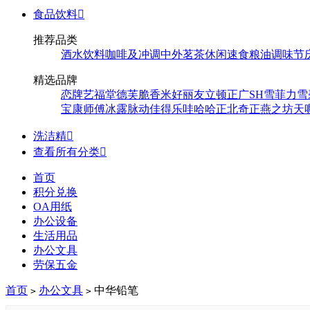
食品饮料

推荐品类
酒水饮料
咖啡及冲调
中外茗茶
休闲速食
粮油调味
节
精选品牌
恋牌
艺福堂
德芙
脆香米
好丽友
立顿
正广
SH
雪菲力
雪
宝
康师傅
冰露
脉动
佳得乐
哇哈哈
正北
奇正
燕之坊
天
洗洁精

查看所有分类

首页
积分兑换
OA用纸
办公设备
生活用品
办公文具
劳保五金
首页
办公文具
中华铅笔
>
>