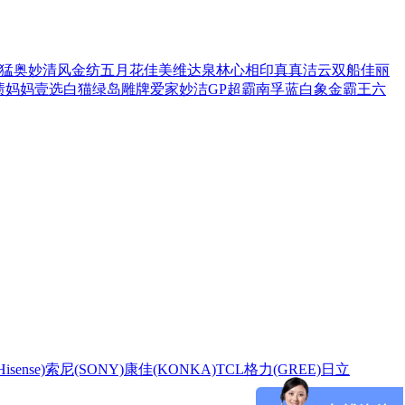
猛
奥妙
清风
金纺
五月花
佳美
维达
泉林
心相印
真真
洁云
双船
佳丽
渍
妈妈壹选
白猫
绿岛
雕牌
爱家
妙洁
GP超霸
南孚
蓝白象
金霸王
六
sense)
索尼(SONY)
康佳(KONKA)
TCL
格力(GREE)
日立