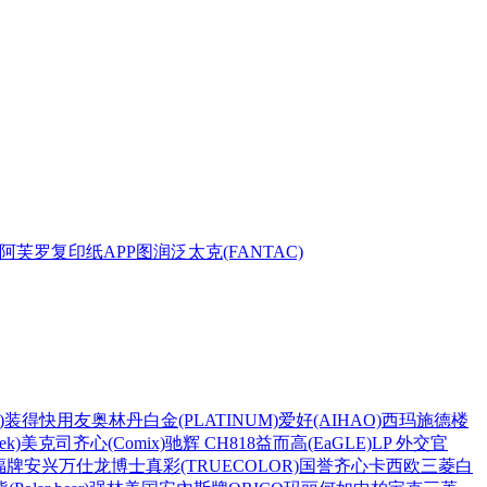
阿芙罗复印纸
APP
图润
泛太克(FANTAC)
)
装得快
用友
奥林丹
白金(PLATINUM)
爱好(AIHAO)
西玛
施德楼
k)
美克司
齐心(Comix)
驰辉 CH818
益而高(EaGLE)
LP 外交官
福牌
安兴
万仕龙
博士
真彩(TRUECOLOR)
国誉
齐心
卡西欧
三菱
白