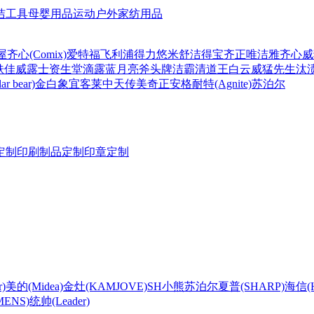
洁工具
母婴用品
运动户外
家纺用品
屋
齐心(Comix)
爱特福
飞利浦
得力
悠米
舒洁
得宝
齐正
唯洁雅
齐心
威
肤佳
威露士
资生堂
滴露
蓝月亮
斧头牌
洁霸
清道王
白云
威猛先生
汰
r bear)
金白象
宜客莱
中天
传美
奇正
安格耐特(Agnite)
苏泊尔
定制
印刷制品定制
印章定制
)
美的(Midea)
金灶(KAMJOVE)
SH
小熊
苏泊尔
夏普(SHARP)
海信(Hi
ENS)
统帅(Leader)