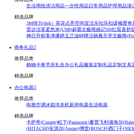
生活用纸
清洁用品
一次性用品
日常用品
护理用品
清
精选品牌
3M
得力(deli）
茶花
点亮空间
宜洁
乐扣乐扣
诺顿
爱奇
雷达
洁芙柔
悠米(UMI)
超霸
北极熊
姚记
SH
红双喜
舒
神
日升
郁美净
潘婷
玉兰油
钟牌
洁丽雅
天堂
北极熊(Pola
商务礼品

推荐品类
购物卡卷
节庆礼盒
办公礼品
服装定制
礼品定制
文具
精选品牌
办公电器

推荐品类
电视
空调
冰箱
洗衣机
厨房电器
生活电器
精选品牌
卡萨帝(Casarte)
松下(Panasonic)
夏普
飞利浦
海尔(Haier
(HITACHI)
安淇尔(Anqier)
博世(BOSCH)
西门子(SIEM