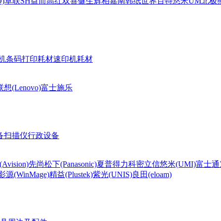
)
卓联
SH
益而高
红双喜
健生
辉柏嘉
南韩纸世界
百特
悠米UM
北极熊(
机条码打印耗材
速印机耗材
联想(Lenovo)
富士施乐
备
扫描仪
行政设备
Avision)
先尚
松下(Panasonic)
夏普
得力
科密
立信
悠米(UMI)
富士通
影源(WinMage)
精益(Plustek)
紫光(UNIS)
良田(eloam)