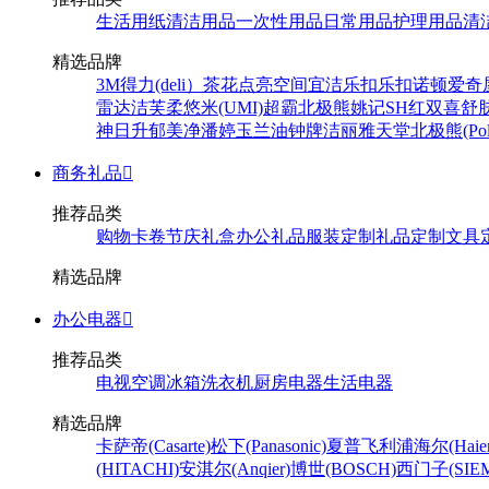
生活用纸
清洁用品
一次性用品
日常用品
护理用品
清
精选品牌
3M
得力(deli）
茶花
点亮空间
宜洁
乐扣乐扣
诺顿
爱奇
雷达
洁芙柔
悠米(UMI)
超霸
北极熊
姚记
SH
红双喜
舒
神
日升
郁美净
潘婷
玉兰油
钟牌
洁丽雅
天堂
北极熊(Pola
商务礼品

推荐品类
购物卡卷
节庆礼盒
办公礼品
服装定制
礼品定制
文具
精选品牌
办公电器

推荐品类
电视
空调
冰箱
洗衣机
厨房电器
生活电器
精选品牌
卡萨帝(Casarte)
松下(Panasonic)
夏普
飞利浦
海尔(Haier
(HITACHI)
安淇尔(Anqier)
博世(BOSCH)
西门子(SIEM