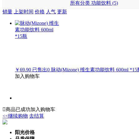
所有分类
功能饮料 (5)
销量
上架时间
价格
人气
更新
￥69.90
已售出
0
脉动(Mizone) 维生素功能饮料 600ml *15
加入购物车

商品已成功加入购物车
<<继续购物
去结算
阳光价格
品质保障