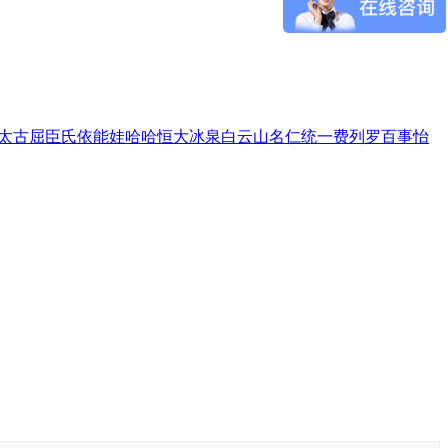
太古
屈臣氏
依能
娃哈哈
恒大冰泉
白云山
名仁
统一
费列罗
百事
怡