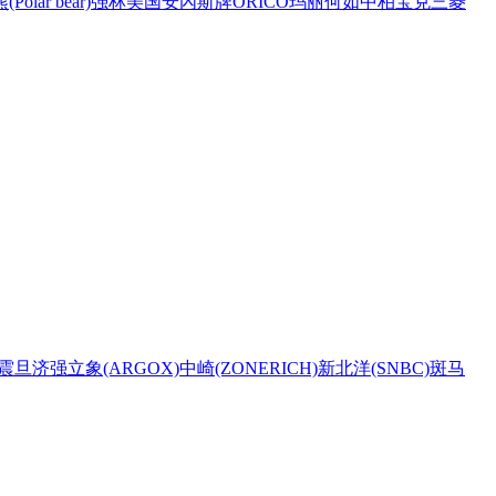
Polar bear)
强林
美国安內斯牌
ORICO
玛丽
何如
中柏
宝克
三菱
震旦
济强
立象(ARGOX)
中崎(ZONERICH)
新北洋(SNBC)
斑马