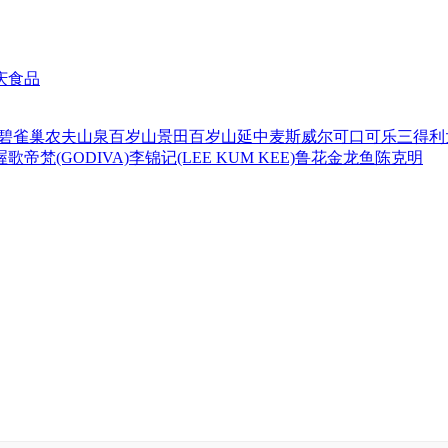
庆食品
碧
雀巢
农夫山泉
百岁山
景田百岁山
延中
麦斯威尔
可口可乐
三得利
喔
歌帝梵(GODIVA)
李锦记(LEE KUM KEE)
鲁花
金龙鱼
陈克明