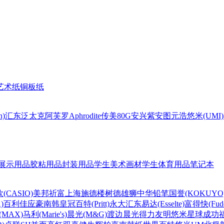
艺术纸
铜板纸
n)
汇东
泛太克
阿芙罗Aphrodite
传美80G
安兴
紫安图
元浩
悠米(UMI)
展示用品
胶粘用品
封装用品
学生美术画材
学生体育用品
笔记本
(CASIO)
美邦祈富
上海
施德楼
树德
雄狮
中华铅笔
国誉(KOKUYO
)
百利佳
应豪
南韩皇冠
百特(Pritt)
永大
汇东
易达(Esselte)
富得快(Fude
MAX)
马利(Marie's)
晨光(M&G)
渡边
晨光
得力
友明
悠米
星球
成功