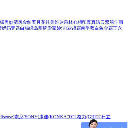
猛
奥妙
清风
金纺
五月花
佳美
维达
泉林
心相印
真真
洁云
双船
佳丽
渍
妈妈壹选
白猫
绿岛
雕牌
爱家
妙洁
GP超霸
南孚
蓝白象
金霸王
六
sense)
索尼(SONY)
康佳(KONKA)
TCL
格力(GREE)
日立