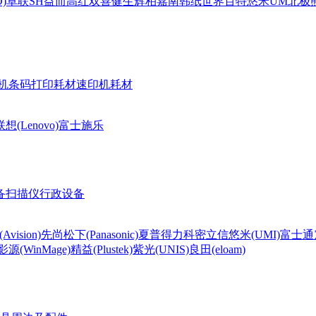
)
卓联
SH
益而高
红双喜
健生
辉柏嘉
南韩纸世界
百特
悠米UM
北极熊(
机条码打印耗材
速印机耗材
联想(Lenovo)
富士施乐
备
扫描仪
行政设备
Avision)
先尚
松下(Panasonic)
夏普
得力
科密
立信
悠米(UMI)
富士通
影源(WinMage)
精益(Plustek)
紫光(UNIS)
良田(eloam)