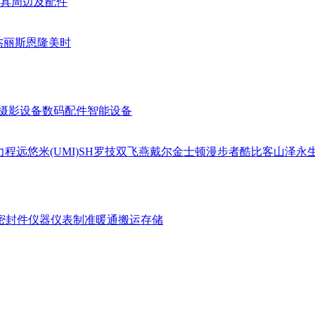
具周边及配件
杰丽斯
恩隆
美时
摄影设备
数码配件
智能设备
力
程远
悠米(UMI)
SH
罗技
双飞燕
戴尔
金士顿
漫步者
酷比客
山泽
永
密封件
仪器仪表
制准暖通
搬运存储