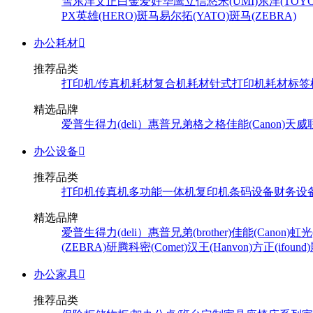
雪
东洋
文正
白金
爱好
华鹰
立信
悠米(UMI)
东洋(TOYO
PX
英雄(HERO)
斑马
易尔拓(YATO)
斑马(ZEBRA)
办公耗材

推荐品类
打印机/传真机耗材
复合机耗材
针式打印机耗材
标签
精选品牌
爱普生
得力(deli）
惠普
兄弟
格之格
佳能(Canon)
天威
办公设备

推荐品类
打印机
传真机
多功能一体机
复印机
条码设备
财务设
精选品牌
爱普生
得力(deli）
惠普
兄弟(brother)
佳能(Canon)
虹光(
(ZEBRA)
研腾
科密(Comet)
汉王(Hanvon)
方正(ifound)
办公家具

推荐品类