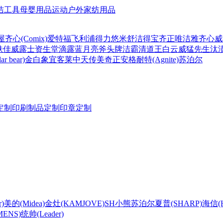
洁工具
母婴用品
运动户外
家纺用品
屋
齐心(Comix)
爱特福
飞利浦
得力
悠米
舒洁
得宝
齐正
唯洁雅
齐心
威
肤佳
威露士
资生堂
滴露
蓝月亮
斧头牌
洁霸
清道王
白云
威猛先生
汰
r bear)
金白象
宜客莱
中天
传美
奇正
安格耐特(Agnite)
苏泊尔
定制
印刷制品定制
印章定制
)
美的(Midea)
金灶(KAMJOVE)
SH
小熊
苏泊尔
夏普(SHARP)
海信(Hi
ENS)
统帅(Leader)