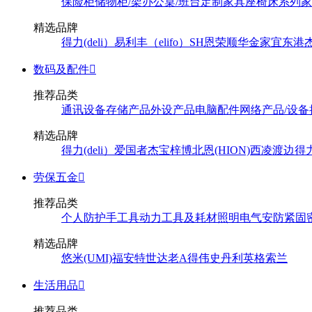
保险柜
储物柜/架
办公桌/班台
定制家具
座椅
床系列
家
精选品牌
得力(deli）
易利丰（elifo）
SH
恩荣
顺华
金家宜
东港
数码及配件

推荐品类
通讯设备
存储产品
外设产品
电脑配件
网络产品/设备
精选品牌
得力(deli）
爱国者
杰宝
梓博
北恩(HION)
西凌
渡边
得
劳保五金

推荐品类
个人防护
手工具
动力工具及耗材
照明
电气
安防
紧固
精选品牌
悠米(UMI)
福安特
世达
老A
得伟
史丹利
英格索兰
生活用品

推荐品类