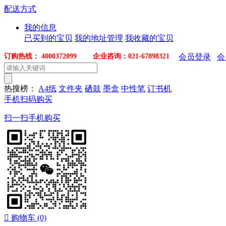
配送方式
我的信息
已买到的宝贝
我的地址管理
我收藏的宝贝
订购热线： 4000372099 企业咨询：021-67898321
会员登录
会
热搜榜：
A4纸
文件夹
硒鼓
墨盒
中性笔
订书机
手机扫码购买
扫一扫手机购买

购物车
(0)