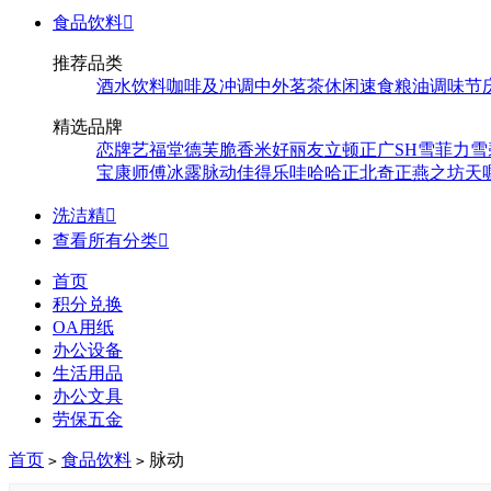
食品饮料

推荐品类
酒水饮料
咖啡及冲调
中外茗茶
休闲速食
粮油调味
节
精选品牌
恋牌
艺福堂
德芙
脆香米
好丽友
立顿
正广
SH
雪菲力
雪
宝
康师傅
冰露
脉动
佳得乐
哇哈哈
正北
奇正
燕之坊
天
洗洁精

查看所有分类

首页
积分兑换
OA用纸
办公设备
生活用品
办公文具
劳保五金
首页
食品饮料
脉动
>
>