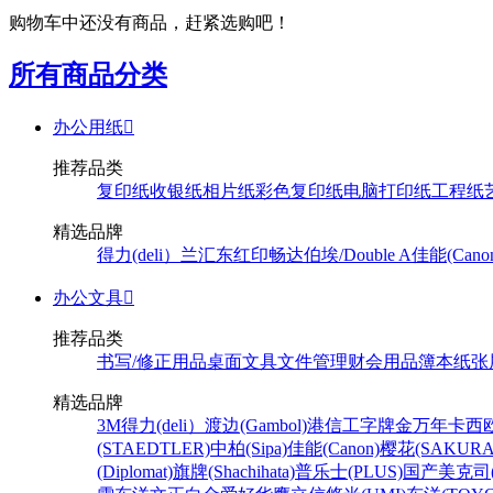
购物车中还没有商品，赶紧选购吧！
所有商品分类
办公用纸

推荐品类
复印纸
收银纸
相片纸
彩色复印纸
电脑打印纸
工程纸
精选品牌
得力(deli）
兰汇东
红印畅
达伯埃/Double A
佳能(Cano
办公文具

推荐品类
书写/修正用品
桌面文具
文件管理
财会用品
簿本纸张
精选品牌
3M
得力(deli）
渡边(Gambol)
港信
工字牌
金万年
卡西欧
(STAEDTLER)
中柏(Sipa)
佳能(Canon)
樱花(SAKURA
(Diplomat)
旗牌(Shachihata)
普乐士(PLUS)
国产
美克司(