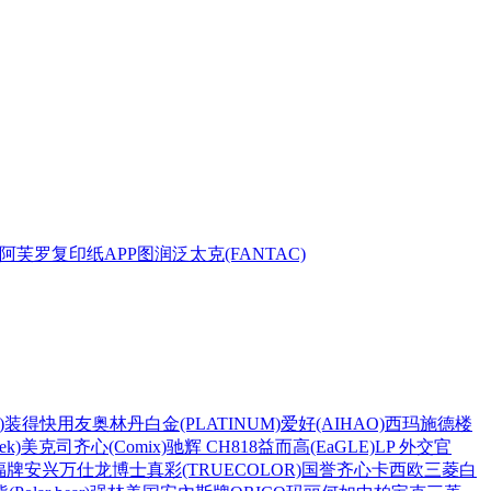
阿芙罗复印纸
APP
图润
泛太克(FANTAC)
)
装得快
用友
奥林丹
白金(PLATINUM)
爱好(AIHAO)
西玛
施德楼
k)
美克司
齐心(Comix)
驰辉 CH818
益而高(EaGLE)
LP 外交官
福牌
安兴
万仕龙
博士
真彩(TRUECOLOR)
国誉
齐心
卡西欧
三菱
白