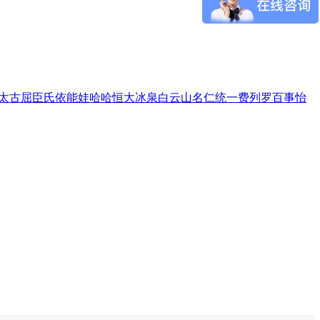
太古
屈臣氏
依能
娃哈哈
恒大冰泉
白云山
名仁
统一
费列罗
百事
怡