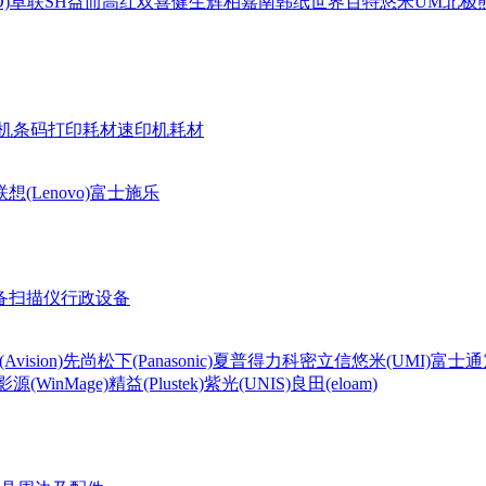
)
卓联
SH
益而高
红双喜
健生
辉柏嘉
南韩纸世界
百特
悠米UM
北极熊(
机条码打印耗材
速印机耗材
联想(Lenovo)
富士施乐
备
扫描仪
行政设备
Avision)
先尚
松下(Panasonic)
夏普
得力
科密
立信
悠米(UMI)
富士通
影源(WinMage)
精益(Plustek)
紫光(UNIS)
良田(eloam)