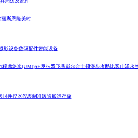
具周边及配件
杰丽斯
恩隆
美时
摄影设备
数码配件
智能设备
力
程远
悠米(UMI)
SH
罗技
双飞燕
戴尔
金士顿
漫步者
酷比客
山泽
永
密封件
仪器仪表
制准暖通
搬运存储