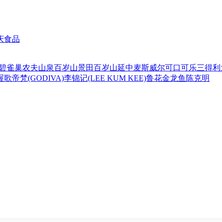
庆食品
碧
雀巢
农夫山泉
百岁山
景田百岁山
延中
麦斯威尔
可口可乐
三得利
喔
歌帝梵(GODIVA)
李锦记(LEE KUM KEE)
鲁花
金龙鱼
陈克明