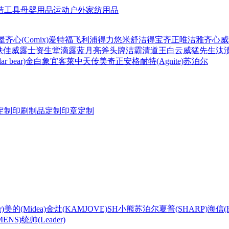
洁工具
母婴用品
运动户外
家纺用品
屋
齐心(Comix)
爱特福
飞利浦
得力
悠米
舒洁
得宝
齐正
唯洁雅
齐心
威
肤佳
威露士
资生堂
滴露
蓝月亮
斧头牌
洁霸
清道王
白云
威猛先生
汰
r bear)
金白象
宜客莱
中天
传美
奇正
安格耐特(Agnite)
苏泊尔
定制
印刷制品定制
印章定制
)
美的(Midea)
金灶(KAMJOVE)
SH
小熊
苏泊尔
夏普(SHARP)
海信(Hi
ENS)
统帅(Leader)