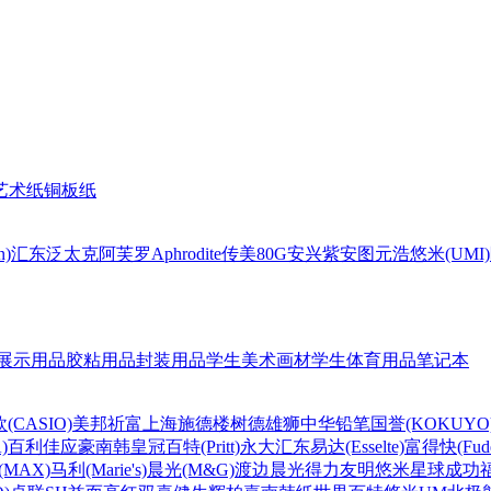
艺术纸
铜板纸
n)
汇东
泛太克
阿芙罗Aphrodite
传美80G
安兴
紫安图
元浩
悠米(UMI)
展示用品
胶粘用品
封装用品
学生美术画材
学生体育用品
笔记本
(CASIO)
美邦祈富
上海
施德楼
树德
雄狮
中华铅笔
国誉(KOKUYO
)
百利佳
应豪
南韩皇冠
百特(Pritt)
永大
汇东
易达(Esselte)
富得快(Fude
MAX)
马利(Marie's)
晨光(M&G)
渡边
晨光
得力
友明
悠米
星球
成功