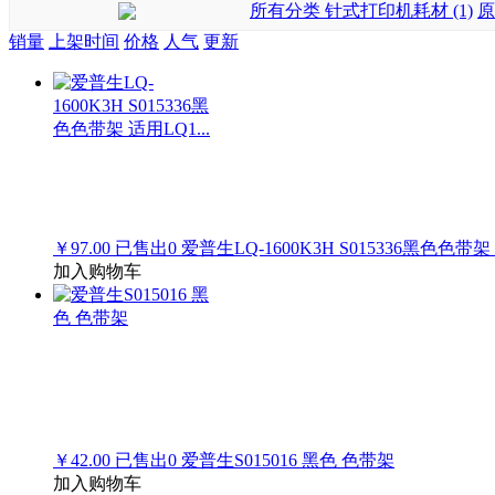
所有分类
针式打印机耗材 (1)
原
销量
上架时间
价格
人气
更新
￥97.00
已售出
0
爱普生LQ-1600K3H S015336黑色色带架 
加入购物车
￥42.00
已售出
0
爱普生S015016 黑色 色带架
加入购物车