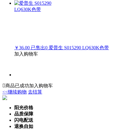
￥36.00
已售出
0
爱普生 S015290 LQ630K色带
加入购物车

商品已成功加入购物车
<<继续购物
去结算
阳光价格
品质保障
闪电配送
退换自如