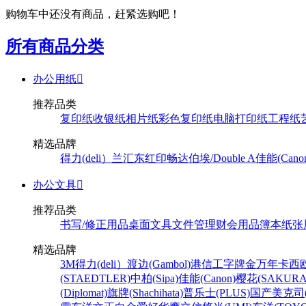
购物车中还没有商品，赶紧选购吧！
所有商品分类
办公用纸

推荐品类
复印纸
收银纸
相片纸
彩色复印纸
电脑打印纸
工程纸
精选品牌
得力(deli）
兰汇东
红印畅
达伯埃/Double A
佳能(Cano
办公文具

推荐品类
书写/修正用品
桌面文具
文件管理
财会用品
簿本纸张
精选品牌
3M
得力(deli）
渡边(Gambol)
港信
工字牌
金万年
卡西欧
(STAEDTLER)
中柏(Sipa)
佳能(Canon)
樱花(SAKURA
(Diplomat)
旗牌(Shachihata)
普乐士(PLUS)
国产
美克司(