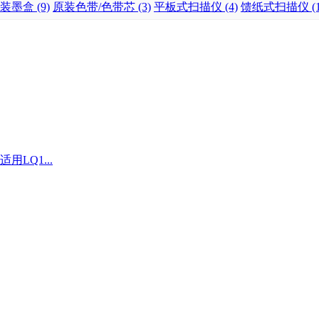
装墨盒 (9)
原装色带/色带芯 (3)
平板式扫描仪 (4)
馈纸式扫描仪 (1
适用LQ1...