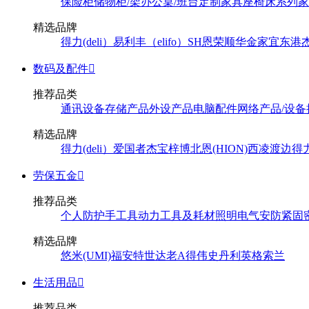
保险柜
储物柜/架
办公桌/班台
定制家具
座椅
床系列
家
精选品牌
得力(deli）
易利丰（elifo）
SH
恩荣
顺华
金家宜
东港
数码及配件

推荐品类
通讯设备
存储产品
外设产品
电脑配件
网络产品/设备
精选品牌
得力(deli）
爱国者
杰宝
梓博
北恩(HION)
西凌
渡边
得
劳保五金

推荐品类
个人防护
手工具
动力工具及耗材
照明
电气
安防
紧固
精选品牌
悠米(UMI)
福安特
世达
老A
得伟
史丹利
英格索兰
生活用品

推荐品类