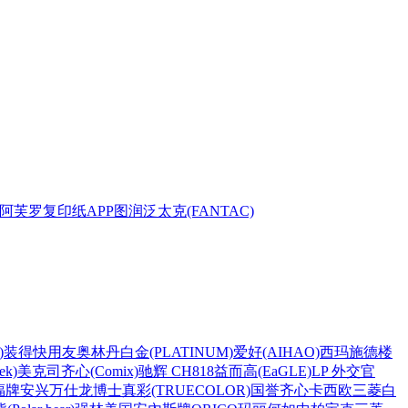
阿芙罗复印纸
APP
图润
泛太克(FANTAC)
)
装得快
用友
奥林丹
白金(PLATINUM)
爱好(AIHAO)
西玛
施德楼
k)
美克司
齐心(Comix)
驰辉 CH818
益而高(EaGLE)
LP 外交官
福牌
安兴
万仕龙
博士
真彩(TRUECOLOR)
国誉
齐心
卡西欧
三菱
白