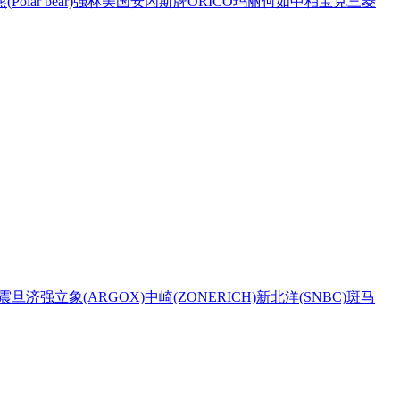
Polar bear)
强林
美国安內斯牌
ORICO
玛丽
何如
中柏
宝克
三菱
震旦
济强
立象(ARGOX)
中崎(ZONERICH)
新北洋(SNBC)
斑马