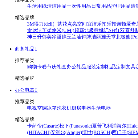
生活用纸
清洁用品
一次性用品
日常用品
护理用品
清
精选品牌
3M
得力(deli）
茶花
点亮空间
宜洁
乐扣乐扣
诺顿
爱奇
雷达
洁芙柔
悠米(UMI)
超霸
北极熊
姚记
SH
红双喜
舒
神
日升
郁美净
潘婷
玉兰油
钟牌
洁丽雅
天堂
北极熊(Pola
商务礼品

推荐品类
购物卡卷
节庆礼盒
办公礼品
服装定制
礼品定制
文具
精选品牌
办公电器

推荐品类
电视
空调
冰箱
洗衣机
厨房电器
生活电器
精选品牌
卡萨帝(Casarte)
松下(Panasonic)
夏普
飞利浦
海尔(Haier
(HITACHI)
安淇尔(Anqier)
博世(BOSCH)
西门子(SIEM