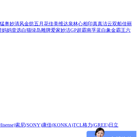
猛
奥妙
清风
金纺
五月花
佳美
维达
泉林
心相印
真真
洁云
双船
佳丽
渍
妈妈壹选
白猫
绿岛
雕牌
爱家
妙洁
GP超霸
南孚
蓝白象
金霸王
六
sense)
索尼(SONY)
康佳(KONKA)
TCL
格力(GREE)
日立