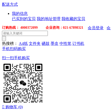
配送方式
我的信息
已买到的宝贝
我的地址管理
我收藏的宝贝
订购热线： 4000372099 企业咨询：021-67898321
会员登录
会
热搜榜：
A4纸
文件夹
硒鼓
墨盒
中性笔
订书机
手机扫码购买
扫一扫手机购买

购物车
(0)