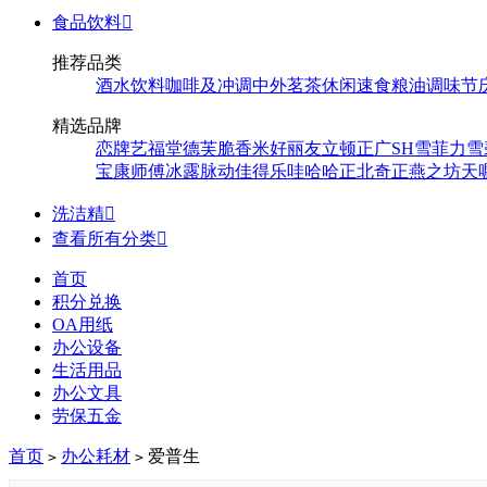
食品饮料

推荐品类
酒水饮料
咖啡及冲调
中外茗茶
休闲速食
粮油调味
节
精选品牌
恋牌
艺福堂
德芙
脆香米
好丽友
立顿
正广
SH
雪菲力
雪
宝
康师傅
冰露
脉动
佳得乐
哇哈哈
正北
奇正
燕之坊
天
洗洁精

查看所有分类

首页
积分兑换
OA用纸
办公设备
生活用品
办公文具
劳保五金
首页
办公耗材
爱普生
>
>