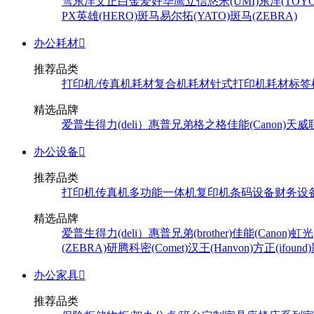
雪
东洋
文正
白金
爱好
华鹰
立信
悠米(UMI)
东洋(TOYO
PX
英雄(HERO)
斑马
易尔拓(YATO)
斑马(ZEBRA)
办公耗材

推荐品类
打印机/传真机耗材
复合机耗材
针式打印机耗材
标签
精选品牌
爱普生
得力(deli）
惠普
兄弟
格之格
佳能(Canon)
天威
办公设备

推荐品类
打印机
传真机
多功能一体机
复印机
条码设备
财务设
精选品牌
爱普生
得力(deli）
惠普
兄弟(brother)
佳能(Canon)
虹光(
(ZEBRA)
研腾
科密(Comet)
汉王(Hanvon)
方正(ifound)
办公家具

推荐品类