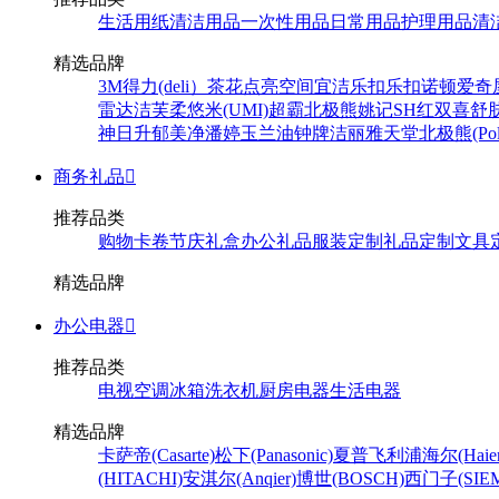
生活用纸
清洁用品
一次性用品
日常用品
护理用品
清
精选品牌
3M
得力(deli）
茶花
点亮空间
宜洁
乐扣乐扣
诺顿
爱奇
雷达
洁芙柔
悠米(UMI)
超霸
北极熊
姚记
SH
红双喜
舒
神
日升
郁美净
潘婷
玉兰油
钟牌
洁丽雅
天堂
北极熊(Pola
商务礼品

推荐品类
购物卡卷
节庆礼盒
办公礼品
服装定制
礼品定制
文具
精选品牌
办公电器

推荐品类
电视
空调
冰箱
洗衣机
厨房电器
生活电器
精选品牌
卡萨帝(Casarte)
松下(Panasonic)
夏普
飞利浦
海尔(Haier
(HITACHI)
安淇尔(Anqier)
博世(BOSCH)
西门子(SIEM