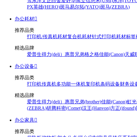
雪
东洋
文正
白金
爱好
华鹰
立信
悠米(UMI)
东洋(TOYO
PX
英雄(HERO)
斑马
易尔拓(YATO)
斑马(ZEBRA)
办公耗材

推荐品类
打印机/传真机耗材
复合机耗材
针式打印机耗材
标签
精选品牌
爱普生
得力(deli）
惠普
兄弟
格之格
佳能(Canon)
天威
办公设备

推荐品类
打印机
传真机
多功能一体机
复印机
条码设备
财务设
精选品牌
爱普生
得力(deli）
惠普
兄弟(brother)
佳能(Canon)
虹光(
(ZEBRA)
研腾
科密(Comet)
汉王(Hanvon)
方正(ifound)
办公家具

推荐品类