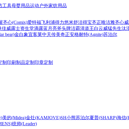
洁工具
母婴用品
运动户外
家纺用品
屋
齐心(Comix)
爱特福
飞利浦
得力
悠米
舒洁
得宝
齐正
唯洁雅
齐心
威
肤佳
威露士
资生堂
滴露
蓝月亮
斧头牌
洁霸
清道王
白云
威猛先生
汰
r bear)
金白象
宜客莱
中天
传美
奇正
安格耐特(Agnite)
苏泊尔
定制
印刷制品定制
印章定制
)
美的(Midea)
金灶(KAMJOVE)
SH
小熊
苏泊尔
夏普(SHARP)
海信(Hi
ENS)
统帅(Leader)