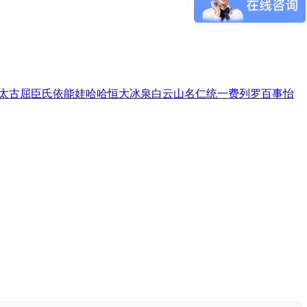
太古
屈臣氏
依能
娃哈哈
恒大冰泉
白云山
名仁
统一
费列罗
百事
怡