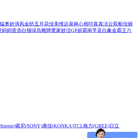
猛
奥妙
清风
金纺
五月花
佳美
维达
泉林
心相印
真真
洁云
双船
佳丽
渍
妈妈壹选
白猫
绿岛
雕牌
爱家
妙洁
GP超霸
南孚
蓝白象
金霸王
六
sense)
索尼(SONY)
康佳(KONKA)
TCL
格力(GREE)
日立