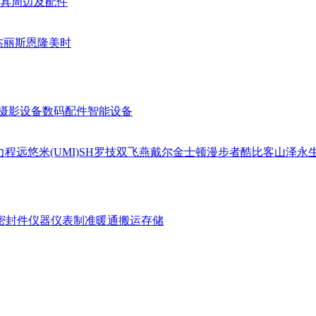
具周边及配件
杰丽斯
恩隆
美时
摄影设备
数码配件
智能设备
力
程远
悠米(UMI)
SH
罗技
双飞燕
戴尔
金士顿
漫步者
酷比客
山泽
永
密封件
仪器仪表
制准暖通
搬运存储