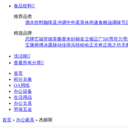
食品饮料

推荐品类
酒水饮料
咖啡及冲调
中外茗茶
休闲速食
粮油调味
节
精选品牌
恋牌
艺福堂
德芙
脆香米
好丽友
立顿
正广
SH
雪菲力
雪
宝
康师傅
冰露
脉动
佳得乐
哇哈哈
正北
奇正
燕之坊
天
洗洁精

查看所有分类

首页
积分兑换
OA用纸
办公设备
生活用品
办公文具
劳保五金
首页
办公家具
杰丽斯
>
>