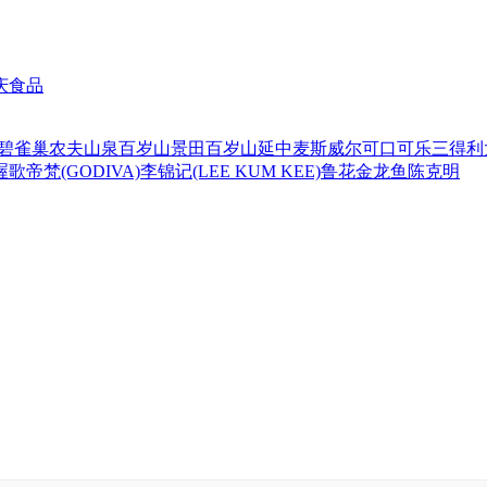
庆食品
碧
雀巢
农夫山泉
百岁山
景田百岁山
延中
麦斯威尔
可口可乐
三得利
喔
歌帝梵(GODIVA)
李锦记(LEE KUM KEE)
鲁花
金龙鱼
陈克明