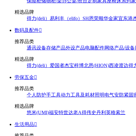
保险柜
储物柜/架
办公桌/班台
定制家具
座椅
床系列
家
精选品牌
得力(deli）
易利丰（elifo）
SH
恩荣
顺华
金家宜
东港
数码及配件

推荐品类
通讯设备
存储产品
外设产品
电脑配件
网络产品/设备
精选品牌
得力(deli）
爱国者
杰宝
梓博
北恩(HION)
西凌
渡边
得
劳保五金

推荐品类
个人防护
手工具
动力工具及耗材
照明
电气
安防
紧固
精选品牌
悠米(UMI)
福安特
世达
老A
得伟
史丹利
英格索兰
生活用品

推荐品类