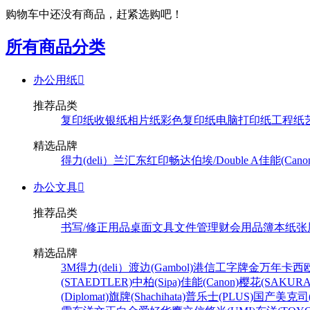
购物车中还没有商品，赶紧选购吧！
所有商品分类
办公用纸

推荐品类
复印纸
收银纸
相片纸
彩色复印纸
电脑打印纸
工程纸
精选品牌
得力(deli）
兰汇东
红印畅
达伯埃/Double A
佳能(Cano
办公文具

推荐品类
书写/修正用品
桌面文具
文件管理
财会用品
簿本纸张
精选品牌
3M
得力(deli）
渡边(Gambol)
港信
工字牌
金万年
卡西欧
(STAEDTLER)
中柏(Sipa)
佳能(Canon)
樱花(SAKURA
(Diplomat)
旗牌(Shachihata)
普乐士(PLUS)
国产
美克司(