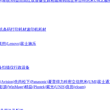
)
卓联
SH
益而高
红双喜
健生
辉柏嘉
南韩纸世界
百特
悠米UM
北极熊(
机条码打印耗材
速印机耗材
联想(Lenovo)
富士施乐
备
扫描仪
行政设备
Avision)
先尚
松下(Panasonic)
夏普
得力
科密
立信
悠米(UMI)
富士通
影源(WinMage)
精益(Plustek)
紫光(UNIS)
良田(eloam)