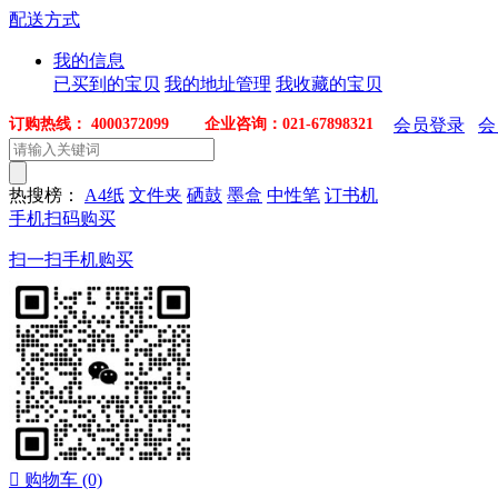
配送方式
我的信息
已买到的宝贝
我的地址管理
我收藏的宝贝
订购热线： 4000372099 企业咨询：021-67898321
会员登录
会
热搜榜：
A4纸
文件夹
硒鼓
墨盒
中性笔
订书机
手机扫码购买
扫一扫手机购买

购物车
(0)