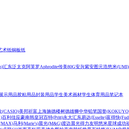
艺术纸
铜板纸
n)
汇东
泛太克
阿芙罗Aphrodite
传美80G
安兴
紫安图
元浩
悠米(UMI)
展示用品
胶粘用品
封装用品
学生美术画材
学生体育用品
笔记本
(CASIO)
美邦祈富
上海
施德楼
树德
雄狮
中华铅笔
国誉(KOKUYO
)
百利佳
应豪
南韩皇冠
百特(Pritt)
永大
汇东
易达(Esselte)
富得快(Fude
MAX)
马利(Marie's)
晨光(M&G)
渡边
晨光
得力
友明
悠米
星球
成功