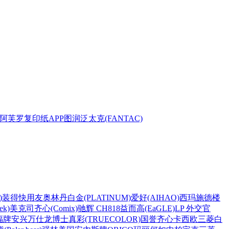
阿芙罗复印纸
APP
图润
泛太克(FANTAC)
)
装得快
用友
奥林丹
白金(PLATINUM)
爱好(AIHAO)
西玛
施德楼
k)
美克司
齐心(Comix)
驰辉 CH818
益而高(EaGLE)
LP 外交官
福牌
安兴
万仕龙
博士
真彩(TRUECOLOR)
国誉
齐心
卡西欧
三菱
白