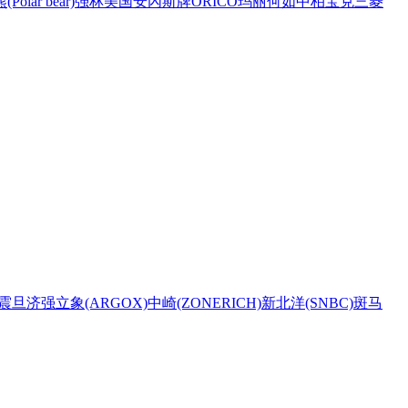
Polar bear)
强林
美国安內斯牌
ORICO
玛丽
何如
中柏
宝克
三菱
震旦
济强
立象(ARGOX)
中崎(ZONERICH)
新北洋(SNBC)
斑马