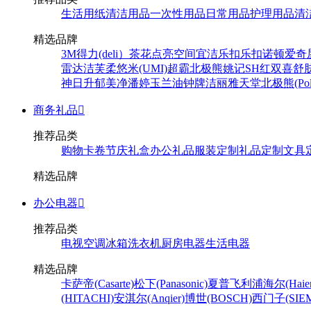
生活用纸
清洁用品
一次性用品
日常用品
护理用品
清
精选品牌
3M
得力(deli）
茶花
点亮空间
宜洁
乐扣乐扣
诺顿
爱奇
雷达
洁芙柔
悠米(UMI)
超霸
北极熊
姚记
SH
红双喜
舒
神
日升
郁美净
潘婷
玉兰油
钟牌
洁丽雅
天堂
北极熊(Pola
商务礼品

推荐品类
购物卡卷
节庆礼盒
办公礼品
服装定制
礼品定制
文具
精选品牌
办公电器

推荐品类
电视
空调
冰箱
洗衣机
厨房电器
生活电器
精选品牌
卡萨帝(Casarte)
松下(Panasonic)
夏普
飞利浦
海尔(Haier
(HITACHI)
安淇尔(Anqier)
博世(BOSCH)
西门子(SIEM