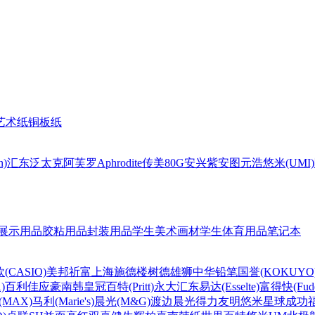
艺术纸
铜板纸
n)
汇东
泛太克
阿芙罗Aphrodite
传美80G
安兴
紫安图
元浩
悠米(UMI)
展示用品
胶粘用品
封装用品
学生美术画材
学生体育用品
笔记本
(CASIO)
美邦祈富
上海
施德楼
树德
雄狮
中华铅笔
国誉(KOKUYO
)
百利佳
应豪
南韩皇冠
百特(Pritt)
永大
汇东
易达(Esselte)
富得快(Fude
MAX)
马利(Marie's)
晨光(M&G)
渡边
晨光
得力
友明
悠米
星球
成功