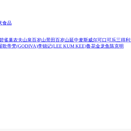
庆食品
碧
雀巢
农夫山泉
百岁山
景田百岁山
延中
麦斯威尔
可口可乐
三得利
喔
歌帝梵(GODIVA)
李锦记(LEE KUM KEE)
鲁花
金龙鱼
陈克明