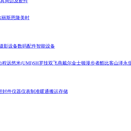
具周边及配件
杰丽斯
恩隆
美时
摄影设备
数码配件
智能设备
力
程远
悠米(UMI)
SH
罗技
双飞燕
戴尔
金士顿
漫步者
酷比客
山泽
永
密封件
仪器仪表
制准暖通
搬运存储