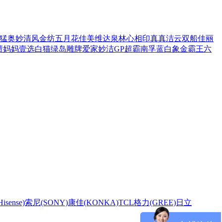
猛
奥妙
清风
金纺
五月花
佳美
维达
泉林
心相印
真真
洁云
双船
佳丽
渍
妈妈壹选
白猫
绿岛
雕牌
爱家
妙洁
GP超霸
南孚
蓝白象
金霸王
六
sense)
索尼(SONY)
康佳(KONKA)
TCL
格力(GREE)
日立