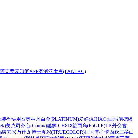
阿芙罗复印纸
APP
图润
泛太克(FANTAC)
)
装得快
用友
奥林丹
白金(PLATINUM)
爱好(AIHAO)
西玛
施德楼
k)
美克司
齐心(Comix)
驰辉 CH818
益而高(EaGLE)
LP 外交官
福牌
安兴
万仕龙
博士
真彩(TRUECOLOR)
国誉
齐心
卡西欧
三菱
白