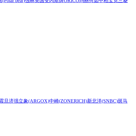
Polar bear)
强林
美国安內斯牌
ORICO
玛丽
何如
中柏
宝克
三菱
震旦
济强
立象(ARGOX)
中崎(ZONERICH)
新北洋(SNBC)
斑马