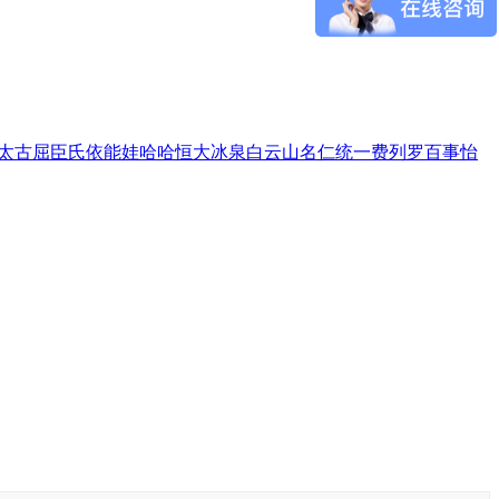
太古
屈臣氏
依能
娃哈哈
恒大冰泉
白云山
名仁
统一
费列罗
百事
怡