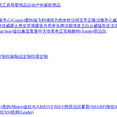
洁工具
母婴用品
运动户外
家纺用品
屋
齐心(Comix)
爱特福
飞利浦
得力
悠米
舒洁
得宝
齐正
唯洁雅
齐心
威
肤佳
威露士
资生堂
滴露
蓝月亮
斧头牌
洁霸
清道王
白云
威猛先生
汰
r bear)
金白象
宜客莱
中天
传美
奇正
安格耐特(Agnite)
苏泊尔
定制
印刷制品定制
印章定制
)
美的(Midea)
金灶(KAMJOVE)
SH
小熊
苏泊尔
夏普(SHARP)
海信(Hi
ENS)
统帅(Leader)