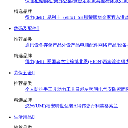
保险柜
储物柜/架
办公桌/班台
定制家具
座椅
床系列
家
精选品牌
得力(deli）
易利丰（elifo）
SH
恩荣
顺华
金家宜
东港
数码及配件

推荐品类
通讯设备
存储产品
外设产品
电脑配件
网络产品/设备
精选品牌
得力(deli）
爱国者
杰宝
梓博
北恩(HION)
西凌
渡边
得
劳保五金

推荐品类
个人防护
手工具
动力工具及耗材
照明
电气
安防
紧固
精选品牌
悠米(UMI)
福安特
世达
老A
得伟
史丹利
英格索兰
生活用品

推荐品类