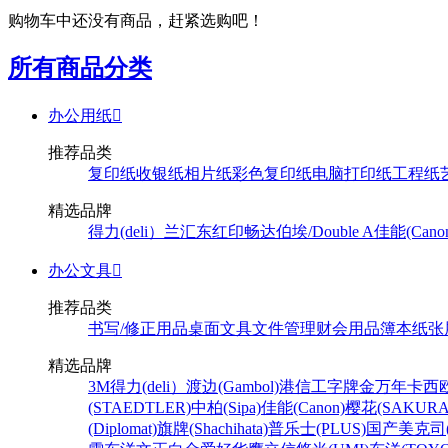
购物车中还没有商品，赶紧选购吧！
所有商品分类
办公用纸

推荐品类
复印纸
收银纸
相片纸
彩色复印纸
电脑打印纸
工程纸
精选品牌
得力(deli）
兰汇东
红印畅
达伯埃/Double A
佳能(Cano
办公文具

推荐品类
书写/修正用品
桌面文具
文件管理
财会用品
簿本纸张
精选品牌
3M
得力(deli）
渡边(Gambol)
港信
工字牌
金万年
卡西欧
(STAEDTLER)
中柏(Sipa)
佳能(Canon)
樱花(SAKURA
(Diplomat)
旗牌(Shachihata)
普乐士(PLUS)
国产
美克司(