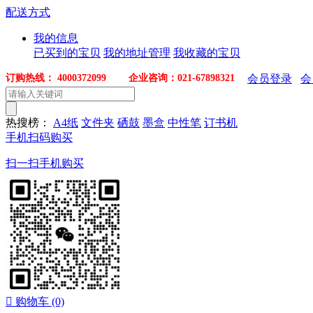
配送方式
我的信息
已买到的宝贝
我的地址管理
我收藏的宝贝
订购热线： 4000372099 企业咨询：021-67898321
会员登录
会
热搜榜：
A4纸
文件夹
硒鼓
墨盒
中性笔
订书机
手机扫码购买
扫一扫手机购买

购物车
(0)