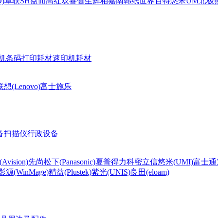
)
卓联
SH
益而高
红双喜
健生
辉柏嘉
南韩纸世界
百特
悠米UM
北极熊(
机条码打印耗材
速印机耗材
联想(Lenovo)
富士施乐
备
扫描仪
行政设备
Avision)
先尚
松下(Panasonic)
夏普
得力
科密
立信
悠米(UMI)
富士通
影源(WinMage)
精益(Plustek)
紫光(UNIS)
良田(eloam)