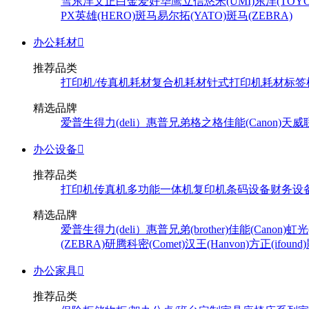
雪
东洋
文正
白金
爱好
华鹰
立信
悠米(UMI)
东洋(TOYO
PX
英雄(HERO)
斑马
易尔拓(YATO)
斑马(ZEBRA)
办公耗材

推荐品类
打印机/传真机耗材
复合机耗材
针式打印机耗材
标签
精选品牌
爱普生
得力(deli）
惠普
兄弟
格之格
佳能(Canon)
天威
办公设备

推荐品类
打印机
传真机
多功能一体机
复印机
条码设备
财务设
精选品牌
爱普生
得力(deli）
惠普
兄弟(brother)
佳能(Canon)
虹光(
(ZEBRA)
研腾
科密(Comet)
汉王(Hanvon)
方正(ifound)
办公家具

推荐品类