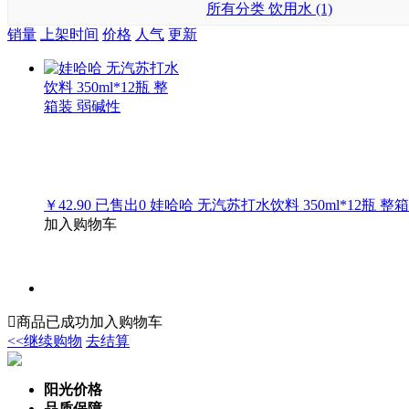
所有分类
饮用水 (1)
销量
上架时间
价格
人气
更新
￥42.90
已售出
0
娃哈哈 无汽苏打水饮料 350ml*12瓶 整
加入购物车

商品已成功加入购物车
<<继续购物
去结算
阳光价格
品质保障