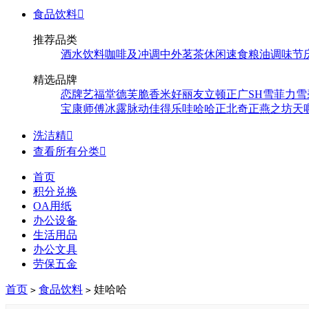
食品饮料

推荐品类
酒水饮料
咖啡及冲调
中外茗茶
休闲速食
粮油调味
节
精选品牌
恋牌
艺福堂
德芙
脆香米
好丽友
立顿
正广
SH
雪菲力
雪
宝
康师傅
冰露
脉动
佳得乐
哇哈哈
正北
奇正
燕之坊
天
洗洁精

查看所有分类

首页
积分兑换
OA用纸
办公设备
生活用品
办公文具
劳保五金
首页
食品饮料
娃哈哈
>
>