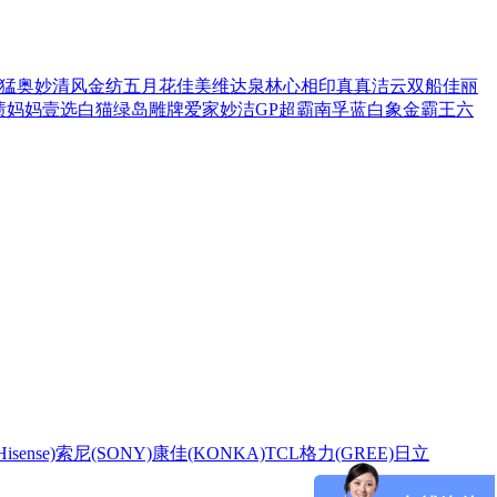
猛
奥妙
清风
金纺
五月花
佳美
维达
泉林
心相印
真真
洁云
双船
佳丽
渍
妈妈壹选
白猫
绿岛
雕牌
爱家
妙洁
GP超霸
南孚
蓝白象
金霸王
六
sense)
索尼(SONY)
康佳(KONKA)
TCL
格力(GREE)
日立