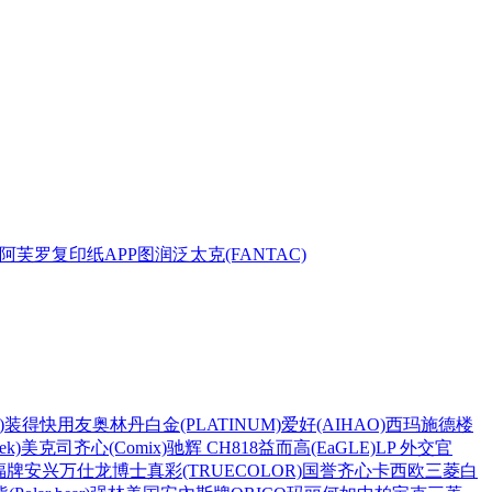
阿芙罗复印纸
APP
图润
泛太克(FANTAC)
)
装得快
用友
奥林丹
白金(PLATINUM)
爱好(AIHAO)
西玛
施德楼
k)
美克司
齐心(Comix)
驰辉 CH818
益而高(EaGLE)
LP 外交官
福牌
安兴
万仕龙
博士
真彩(TRUECOLOR)
国誉
齐心
卡西欧
三菱
白