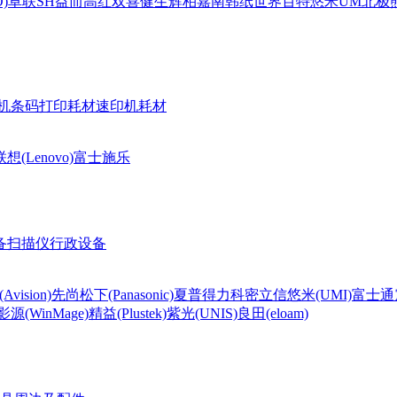
)
卓联
SH
益而高
红双喜
健生
辉柏嘉
南韩纸世界
百特
悠米UM
北极熊(
机条码打印耗材
速印机耗材
联想(Lenovo)
富士施乐
备
扫描仪
行政设备
Avision)
先尚
松下(Panasonic)
夏普
得力
科密
立信
悠米(UMI)
富士通
影源(WinMage)
精益(Plustek)
紫光(UNIS)
良田(eloam)