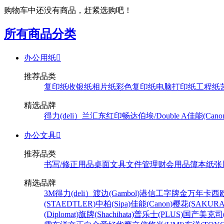
购物车中还没有商品，赶紧选购吧！
所有商品分类
办公用纸

推荐品类
复印纸
收银纸
相片纸
彩色复印纸
电脑打印纸
工程纸
精选品牌
得力(deli）
兰汇东
红印畅
达伯埃/Double A
佳能(Cano
办公文具

推荐品类
书写/修正用品
桌面文具
文件管理
财会用品
簿本纸张
精选品牌
3M
得力(deli）
渡边(Gambol)
港信
工字牌
金万年
卡西欧
(STAEDTLER)
中柏(Sipa)
佳能(Canon)
樱花(SAKURA
(Diplomat)
旗牌(Shachihata)
普乐士(PLUS)
国产
美克司(