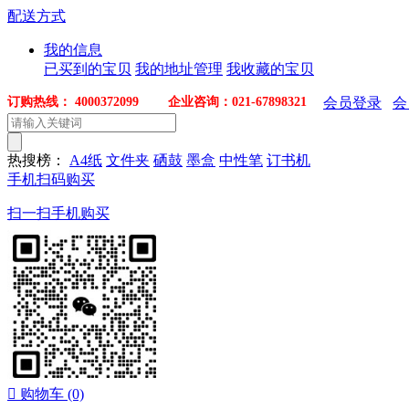
配送方式
我的信息
已买到的宝贝
我的地址管理
我收藏的宝贝
订购热线： 4000372099 企业咨询：021-67898321
会员登录
会
热搜榜：
A4纸
文件夹
硒鼓
墨盒
中性笔
订书机
手机扫码购买
扫一扫手机购买

购物车
(0)