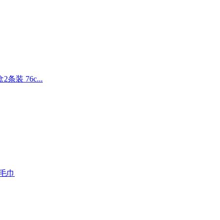
条装 76c...
格毛巾