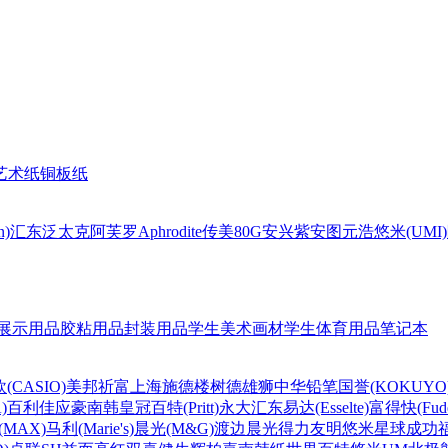
艺术纸
铜板纸
n)
汇东
泛太克
阿芙罗Aphrodite
传美80G
安兴
紫安图
元浩
悠米(UMI)
展示用品
胶粘用品
封装用品
学生美术画材
学生体育用品
笔记本
(CASIO)
美邦祈富
上海
施德楼
树德
雄狮
中华铅笔
国誉(KOKUYO
)
百利佳
应豪
南韩皇冠
百特(Pritt)
永大
汇东
易达(Esselte)
富得快(Fude
MAX)
马利(Marie's)
晨光(M&G)
渡边
晨光
得力
友明
悠米
星球
成功