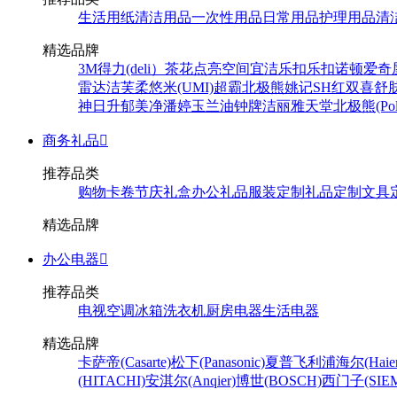
生活用纸
清洁用品
一次性用品
日常用品
护理用品
清
精选品牌
3M
得力(deli）
茶花
点亮空间
宜洁
乐扣乐扣
诺顿
爱奇
雷达
洁芙柔
悠米(UMI)
超霸
北极熊
姚记
SH
红双喜
舒
神
日升
郁美净
潘婷
玉兰油
钟牌
洁丽雅
天堂
北极熊(Pola
商务礼品

推荐品类
购物卡卷
节庆礼盒
办公礼品
服装定制
礼品定制
文具
精选品牌
办公电器

推荐品类
电视
空调
冰箱
洗衣机
厨房电器
生活电器
精选品牌
卡萨帝(Casarte)
松下(Panasonic)
夏普
飞利浦
海尔(Haier
(HITACHI)
安淇尔(Anqier)
博世(BOSCH)
西门子(SIEM