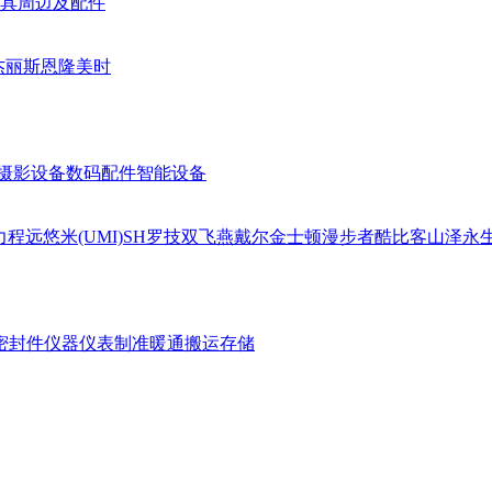
具周边及配件
杰丽斯
恩隆
美时
摄影设备
数码配件
智能设备
力
程远
悠米(UMI)
SH
罗技
双飞燕
戴尔
金士顿
漫步者
酷比客
山泽
永
密封件
仪器仪表
制准暖通
搬运存储