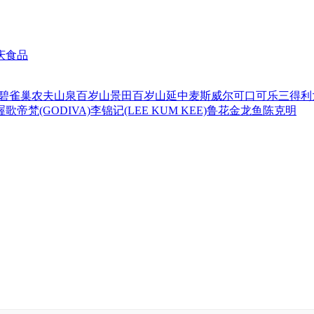
庆食品
碧
雀巢
农夫山泉
百岁山
景田百岁山
延中
麦斯威尔
可口可乐
三得利
喔
歌帝梵(GODIVA)
李锦记(LEE KUM KEE)
鲁花
金龙鱼
陈克明