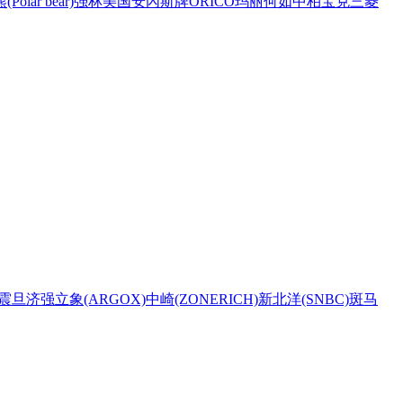
Polar bear)
强林
美国安內斯牌
ORICO
玛丽
何如
中柏
宝克
三菱
震旦
济强
立象(ARGOX)
中崎(ZONERICH)
新北洋(SNBC)
斑马