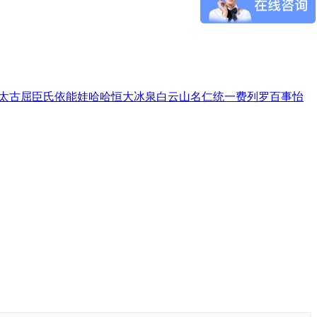
太古
屈臣氏
依能
娃哈哈
恒大冰泉
白云山
名仁
统一
费列罗
百事
怡