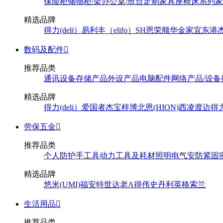
保险柜
储物柜/架
办公桌/班台
定制家具
座椅
床系列
家
精选品牌
得力(deli）
易利丰（elifo）
SH
恩荣
顺华
金家宜
东港
数码及配件

推荐品类
通讯设备
存储产品
外设产品
电脑配件
网络产品/设备
精选品牌
得力(deli）
爱国者
杰宝
梓博
北恩(HION)
西凌
渡边
得
劳保五金

推荐品类
个人防护
手工具
动力工具及耗材
照明
电气
安防
紧固
精选品牌
悠米(UMI)
福安特
世达
老A
得伟
史丹利
英格索兰
生活用品

推荐品类