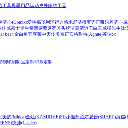
洁工具
母婴用品
运动户外
家纺用品
屋
齐心(Comix)
爱特福
飞利浦
得力
悠米
舒洁
得宝
齐正
唯洁雅
齐心
威
肤佳
威露士
资生堂
滴露
蓝月亮
斧头牌
洁霸
清道王
白云
威猛先生
汰
r bear)
金白象
宜客莱
中天
传美
奇正
安格耐特(Agnite)
苏泊尔
定制
印刷制品定制
印章定制
)
美的(Midea)
金灶(KAMJOVE)
SH
小熊
苏泊尔
夏普(SHARP)
海信(Hi
ENS)
统帅(Leader)