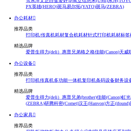
雪
东洋
文正
白金
爱好
华鹰
立信
悠米(UMI)
东洋(TOYO
PX
英雄(HERO)
斑马
易尔拓(YATO)
斑马(ZEBRA)
办公耗材

推荐品类
打印机/传真机耗材
复合机耗材
针式打印机耗材
标签
精选品牌
爱普生
得力(deli）
惠普
兄弟
格之格
佳能(Canon)
天威
办公设备

推荐品类
打印机
传真机
多功能一体机
复印机
条码设备
财务设
精选品牌
爱普生
得力(deli）
惠普
兄弟(brother)
佳能(Canon)
虹光(
(ZEBRA)
研腾
科密(Comet)
汉王(Hanvon)
方正(ifound)
办公家具

推荐品类