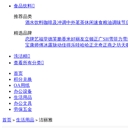
食品饮料

推荐品类
酒水饮料
咖啡及冲调
中外茗茶
休闲速食
粮油调味
节
精选品牌
恋牌
艺福堂
德芙
脆香米
好丽友
立顿
正广
SH
雪菲力
雪
宝
康师傅
冰露
脉动
佳得乐
哇哈哈
正北
奇正
燕之坊
天
洗洁精

查看所有分类

首页
积分兑换
OA用纸
办公设备
生活用品
办公文具
劳保五金
首页
生活用品
洁丽雅
>
>