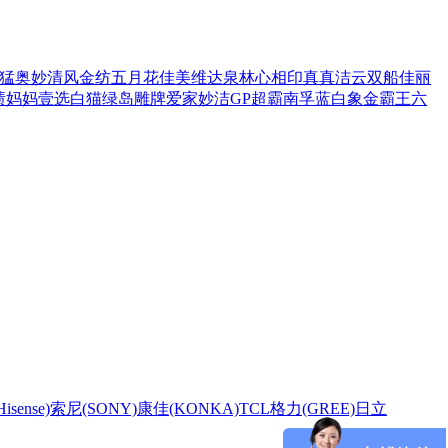
猛
奥妙
清风
金纺
五月花
佳美
维达
泉林
心相印
真真
洁云
双船
佳丽
渍
妈妈壹选
白猫
绿岛
雕牌
爱家
妙洁
GP超霸
南孚
蓝白象
金霸王
六
sense)
索尼(SONY)
康佳(KONKA)
TCL
格力(GREE)
日立