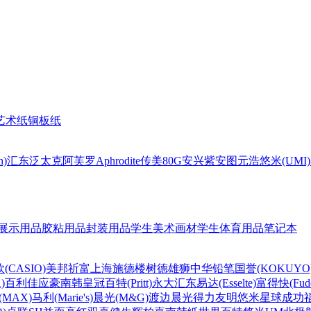
艺术纸
铜板纸
n)
汇东
泛太克
阿芙罗Aphrodite
传美80G
安兴
紫安图
元浩
悠米(UMI)
展示用品
胶粘用品
封装用品
学生美术画材
学生体育用品
笔记本
(CASIO)
美邦祈富
上海
施德楼
树德
雄狮
中华铅笔
国誉(KOKUYO
)
百利佳
应豪
南韩皇冠
百特(Pritt)
永大
汇东
易达(Esselte)
富得快(Fude
MAX)
马利(Marie's)
晨光(M&G)
渡边
晨光
得力
友明
悠米
星球
成功