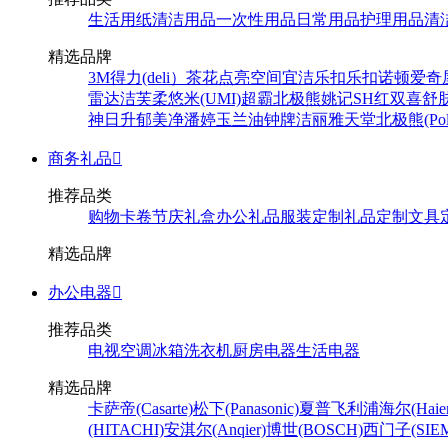
生活用纸
清洁用品
一次性用品
日常用品
护理用品
清
精选品牌
3M
得力(deli）
茶花
点亮空间
宜洁
乐扣乐扣
诺顿
爱奇
雷达
洁芙柔
悠米(UMI)
超霸
北极熊
姚记
SH
红双喜
舒
神
日升
郁美净
潘婷
玉兰油
钟牌
洁丽雅
天堂
北极熊(Pola
商务礼品

推荐品类
购物卡卷
节庆礼盒
办公礼品
服装定制
礼品定制
文具
精选品牌
办公电器

推荐品类
电视
空调
冰箱
洗衣机
厨房电器
生活电器
精选品牌
卡萨帝(Casarte)
松下(Panasonic)
夏普
飞利浦
海尔(Haier
(HITACHI)
安淇尔(Anqier)
博世(BOSCH)
西门子(SIEM