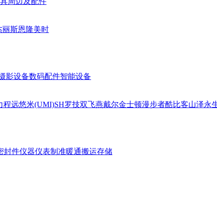
具周边及配件
杰丽斯
恩隆
美时
摄影设备
数码配件
智能设备
力
程远
悠米(UMI)
SH
罗技
双飞燕
戴尔
金士顿
漫步者
酷比客
山泽
永
密封件
仪器仪表
制准暖通
搬运存储