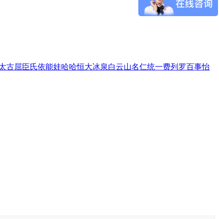
太古
屈臣氏
依能
娃哈哈
恒大冰泉
白云山
名仁
统一
费列罗
百事
怡