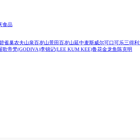
庆食品
碧
雀巢
农夫山泉
百岁山
景田百岁山
延中
麦斯威尔
可口可乐
三得利
喔
歌帝梵(GODIVA)
李锦记(LEE KUM KEE)
鲁花
金龙鱼
陈克明