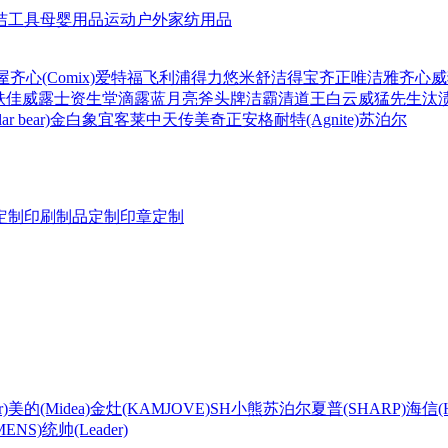
洁工具
母婴用品
运动户外
家纺用品
屋
齐心(Comix)
爱特福
飞利浦
得力
悠米
舒洁
得宝
齐正
唯洁雅
齐心
威
肤佳
威露士
资生堂
滴露
蓝月亮
斧头牌
洁霸
清道王
白云
威猛先生
汰
r bear)
金白象
宜客莱
中天
传美
奇正
安格耐特(Agnite)
苏泊尔
定制
印刷制品定制
印章定制
)
美的(Midea)
金灶(KAMJOVE)
SH
小熊
苏泊尔
夏普(SHARP)
海信(Hi
ENS)
统帅(Leader)