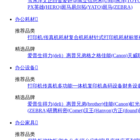
雪
东洋
文正
白金
爱好
华鹰
立信
悠米(UMI)
东洋(TOYO
PX
英雄(HERO)
斑马
易尔拓(YATO)
斑马(ZEBRA)
办公耗材

推荐品类
打印机/传真机耗材
复合机耗材
针式打印机耗材
标签
精选品牌
爱普生
得力(deli）
惠普
兄弟
格之格
佳能(Canon)
天威
办公设备

推荐品类
打印机
传真机
多功能一体机
复印机
条码设备
财务设
精选品牌
爱普生
得力(deli）
惠普
兄弟(brother)
佳能(Canon)
虹光(
(ZEBRA)
研腾
科密(Comet)
汉王(Hanvon)
方正(ifound)
办公家具

推荐品类