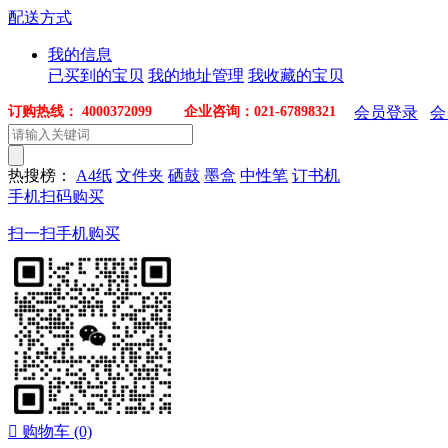
配送方式
我的信息
已买到的宝贝
我的地址管理
我收藏的宝贝
订购热线： 4000372099 企业咨询：021-67898321
会员登录
会
热搜榜：
A4纸
文件夹
硒鼓
墨盒
中性笔
订书机
手机扫码购买
扫一扫手机购买

购物车
(0)