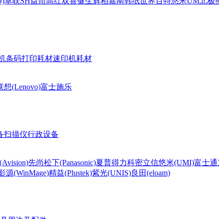
)
卓联
SH
益而高
红双喜
健生
辉柏嘉
南韩纸世界
百特
悠米UM
北极熊(
机条码打印耗材
速印机耗材
联想(Lenovo)
富士施乐
备
扫描仪
行政设备
Avision)
先尚
松下(Panasonic)
夏普
得力
科密
立信
悠米(UMI)
富士通
影源(WinMage)
精益(Plustek)
紫光(UNIS)
良田(eloam)