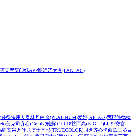
阿芙罗复印纸
APP
图润
泛太克(FANTAC)
)
装得快
用友
奥林丹
白金(PLATINUM)
爱好(AIHAO)
西玛
施德楼
k)
美克司
齐心(Comix)
驰辉 CH818
益而高(EaGLE)
LP 外交官
福牌
安兴
万仕龙
博士
真彩(TRUECOLOR)
国誉
齐心
卡西欧
三菱
白