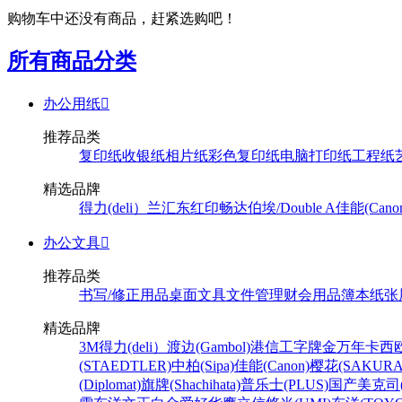
购物车中还没有商品，赶紧选购吧！
所有商品分类
办公用纸

推荐品类
复印纸
收银纸
相片纸
彩色复印纸
电脑打印纸
工程纸
精选品牌
得力(deli）
兰汇东
红印畅
达伯埃/Double A
佳能(Cano
办公文具

推荐品类
书写/修正用品
桌面文具
文件管理
财会用品
簿本纸张
精选品牌
3M
得力(deli）
渡边(Gambol)
港信
工字牌
金万年
卡西欧
(STAEDTLER)
中柏(Sipa)
佳能(Canon)
樱花(SAKURA
(Diplomat)
旗牌(Shachihata)
普乐士(PLUS)
国产
美克司(