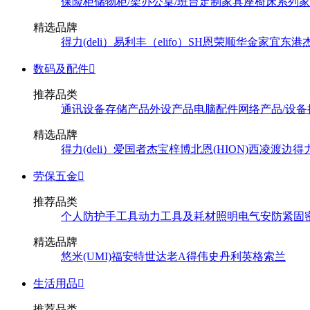
保险柜
储物柜/架
办公桌/班台
定制家具
座椅
床系列
家
精选品牌
得力(deli）
易利丰（elifo）
SH
恩荣
顺华
金家宜
东港
数码及配件

推荐品类
通讯设备
存储产品
外设产品
电脑配件
网络产品/设备
精选品牌
得力(deli）
爱国者
杰宝
梓博
北恩(HION)
西凌
渡边
得
劳保五金

推荐品类
个人防护
手工具
动力工具及耗材
照明
电气
安防
紧固
精选品牌
悠米(UMI)
福安特
世达
老A
得伟
史丹利
英格索兰
生活用品

推荐品类