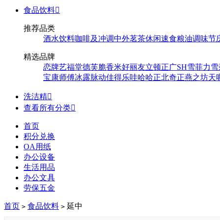
食品饮料

推荐品类
酒水饮料
咖啡及冲调
中外茗茶
休闲速食
粮油调味
节
精选品牌
恋牌
艺福堂
德芙
脆香米
好丽友
立顿
正广
SH
雪菲力
雪
宝
康师傅
冰露
脉动
佳得乐
哇哈哈
正北
奇正
燕之坊
天
洗洁精

查看所有分类

首页
积分兑换
OA用纸
办公设备
生活用品
办公文具
劳保五金
首页
食品饮料
延中
>
>