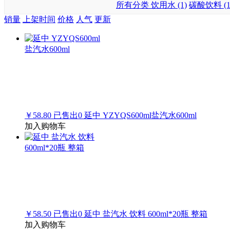
所有分类
饮用水 (1)
碳酸饮料 (1
销量
上架时间
价格
人气
更新
￥58.80
已售出
0
延中 YZYQS600ml盐汽水600ml
加入购物车
￥58.50
已售出
0
延中 盐汽水 饮料 600ml*20瓶 整箱
加入购物车