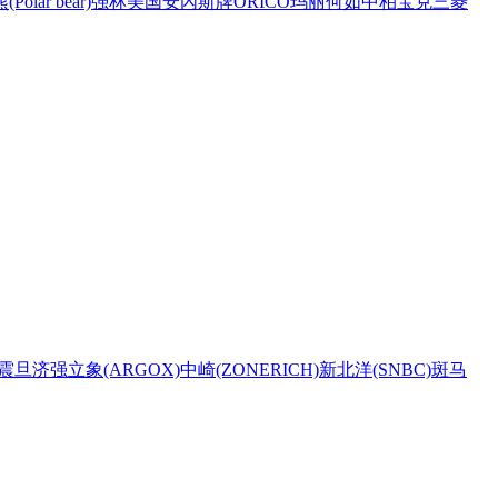
Polar bear)
强林
美国安內斯牌
ORICO
玛丽
何如
中柏
宝克
三菱
震旦
济强
立象(ARGOX)
中崎(ZONERICH)
新北洋(SNBC)
斑马